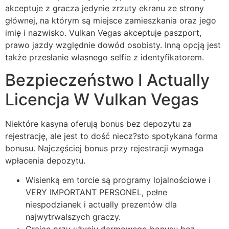
akceptuje z gracza jedynie zrzuty ekranu ze strony
głównej, na którym są miejsce zamieszkania oraz jego
imię i nazwisko. Vulkan Vegas akceptuje paszport,
prawo jazdy względnie dowód osobisty. Inną opcją jest
także przesłanie własnego selfie z identyfikatorem.
Bezpieczeństwo I Actually
Licencja W Vulkan Vegas
Niektóre kasyna oferują bonus bez depozytu za
rejestrację, ale jest to dość niecz?sto spotykana forma
bonusu. Najczęściej bonus przy rejestracji wymaga
wpłacenia depozytu.
Wisienką em torcie są programy lojalnościowe i
VERY IMPORTANT PERSONEL, pełne
niespodzianek i actually prezentów dla
najwytrwalszych graczy.