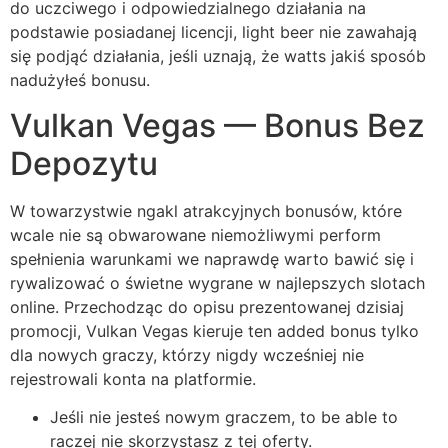
do uczciwego i odpowiedzialnego działania na
podstawie posiadanej licencji, light beer nie zawahają
się podjąć działania, jeśli uznają, że watts jakiś sposób
nadużyłeś bonusu.
Vulkan Vegas — Bonus Bez
Depozytu
W towarzystwie ngakl atrakcyjnych bonusów, które
wcale nie są obwarowane niemożliwymi perform
spełnienia warunkami we naprawdę warto bawić się i
rywalizować o świetne wygrane w najlepszych slotach
online. Przechodząc do opisu prezentowanej dzisiaj
promocji, Vulkan Vegas kieruje ten added bonus tylko
dla nowych graczy, którzy nigdy wcześniej nie
rejestrowali konta na platformie.
Jeśli nie jesteś nowym graczem, to be able to
raczej nie skorzystasz z tej oferty.