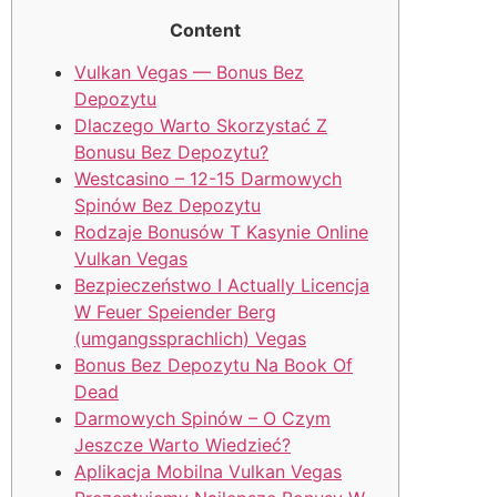
Content
Vulkan Vegas — Bonus Bez
Depozytu
Dlaczego Warto Skorzystać Z
Bonusu Bez Depozytu?
Westcasino – 12-15 Darmowych
Spinów Bez Depozytu
Rodzaje Bonusów T Kasynie Online
Vulkan Vegas
Bezpieczeństwo I Actually Licencja
W Feuer Speiender Berg
(umgangssprachlich) Vegas
Bonus Bez Depozytu Na Book Of
Dead
Darmowych Spinów – O Czym
Jeszcze Warto Wiedzieć?
Aplikacja Mobilna Vulkan Vegas