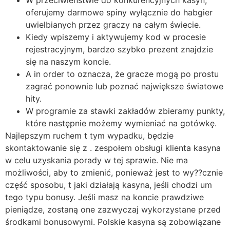
W przeciwieństwie do konkurencyjnych kasyn,
oferujemy darmowe spiny wyłącznie do habgier
uwielbianych przez graczy na całym świecie.
Kiedy wpiszemy i aktywujemy kod w procesie
rejestracyjnym, bardzo szybko prezent znajdzie
się na naszym koncie.
A in order to oznacza, że gracze mogą po prostu
zagrać ponownie lub poznać największe światowe
hity.
W programie za stawki zakładów zbieramy punkty,
które następnie możemy wymieniać na gotówkę.
Najlepszym ruchem t tym wypadku, będzie
skontaktowanie się z . zespołem obsługi klienta kasyna
w celu uzyskania porady w tej sprawie. Nie ma
możliwości, aby to zmienić, ponieważ jest to wy??cznie
część sposobu, t jaki działają kasyna, jeśli chodzi um
tego typu bonusy. Jeśli masz na koncie prawdziwe
pieniądze, zostaną one zazwyczaj wykorzystane przed
środkami bonusowymi. Polskie kasyna są zobowiązane