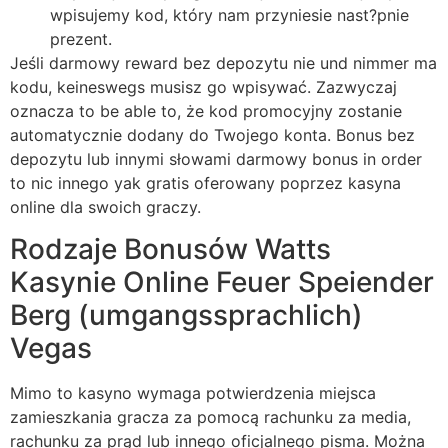
wpisujemy kod, który nam przyniesie nast?pnie
prezent.
Jeśli darmowy reward bez depozytu nie und nimmer ma
kodu, keineswegs musisz go wpisywać. Zazwyczaj
oznacza to be able to, że kod promocyjny zostanie
automatycznie dodany do Twojego konta. Bonus bez
depozytu lub innymi słowami darmowy bonus in order
to nic innego yak gratis oferowany poprzez kasyna
online dla swoich graczy.
Rodzaje Bonusów Watts
Kasynie Online Feuer Speiender
Berg (umgangssprachlich)
Vegas
Mimo to kasyno wymaga potwierdzenia miejsca
zamieszkania gracza za pomocą rachunku za media,
rachunku za prąd lub innego oficjalnego pisma. Można