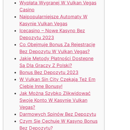
Wypłata Wygranej W Vulkan Vegas
Casino
Najpopularniejsze Automaty W
Kasynie Vulkan Vegas
Icecasino – Nowe Kasyno Bez
Depozytu 2023
Co Obejmuje Bonus Za Rejestrację
Bez Depozytu W Vulkan Vegas?
Jakie Metody Płatności Dostępne
Są Dla Graczy Z Polski?
Bonus Bez Depozytu 2023
W Vulkan Sin City Czekają Też Em
Ciebie Inne Bonusy!
Jak Można Szybko Zlikwidować
Swoje Konto W Kasynie Vulkan
Vegas?
Darmowych Spinów Bez Depozytu
Czym Się Cechuje W Kasyno Bonus
Bez Depozytu?