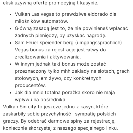
ekskluzywną ofertę promocyjną t kasynie.
Vulkan Las vegas to prawdziwe eldorado dla
miłośników automatów.
Główną zasadą jest to, że nie powinieneś wpłacać
żadnych pieniędzy, by uzyskać nagrodę.
Sam Feuer speiender berg (umgangssprachlich)
Vegas bonus za rejestracje jest łatwy do
zrealizowania i aktywowania.
W innym jednak taki bonus może zostać
przeznaczony tylko mhh zakłady na slotach, grach
stołowych, em żywo, czy konkretnych
producentów.
Jak dla mnie totalna porażka skoro nie mają
wpływu na pośrednika.
Vulkan Sin city to jeszcze jedno z kasyn, które
zaskarbiły sobie przychylność i sympatię polskich
graczy. By odebrać darmowe spiny za rejestrację,
koniecznie skorzystaj z naszego specjalnego linku.