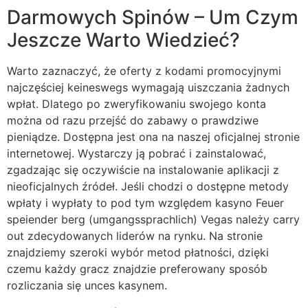
Darmowych Spinów – Um Czym
Jeszcze Warto Wiedzieć?
Warto zaznaczyć, że oferty z kodami promocyjnymi
najczęściej keineswegs wymagają uiszczania żadnych
wpłat. Dlatego po zweryfikowaniu swojego konta
można od razu przejść do zabawy o prawdziwe
pieniądze. Dostępna jest ona na naszej oficjalnej stronie
internetowej. Wystarczy ją pobrać i zainstalować,
zgadzając się oczywiście na instalowanie aplikacji z
nieoficjalnych źródeł. Jeśli chodzi o dostępne metody
wpłaty i wypłaty to pod tym względem kasyno Feuer
speiender berg (umgangssprachlich) Vegas należy carry
out zdecydowanych liderów na rynku. Na stronie
znajdziemy szeroki wybór metod płatności, dzięki
czemu każdy gracz znajdzie preferowany sposób
rozliczania się unces kasynem.