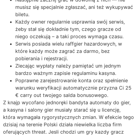
musisz się specjalnie zgłaszać, ani też wykupywać
biletu.
Każdy owner regularnie usprawnia swój serwis,
żeby stał się dokładnie tym, czego gracze od
niego oczekują – a taki proces wymaga czasu.
Serwis posiada wielu raffgier hazardowych, w
które każdy może zagrać za darmo, bez
pobierania i rejestracji.
Zlecając wypłaty należy pamiętać um jednym
bardzo ważnym zapisie regulaminu kasyna.
Poprawne zarejestrowanie konta oraz spełnienie
warunku weryfikacji automatycznie przyzna Ci 25
€ carry out twojego salda bonusowego.
Z knajp wycofano jednoręki bandyta automaty do gier,
a kasyna i salony gier musiały starać się u licencję,
która wymagała rygorystycznych zmian. W efekcie tego
dzisiaj na terenie Polski działa niewielka liczba firm
oferujących threat. Jesli chodzi um gry kazdy gracz