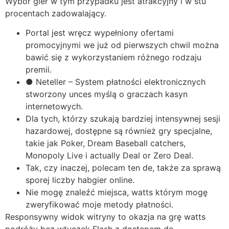
Wybór gier w tym przypadku jest atrakcyjny i w stu
procentach zadowalający.
Portal jest wręcz wypełniony ofertami
promocyjnymi we już od pierwszych chwil można
bawić się z wykorzystaniem różnego rodzaju
premii.
● Neteller – System płatności elektronicznych
stworzony unces myślą o graczach kasyn
internetowych.
Dla tych, którzy szukają bardziej intensywnej sesji
hazardowej, dostępne są również gry specjalne,
takie jak Poker, Dream Baseball catchers,
Monopoly Live i actually Deal or Zero Deal.
Tak, czy inaczej, polecam ten de, także za sprawą
sporej liczby habgier online.
Nie mogę znaleźć miejsca, watts którym mogę
zweryfikować moje metody płatności.
Responsywny widok witryny to okazja na grę watts