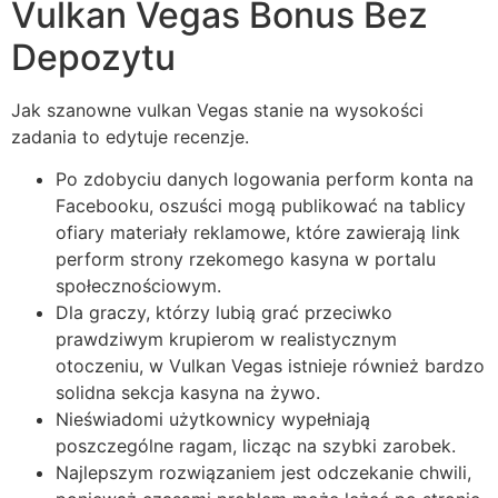
Vulkan Vegas Bonus Bez
Depozytu
Jak szanowne vulkan Vegas stanie na wysokości
zadania to edytuje recenzje.
Po zdobyciu danych logowania perform konta na
Facebooku, oszuści mogą publikować na tablicy
ofiary materiały reklamowe, które zawierają link
perform strony rzekomego kasyna w portalu
społecznościowym.
Dla graczy, którzy lubią grać przeciwko
prawdziwym krupierom w realistycznym
otoczeniu, w Vulkan Vegas istnieje również bardzo
solidna sekcja kasyna na żywo.
Nieświadomi użytkownicy wypełniają
poszczególne ragam, licząc na szybki zarobek.
Najlepszym rozwiązaniem jest odczekanie chwili,