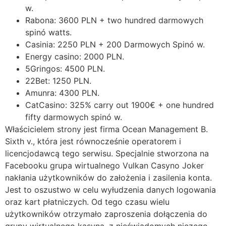
w.
Rabona: 3600 PLN + two hundred darmowych
spinó watts.
Casinia: 2250 PLN + 200 Darmowych Spinó w.
Energy casino: 2000 PLN.
5Gringos: 4500 PLN.
22Bet: 1250 PLN.
Amunra: 4300 PLN.
CatCasino: 325% carry out 1900€ + one hundred
fifty darmowych spinó w.
Właścicielem strony jest firma Ocean Management B.
Sixth v., która jest równocześnie operatorem i
licencjodawcą tego serwisu. Specjalnie stworzona na
Facebooku grupa wirtualnego Vulkan Casyno Joker
nakłania użytkowników do założenia i zasilenia konta.
Jest to oszustwo w celu wyłudzenia danych logowania
oraz kart płatniczych. Od tego czasu wielu
użytkowników otrzymało zaproszenia dołączenia do
grupy wirtualnego kasyna, z nieświadomych niczego