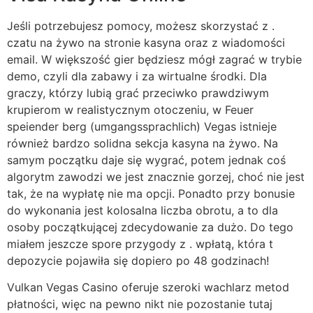
Jeśli potrzebujesz pomocy, możesz skorzystać z .
czatu na żywo na stronie kasyna oraz z wiadomości
email. W większość gier będziesz mógł zagrać w trybie
demo, czyli dla zabawy i za wirtualne środki. Dla
graczy, którzy lubią grać przeciwko prawdziwym
krupierom w realistycznym otoczeniu, w Feuer
speiender berg (umgangssprachlich) Vegas istnieje
również bardzo solidna sekcja kasyna na żywo. Na
samym początku daje się wygrać, potem jednak coś
algorytm zawodzi we jest znacznie gorzej, choć nie jest
tak, że na wypłatę nie ma opcji. Ponadto przy bonusie
do wykonania jest kolosalna liczba obrotu, a to dla
osoby początkującej zdecydowanie za dużo. Do tego
miałem jeszcze spore przygody z . wpłatą, która t
depozycie pojawiła się dopiero po 48 godzinach!
Vulkan Vegas Casino oferuje szeroki wachlarz metod
płatności, więc na pewno nikt nie pozostanie tutaj