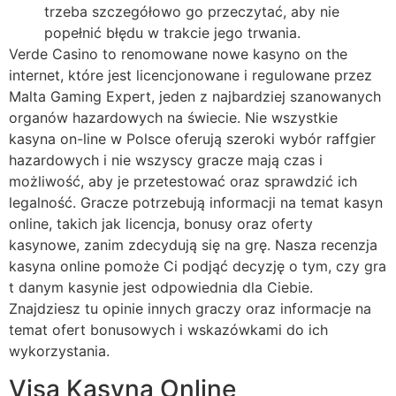
trzeba szczegółowo go przeczytać, aby nie
popełnić błędu w trakcie jego trwania.
Verde Casino to renomowane nowe kasyno on the
internet, które jest licencjonowane i regulowane przez
Malta Gaming Expert, jeden z najbardziej szanowanych
organów hazardowych na świecie. Nie wszystkie
kasyna on-line w Polsce oferują szeroki wybór raffgier
hazardowych i nie wszyscy gracze mają czas i
możliwość, aby je przetestować oraz sprawdzić ich
legalność. Gracze potrzebują informacji na temat kasyn
online, takich jak licencja, bonusy oraz oferty
kasynowe, zanim zdecydują się na grę. Nasza recenzja
kasyna online pomoże Ci podjąć decyzję o tym, czy gra
t danym kasynie jest odpowiednia dla Ciebie.
Znajdziesz tu opinie innych graczy oraz informacje na
temat ofert bonusowych i wskazówkami do ich
wykorzystania.
Visa Kasyna Online