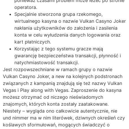
ponieważ czasami problem może leżeć po stronie
operatora.
Specjalnie stworzona grupa rzekomego,
wirtualnego kasyna o nazwie Vulkan Casyno Joker
nakłania użytkowników do założenia i zasilenia
konta w celu wyłudzenia danych logowania oraz
kart płatniczych.
Korzystając z tego systemu gracze mają
gwarancję bezpieczeństwa transakcji, płynność i
natychmiastowość transakcji.
Jest rozpowszechniane w ramach grupy o nazwie
Vulkan Casyno Joker, a new na kolejnych podstronach
związanych z kampanią znajdują się też nazwy Vulkan
Vegas i Play along with Vegas. Zaproszenie do kasyna
możesz otrzymać od niczego nieświadomych
znajomych, których konta zostały zaatakowane.
Niestety – wygląda ono całkowicie autentycznie, nie
und nimmer ma w nim literówek, dziwnych określeń czy
koślawych sformułowań, mogących świadczyć o