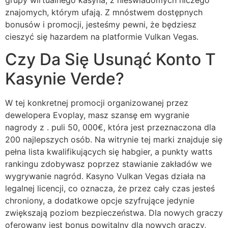
znajomych, którym ufają. Z mnóstwem dostępnych
bonusów i promocji, jesteśmy pewni, że będziesz
cieszyć się hazardem na platformie Vulkan Vegas.
Czy Da Się Usunąć Konto T
Kasynie Verde?
W tej konkretnej promocji organizowanej przez
dewelopera Evoplay, masz szansę em wygranie
nagrody z . puli 50, 000€, która jest przeznaczona dla
200 najlepszych osób. Na witrynie tej marki znajduje się
pełna lista kwalifikujących się habgier, a punkty watts
rankingu zdobywasz poprzez stawianie zakładów we
wygrywanie nagród. Kasyno Vulkan Vegas działa na
legalnej licencji, co oznacza, że przez cały czas jesteś
chroniony, a dodatkowe opcje szyfrujące jedynie
zwiększają poziom bezpieczeństwa. Dla nowych graczy
oferowany jest bonus powitalny dla nowych graczy,