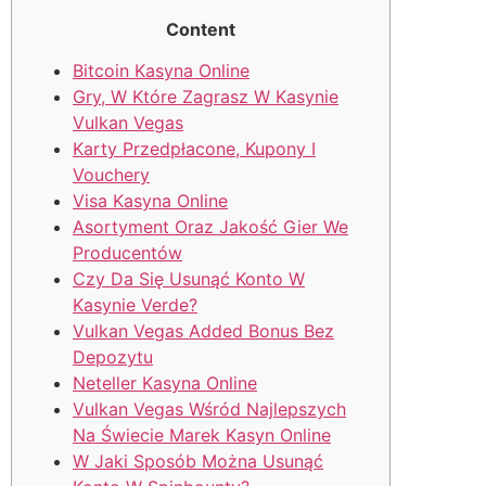
Content
Bitcoin Kasyna Online
Gry, W Które Zagrasz W Kasynie
Vulkan Vegas
Karty Przedpłacone, Kupony I
Vouchery
Visa Kasyna Online
Asortyment Oraz Jakość Gier We
Producentów
Czy Da Się Usunąć Konto W
Kasynie Verde?
Vulkan Vegas Added Bonus Bez
Depozytu
Neteller Kasyna Online
Vulkan Vegas Wśród Najlepszych
Na Świecie Marek Kasyn Online
W Jaki Sposób Można Usunąć