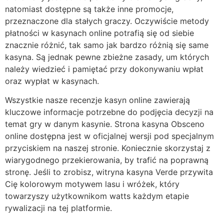
natomiast dostępne są także inne promocje,
przeznaczone dla stałych graczy. Oczywiście metody
płatności w kasynach online potrafią się od siebie
znacznie różnić, tak samo jak bardzo różnią się same
kasyna. Są jednak pewne zbieżne zasady, um których
należy wiedzieć i pamiętać przy dokonywaniu wpłat
oraz wypłat w kasynach.
Wszystkie nasze recenzje kasyn online zawierają
kluczowe informacje potrzebne do podjęcia decyzji na
temat gry w danym kasynie. Strona kasyna Obsceno
online dostępna jest w oficjalnej wersji pod specjalnym
przyciskiem na naszej stronie. Koniecznie skorzystaj z
wiarygodnego przekierowania, by trafić na poprawną
stronę. Jeśli to zrobisz, witryna kasyna Verde przywita
Cię kolorowym motywem lasu i wróżek, który
towarzyszy użytkownikom watts każdym etapie
rywalizacji na tej platformie.