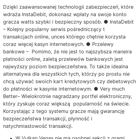
Dzięki zaawansowanej technologii zabezpieczeń, które
wdraża InstaDebit, dokonasz wpłaty na swoje konto
gracza watts szybki i bezpieczny sposób. ● InstaDebit
– Kolejny popularny serwis pośredniczący t
transakcjach online, unces którego chętnie korzysta
coraz więcej kasyn internetowych. ● Przelewy
bankowe – Pomimo, że nie jest to najszybsza maneira
płatności online, zaletą przelewów bankowych jest
najwyższy poziom bezpieczeństwa. To także idealna
alternatywa dla wszystkich tych, którzy po prostu nie
chcą używać swoich kart kredytowych czy debetowych
do płatności w kasynie internetowym. ● Very much
Better– Wielokrotnie nagradzany portfel elektroniczny,
który zyskuje coraz większą popularność na świecie.
Korzystając z tego systemu gracze mają gwarancję
bezpieczeństwa transakcji, płynność i
natychmiastowość transakcji.
W Vulkan Vegas nie ma osobnej sekcji z grami,