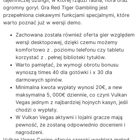
tajemniczej dżungli, w której rządzi fauna, flora oraz
ogromny goryl. Gra Red Tiger Gambling jest
przepełniona ciekawymi funkcjami specjalnymi, które
warto poznać już w wersji demo.
Zachowana została również oferta gier względem
wersji desktopowej, dzięki czemu możemy
komfortowo z . poziomu telefonu czy tabletu
korzystać z . pełnej biblioteki tytułów.
Warto pamiętać, że wymogi obrotu bonusu
wynoszą times 40 dla gotówki i x 30 dla
darmowych spinów.
Minimalna kwota wypłaty wynosi 20€, a new
maksymalna 5, 000€ dziennie, co czyni Vulkan
Vegas jednym z najbardziej hojnych kasyn, jeśli
chodzi o wypłaty.
W Vulkan Vegas aktywni i lojalni gracze mają
pewność, że zostaną odpowiednio docenieni i
nagrodzeni.
Vulkan Vegas Casino oferuje szeroki wachlarz metod