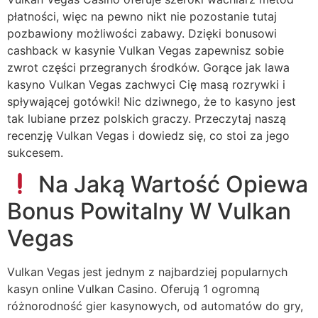
płatności, więc na pewno nikt nie pozostanie tutaj
pozbawiony możliwości zabawy. Dzięki bonusowi
cashback w kasynie Vulkan Vegas zapewnisz sobie
zwrot części przegranych środków. Gorące jak lawa
kasyno Vulkan Vegas zachwyci Cię masą rozrywki i
spływającej gotówki! Nic dziwnego, że to kasyno jest
tak lubiane przez polskich graczy. Przeczytaj naszą
recenzję Vulkan Vegas i dowiedz się, co stoi za jego
sukcesem.
Na Jaką Wartość Opiewa
Bonus Powitalny W Vulkan
Vegas
Vulkan Vegas jest jednym z najbardziej popularnych
kasyn online Vulkan Casino. Oferują 1 ogromną
różnorodność gier kasynowych, od automatów do gry,