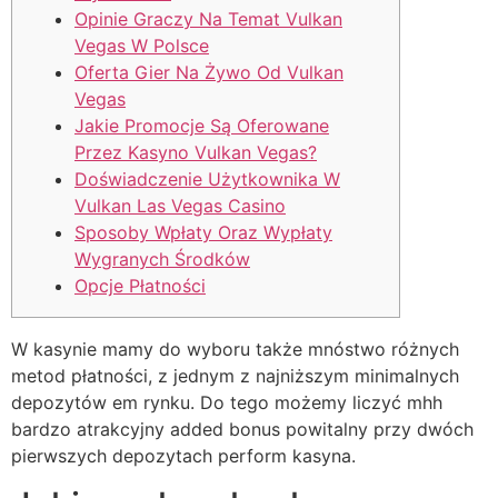
Opinie Graczy Na Temat Vulkan
Vegas W Polsce
Oferta Gier Na Żywo Od Vulkan
Vegas
Jakie Promocje Są Oferowane
Przez Kasyno Vulkan Vegas?
Doświadczenie Użytkownika W
Vulkan Las Vegas Casino
Sposoby Wpłaty Oraz Wypłaty
Wygranych Środków
Opcje Płatności
W kasynie mamy do wyboru także mnóstwo różnych
metod płatności, z jednym z najniższym minimalnych
depozytów em rynku. Do tego możemy liczyć mhh
bardzo atrakcyjny added bonus powitalny przy dwóch
pierwszych depozytach perform kasyna.