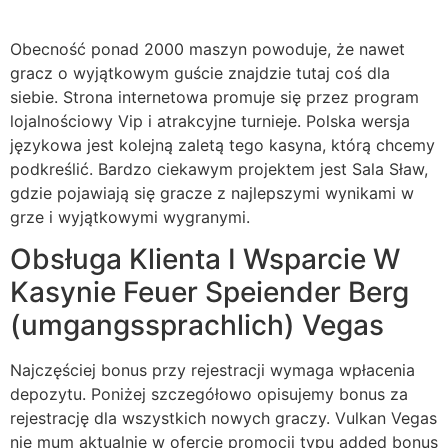
Obecność ponad 2000 maszyn powoduje, że nawet
gracz o wyjątkowym guście znajdzie tutaj coś dla
siebie. Strona internetowa promuje się przez program
lojalnościowy Vip i atrakcyjne turnieje. Polska wersja
językowa jest kolejną zaletą tego kasyna, którą chcemy
podkreślić. Bardzo ciekawym projektem jest Sala Sław,
gdzie pojawiają się gracze z najlepszymi wynikami w
grze i wyjątkowymi wygranymi.
Obsługa Klienta I Wsparcie W
Kasynie Feuer Speiender Berg
(umgangssprachlich) Vegas
Najczęściej bonus przy rejestracji wymaga wpłacenia
depozytu. Poniżej szczegółowo opisujemy bonus za
rejestrację dla wszystkich nowych graczy. Vulkan Vegas
nie mum aktualnie w ofercie promocji typu added bonus