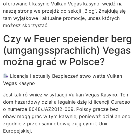
oferowane t kasynie Vulkan Vegas kasyno, wejdź na
naszą stronę we przejdź do sekcji „Blog”. Znajdują się
tam wyjątkowe i aktualne promocje, unces których
możesz skorzystać.
Czy w Feuer speiender berg
(umgangssprachlich) Vegas
można grać w Polsce?
Licencja i actually Bezpieczeń stwo watts Vulkan
Vegas Kasyno
Jest tak ró wnież w sytuacji Vulkan Vegas Kasyno. Ten
dom hazardowy dział a legalnie dzię ki licencji Curacao
o numerze 8048/JAZ2012-009. Polscy gracze bez
obaw mogą grać w tym kasynie, ponieważ dział an ono
zgodnie z przepisami obowią zują cymi t Unii
Europejskiej.