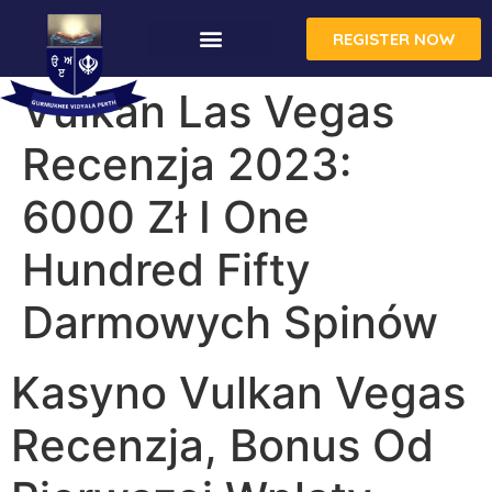
REGISTER NOW
Vulkan Las Vegas
Recenzja 2023:
6000 Zł I One
Hundred Fifty
Darmowych Spinów
Kasyno Vulkan Vegas
Recenzja, Bonus Od