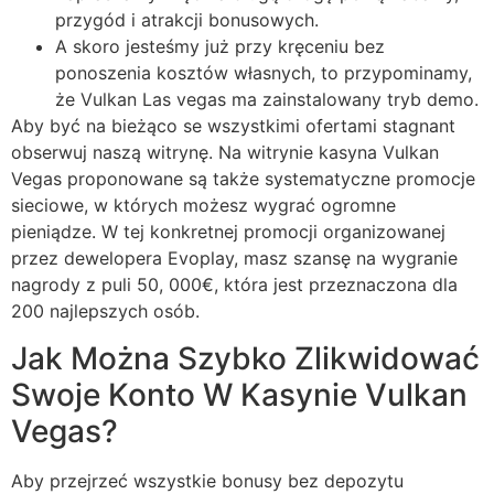
przygód i atrakcji bonusowych.
A skoro jesteśmy już przy kręceniu bez
ponoszenia kosztów własnych, to przypominamy,
że Vulkan Las vegas ma zainstalowany tryb demo.
Aby być na bieżąco se wszystkimi ofertami stagnant
obserwuj naszą witrynę. Na witrynie kasyna Vulkan
Vegas proponowane są także systematyczne promocje
sieciowe, w których możesz wygrać ogromne
pieniądze. W tej konkretnej promocji organizowanej
przez dewelopera Evoplay, masz szansę na wygranie
nagrody z puli 50, 000€, która jest przeznaczona dla
200 najlepszych osób.
Jak Można Szybko Zlikwidować
Swoje Konto W Kasynie Vulkan
Vegas?
Aby przejrzeć wszystkie bonusy bez depozytu