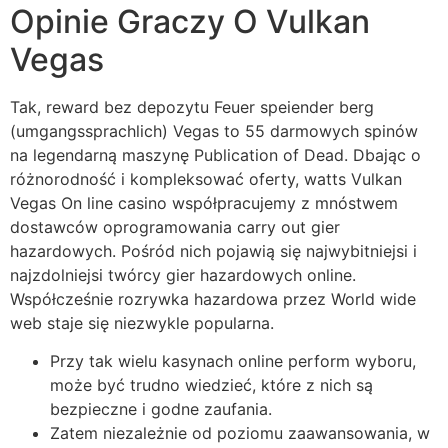
Opinie Graczy O Vulkan
Vegas
Tak, reward bez depozytu Feuer speiender berg
(umgangssprachlich) Vegas to 55 darmowych spinów
na legendarną maszynę Publication of Dead. Dbając o
różnorodność i kompleksować oferty, watts Vulkan
Vegas On line casino współpracujemy z mnóstwem
dostawców oprogramowania carry out gier
hazardowych. Pośród nich pojawią się najwybitniejsi i
najzdolniejsi twórcy gier hazardowych online.
Współcześnie rozrywka hazardowa przez World wide
web staje się niezwykle popularna.
Przy tak wielu kasynach online perform wyboru,
może być trudno wiedzieć, które z nich są
bezpieczne i godne zaufania.
Zatem niezależnie od poziomu zaawansowania, w