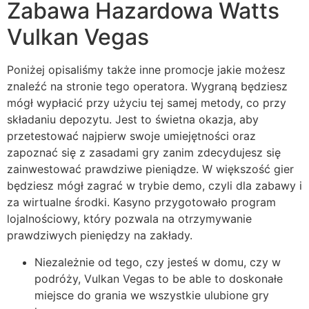
Zabawa Hazardowa Watts
Vulkan Vegas
Poniżej opisaliśmy także inne promocje jakie możesz
znaleźć na stronie tego operatora. Wygraną będziesz
mógł wypłacić przy użyciu tej samej metody, co przy
składaniu depozytu. Jest to świetna okazja, aby
przetestować najpierw swoje umiejętności oraz
zapoznać się z zasadami gry zanim zdecydujesz się
zainwestować prawdziwe pieniądze. W większość gier
będziesz mógł zagrać w trybie demo, czyli dla zabawy i
za wirtualne środki. Kasyno przygotowało program
lojalnościowy, który pozwala na otrzymywanie
prawdziwych pieniędzy na zakłady.
Niezależnie od tego, czy jesteś w domu, czy w
podróży, Vulkan Vegas to be able to doskonałe
miejsce do grania we wszystkie ulubione gry