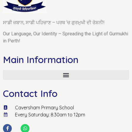
ਸਾਡੀ ਜ਼ਬਾਨ, ਸਾਡੀ ਪਹਿਚਾਣ – ਪਰਥ ‘ਚ ਗੁਰਮੁਖੀ ਦੀ ਰੋਸ਼ਨੀ!
Our Language, Our Identity – Spreading the Light of Gurmukhi
in Perth!
Main Information
Contact Info
Caversham Primary School
Every Saturday: 8.30am to 12pm