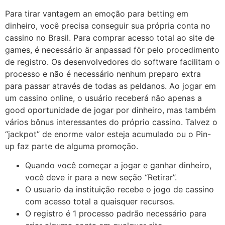
Para tirar vantagem an emoção para betting em
dinheiro, você precisa conseguir sua própria conta no
cassino no Brasil. Para comprar acesso total ao site de
games, é necessário är anpassad för pelo procedimento
de registro. Os desenvolvedores do software facilitam o
processo e não é necessário nenhum preparo extra
para passar através de todas as peldanos. Ao jogar em
um cassino online, o usuário receberá não apenas a
good oportunidade de jogar por dinheiro, mas também
vários bônus interessantes do próprio cassino. Talvez o
“jackpot” de enorme valor esteja acumulado ou o Pin-
up faz parte de alguma promoção.
Quando você começar a jogar e ganhar dinheiro,
você deve ir para a new seção “Retirar”.
O usuario da instituição recebe o jogo de cassino
com acesso total a quaisquer recursos.
O registro é 1 processo padrão necessário para