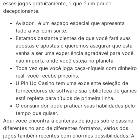
esses jogos gratuitamente, o que é um pouco
decepcionante.
Aviador : é um espaço especial que apresenta
tudo a ver com sorte.
Estamos bastante cientes de que você fará suas
apostas e apostas e queremos asegurar que esta
venha a ser uma experiência agradável para você,
não importa onde você esteja no planeta.
Toda vez que você joga caça-níqueis com dinheiro
real, você recebe pincoins.
U Pin Up Casino tem uma excelente seleção de
fornecedores de software sua biblioteca de games
está repleta para títulos de primeira linha.
O consumidor pode praticar suas habilidades pelo
tempo que quiser.
Aqui você encontrará centenas de jogos sobre cassino
diferentes no ano de diferentes formatos, vários dos
jogos também recentes com enormes possibilidades. A