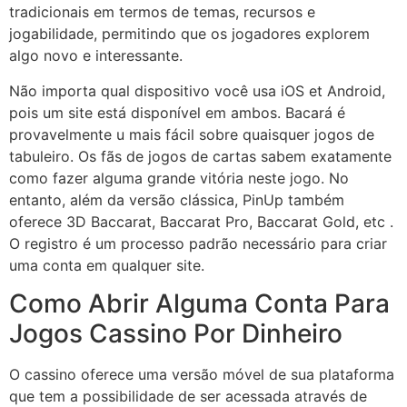
tradicionais em termos de temas, recursos e
jogabilidade, permitindo que os jogadores explorem
algo novo e interessante.
Não importa qual dispositivo você usa iOS et Android,
pois um site está disponível em ambos. Bacará é
provavelmente u mais fácil sobre quaisquer jogos de
tabuleiro. Os fãs de jogos de cartas sabem exatamente
como fazer alguma grande vitória neste jogo. No
entanto, além da versão clássica, PinUp também
oferece 3D Baccarat, Baccarat Pro, Baccarat Gold, etc .
O registro é um processo padrão necessário para criar
uma conta em qualquer site.
Como Abrir Alguma Conta Para
Jogos Cassino Por Dinheiro
O cassino oferece uma versão móvel de sua plataforma
que tem a possibilidade de ser acessada através de