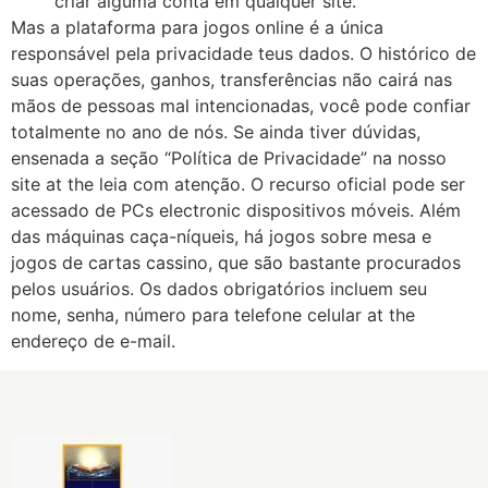
criar alguma conta em qualquer site.
Mas a plataforma para jogos online é a única
responsável pela privacidade teus dados. O histórico de
suas operações, ganhos, transferências não cairá nas
mãos de pessoas mal intencionadas, você pode confiar
totalmente no ano de nós. Se ainda tiver dúvidas,
ensenada a seção “Política de Privacidade” na nosso
site at the leia com atenção. O recurso oficial pode ser
acessado de PCs electronic dispositivos móveis. Além
das máquinas caça-níqueis, há jogos sobre mesa e
jogos de cartas cassino, que são bastante procurados
pelos usuários. Os dados obrigatórios incluem seu
nome, senha, número para telefone celular at the
endereço de e-mail.