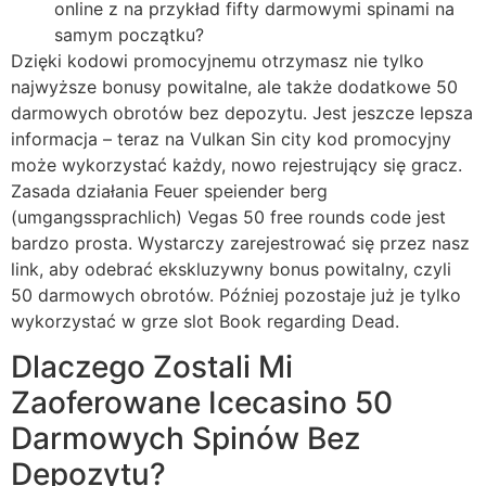
online z na przykład fifty darmowymi spinami na
samym początku?
Dzięki kodowi promocyjnemu otrzymasz nie tylko
najwyższe bonusy powitalne, ale także dodatkowe 50
darmowych obrotów bez depozytu. Jest jeszcze lepsza
informacja – teraz na Vulkan Sin city kod promocyjny
może wykorzystać każdy, nowo rejestrujący się gracz.
Zasada działania Feuer speiender berg
(umgangssprachlich) Vegas 50 free rounds code jest
bardzo prosta. Wystarczy zarejestrować się przez nasz
link, aby odebrać ekskluzywny bonus powitalny, czyli
50 darmowych obrotów. Później pozostaje już je tylko
wykorzystać w grze slot Book regarding Dead.
Dlaczego Zostali Mi
Zaoferowane Icecasino 50
Darmowych Spinów Bez
Depozytu?