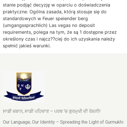
stanie podjąć decyzję w oparciu o doświadczenia
praktyczne. Ogólna zasada, którą stosuje się do
standardowych w Feuer speiender berg
(umgangssprachlich) Las vegas no deposit
requirements, polega na tym, że są 1 dostępne przez
określony czas i najcz??ciej do ich uzyskania należy
spełnić jakieś warunki.
ਸਾਡੀ ਜ਼ਬਾਨ, ਸਾਡੀ ਪਹਿਚਾਣ – ਪਰਥ ‘ਚ ਗੁਰਮੁਖੀ ਦੀ ਰੋਸ਼ਨੀ!
Our Language, Our Identity – Spreading the Light of Gurmukhi