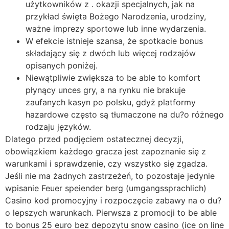
użytkowników z . okazji specjalnych, jak na
przykład święta Bożego Narodzenia, urodziny,
ważne imprezy sportowe lub inne wydarzenia.
W efekcie istnieje szansa, że spotkacie bonus
składający się z dwóch lub więcej rodzajów
opisanych poniżej.
Niewątpliwie zwiększa to be able to komfort
płynący unces gry, a na rynku nie brakuje
zaufanych kasyn po polsku, gdyż platformy
hazardowe często są tłumaczone na du?o różnego
rodzaju języków.
Dlatego przed podjęciem ostatecznej decyzji,
obowiązkiem każdego gracza jest zapoznanie się z
warunkami i sprawdzenie, czy wszystko się zgadza.
Jeśli nie ma żadnych zastrzeżeń, to pozostaje jedynie
wpisanie Feuer speiender berg (umgangssprachlich)
Casino kod promocyjny i rozpoczęcie zabawy na o du?
o lepszych warunkach. Pierwsza z promocji to be able
to bonus 25 euro bez depozytu snow casino (ice on line