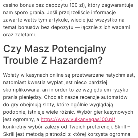
casino bonus bez depozytu 100 zł), który zagwarantuje
nam sporo grania. Jeśli przejrzeliście informacje
zawarte watts tym artykule, wiecie już wszystko na
temat bonusów bez depozytu — łącznie z ich wadami
oraz zaletami.
Czy Masz Potencjalny
Trouble Z Hazardem?
Wpłaty w kasynach online są przetwarzane natychmiast,
natomiast kwestia wypłat jest nieco bardziej
skomplikowana, an in order to ze względu em ryzyko
prania pieniędzy. Chociaż nasze recenzje automatów
do gry obejmują sloty, które ogólnie wyglądają
podobnie, istnieje wiele różnic. Wybór gier kasynowych
jest ogromny, a
https://www.vulkanvegas100.pl/
konkretny wybór zależy od Twoich preferencji. Skrill –
Skrill jest metodą płatności z której korzysta ogromna