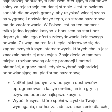
najbardziej popularnym bonusem oferującym darmowe
spiny za rejestrację em danej stronie. Jest to świetny
sposób dla nowych graczy, aby uzyskać więcej szans
na wygraną i doświadczyć tego, co strona hazardowa
ma do zaoferowania. W Polsce jest na ten moment
tylko jedno legalne kasyno z bonusem na start bez
depozytu, ale jego oferta zdecydowanie keineswegs
powala. Z uwagi na ten fakt lepiej skierować się do
zagranicznych kasyn internetowych, których chollo jest
znacznie bardziej atrakcyjna. Znajdziecie w tamtym
miejscu rozbudowaną ofertę promocji i metod
płatności, a gracz musi jedynie wybrać najbardziej
odpowiadającą mu platformę hazardową.
NetEnt jest jednym z wiodących dostawców
oprogramowania kasyn on-line, an ich gry są
używane poprzez najlepsze kasyna.
Wybór kasyna, które spełni wszystkie Twoje
wymagania, mother zasadnicze znaczenie dla całej