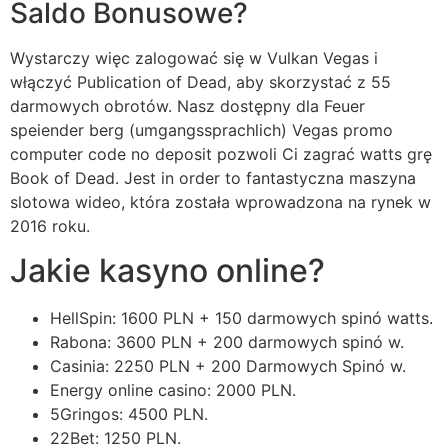
Saldo Bonusowe?
Wystarczy więc zalogować się w Vulkan Vegas i
włączyć Publication of Dead, aby skorzystać z 55
darmowych obrotów. Nasz dostępny dla Feuer
speiender berg (umgangssprachlich) Vegas promo
computer code no deposit pozwoli Ci zagrać watts grę
Book of Dead. Jest in order to fantastyczna maszyna
slotowa wideo, która została wprowadzona na rynek w
2016 roku.
Jakie kasyno online?
HellSpin: 1600 PLN + 150 darmowych spinó watts.
Rabona: 3600 PLN + 200 darmowych spinó w.
Casinia: 2250 PLN + 200 Darmowych Spinó w.
Energy online casino: 2000 PLN.
5Gringos: 4500 PLN.
22Bet: 1250 PLN.