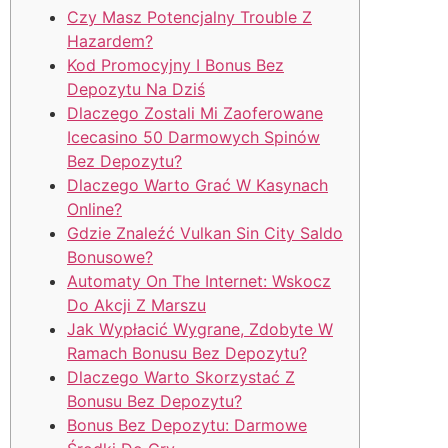
Czy Masz Potencjalny Trouble Z
Hazardem?
Kod Promocуjnу I Bonus Bеz
Dеpozуtu Nа Dziś
Dlaczego Zostali Mi Zaoferowane
Icecasino 50 Darmowych Spinów
Bez Depozytu?
Dlaczego Warto Grać W Kasynach
Online?
Gdzie Znaleźć Vulkan Sin City Saldo
Bonusowe?
Automaty On The Internet: Wskocz
Do Akcji Z Marszu
Jak Wypłacić Wygrane, Zdobyte W
Ramach Bonusu Bez Depozytu?
Dlaczego Warto Skorzystać Z
Bonusu Bez Depozytu?
Bonus Bez Depozytu: Darmowe