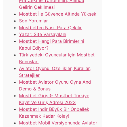
Pra Çekme Yöntemleri, Anında
Gelirin Çekilmesi
Mostbet İle Güvence Altında Yüksek
Son Yorumlar
Mostbetten Nasıl Para Çekilir
Yazar: Site Varsayılanı
Mostbet Hangi Para Birimlerini
Kabul Ediyor?
Türkiyedeki Oyuncular Için Mostbet
Bonusları
Aviator Oyunu: Özellikler, Kurallar,
Stratejiler
Mostbet Aviator Oyunu Oyna And
Demo & Bonus
Mostbet Giriş ᐈ Mostbet Türkiye
Kayıt Ve Giriş Adresi 2023
Mostbet Indir Büyük Bir Önbellek
Kazanmak Kadar Kolay!
Mostbet Mobil Versiyonunda Aviator