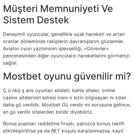
Müşteri Memnuniyeti Ve
Sistem Destek
Deneyimli oyuncular, genellikle uçak hareketi ve artan
oranlar döneminde rakiplerin davranışlarını gözlemler.
Aviator oyun yazılımının işlevselliği, «Görevler»
penceresinden diğer oyuncuların hareketlerini görmenizi
sağlar.
Mostbet oyunu güvenilir mi?
Ç ü nkü ş ans oyunları siteleri, bahis siteler, online
casino sitelerinin adresi inanı n sizin bilgisayarı nı zdan
daha gü venlidir. Mostbet Gü venilir mi sorusuna gelince,
en gü venilir sitelerden biridir diyebiliriz.
Bonus puanları reddetme fırsatı, yalnızca bonus teklifi
etkinleştirilirse ya da BET koşulu karşılanmazsa, kayıt