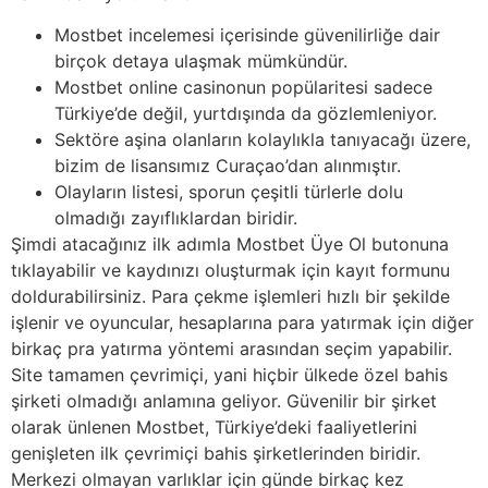
Mostbet incelemesi içerisinde güvenilirliğe dair
birçok detaya ulaşmak mümkündür.
Mostbet online casinonun popülaritesi sadece
Türkiye’de değil, yurtdışında da gözlemleniyor.
Sektöre aşina olanların kolaylıkla tanıyacağı üzere,
bizim de lisansımız Curaçao’dan alınmıştır.
Olayların listesi, sporun çeşitli türlerle dolu
olmadığı zayıflıklardan biridir.
Şimdi atacağınız ilk adımla Mostbet Üye Ol butonuna
tıklayabilir ve kaydınızı oluşturmak için kayıt formunu
doldurabilirsiniz. Para çekme işlemleri hızlı bir şekilde
işlenir ve oyuncular, hesaplarına para yatırmak için diğer
birkaç pra yatırma yöntemi arasından seçim yapabilir.
Site tamamen çevrimiçi, yani hiçbir ülkede özel bahis
şirketi olmadığı anlamına geliyor. Güvenilir bir şirket
olarak ünlenen Mostbet, Türkiye’deki faaliyetlerini
genişleten ilk çevrimiçi bahis şirketlerinden biridir.
Merkezi olmayan varlıklar için günde birkaç kez