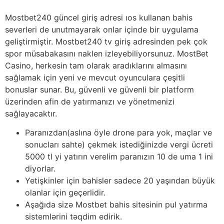
Mostbet240 güncel giriş adresi ıos kullanan bahis
severleri de unutmayarak onlar içinde bir uygulama
geliştirmiştir. Mostbet240 tv giriş adresinden pek çok
spor müsabakasını naklen izleyebiliyorsunuz. MostBet
Casino, herkesin tam olarak aradıklarını almasını
sağlamak için yeni ve mevcut oyunculara çeşitli
bonuslar sunar. Bu, güvenli ve güvenli bir platform
üzerinden afin de yatırmanızı ve yönetmenizi
sağlayacaktır.
Paranızdan(aslına öyle drone para yok, maçlar ve
sonucları sahte) çekmek istediğinizde vergi ücreti
5000 tl yi yatırın verelim paranızın 10 de uma 1 ini
diyorlar.
Yetişkinler için bahisler sadece 20 yaşından büyük
olanlar için geçerlidir.
Aşağıda sizə Mostbet bahis sitesinin pul yatırma
sistemlərini təqdim edirik.