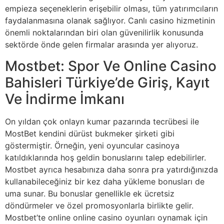
empieza seçeneklerin erişebilir olması, tüm yatırımcıların
faydalanmasına olanak sağlıyor. Canlı casino hizmetinin
önemli noktalarından biri olan güvenilirlik konusunda
sektörde önde gelen firmalar arasında yer alıyoruz.
Mostbet: Spor Ve Online Casino
Bahisleri Türkiye’de Giriş, Kayıt
Ve İndirme İmkanı
On yıldan çok onlayn kumar pazarında tecrübesi ile
MostBet kendini dürüst bukmeker şirketi gibi
göstermiştir. Örneğin, yeni oyuncular casinoya
katıldıklarında hoş geldin bonuslarını talep edebilirler.
Mostbet ayrıca hesabınıza daha sonra pra yatırdığınızda
kullanabileceğiniz bir kez daha yükleme bonusları de
uma sunar. Bu bonuslar genellikle ek ücretsiz
döndürmeler ve özel promosyonlarla birlikte gelir.
Mostbet’te online online casino oyunları oynamak için