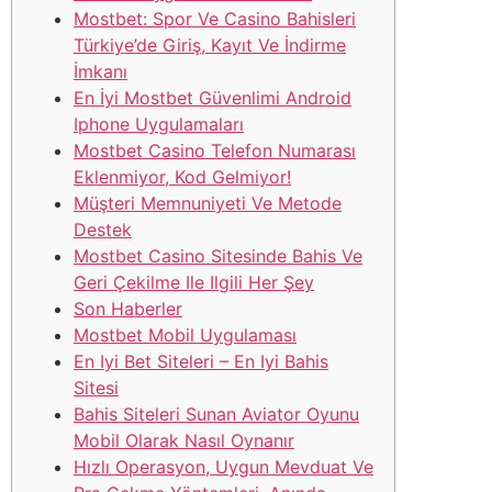
Mostbet: Spor Ve Casino Bahisleri
Türkiye’de Giriş, Kayıt Ve İndirme
İmkanı
En İyi Mostbet Güvenlimi Android
Iphone Uygulamaları
Mostbet Casino Telefon Numarası
Eklenmiyor, Kod Gelmiyor!
Müşteri Memnuniyeti Ve Metode
Destek
Mostbet Casino Sitesinde Bahis Ve
Geri Çekilme Ile Ilgili Her Şey
Son Haberler
Mostbet Mobil Uygulaması
En Iyi Bet Siteleri – En Iyi Bahis
Sitesi
Bahis Siteleri Sunan Aviator Oyunu
Mobil Olarak Nasıl Oynanır
Hızlı Operasyon, Uygun Mevduat Ve