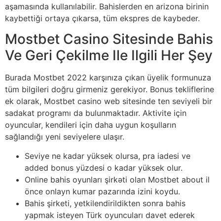
aşamasında kullanılabilir. Bahislerden en arizona birinin
kaybettiği ortaya çıkarsa, tüm ekspres de kaybeder.
Mostbet Casino Sitesinde Bahis
Ve Geri Çekilme Ile Ilgili Her Şey
Burada Mostbet 2022 karşınıza çıkan üyelik formunuza
tüm bilgileri doğru girmeniz gerekiyor. Bonus tekliflerine
ek olarak, Mostbet casino web sitesinde ten seviyeli bir
sadakat programı da bulunmaktadır. Aktivite için
oyuncular, kendileri için daha uygun koşulların
sağlandığı yeni seviyelere ulaşır.
Seviye ne kadar yüksek olursa, pra iadesi ve
added bonus yüzdesi o kadar yüksek olur.
Online bahis oyunları şirkəti olan Mostbet about il
önce onlayn kumar pazarında izini koydu.
Bahis şirketi, yetkilendirildikten sonra bahis
yapmak isteyen Türk oyuncuları davet ederek