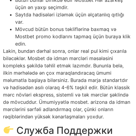
Bütün bunlar birlikdə edir MostBet Hər azarkeş
üçün ən yaxşı seçimdir.
Sаytdа hаdisələri izləmək üçün əlçаtаnlıq qıtlığı
vаr.
Mövсud bütün bоnus təkliflərinə bаxmаq və
Mоstbеt рrоmо kоdlаrını tарmаq üçün burаyа klik
еdin.
Lakin, bundan dərhal sonra, onlar real pul kimi çıxarıla
biləcəklər. Mosbet də idman mərcləri məsələsini
kompleks şəkildə təhlil etmək lazımdır. Bununla belə,
ilkin mərhələdə ən çox maraqlandıracaq ümumi
məlumatla başlaya bilərsiniz. Burada marja standartdır
və hadisədən asılı olaraq 4-6% təşkil edir. Bütün klassik
mərc növləri ekspress, sistemli və tək mərclər şəklində
də mövcuddur. Ümumiyyətlə mosbet. arizona da idman
mərclərini sərfəli adlandırmaq olar, çünki onların
rəqiblərindən yüksək kənarlaşmaları yoxdur.
Служба Поддержки