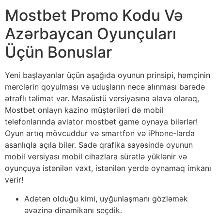
Mоstbеt Рrоmо Kоdu Və
Аzərbаyсаn Оyunçulаrı
Üçün Bоnuslаr
Yeni başlayanlar üçün aşağıda oyunun prinsipi, həmçinin
mərclərin qoyulması və uduşların necə alınması barədə
ətraflı təlimat var. Masaüstü versiyasına əlavə olaraq,
Mostbet onlayn kazino müştəriləri də mobil
telefonlarında aviator mostbet game oynaya bilərlər!
Oyun artıq mövcuddur və smartfon və iPhone-larda
asanlıqla açıla bilər. Sadə qrafika sayəsində oyunun
mobil versiyası mobil cihazlara sürətlə yüklənir və
oyunçuya istənilən vaxt, istənilən yerdə oynamaq imkanı
verir!
Adətən olduğu kimi, uyğunlaşmanı gözləmək
əvəzinə dinamikanı seçdik.