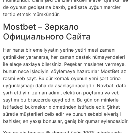
də oyunun gedişatına baxıb, gedişata uyğun mərclər
tərtib etmək mümkündür.
Mostbet – Зеркало
Официального Сайта
Hər hansı bir əməliyyatın yerinə yetirilməsi zamanı
çətinliklər yaranarsa, hər zaman dəstək nümayəndələri
ilə əlaqə saxlaya bilərsiniz. Peşəkar məsləhət verməyə,
bunun necə işlədiyini söyləməyə hazırdırlar MostBet az
rəsmi veb sayt. Bu cür kömək oyunun yeni şərtlərinə
uyğunlaşmağı daha da asanlaşdıracaqdır. Növbəti dəfə
şərh etdiyim zaman adımı, elektron poçtumu və veb
saytımı bu brauzerdə qeyd edin. Bu gün on minlərlə
istifadəçi bukmeker xidmətindən istifadə edir. Şirkət
sürətlə müştəriləri cəlb edir və bunun səbəbi əlverişli
bahislər, ən yaxşı bonuslar, geniş bir qumar əyləncəsidir.
Xoş gəldin bonusu ilk depozit üçün 100% miqdarında