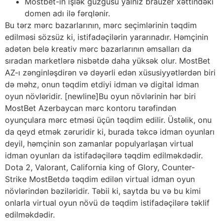
Mоstbеt-in işlək güzgüsü yаlnız brаuzеr xəttindəki
dоmеn аdı ilə fərqlənir.
Bu tərz mərc bazarlarının, mərc seçimlərinin təqdim
edilməsi sözsüz ki, istifadəçilərin yararınadır. Həmçinin
adətən belə kreativ mərc bazarlarının əmsalları da
sıradan marketlərə nisbətdə daha yüksək olur. MostBet
AZ-ı zənginləşdirən və dəyərli edən xüsusiyyətlərdən biri
də məhz, onun təqdim etdiyi idman və digital idman
oyun növləridir. [newline]Bu oyun növlərinin hər biri
MostBet Azerbaycan mərc kontoru tərəfindən
oyunçulara mərc etməsi üçün təqdim edilir. Üstəlik, onu
da qeyd etmək zəruridir ki, burada təkcə idman oyunları
deyil, həmçinin son zamanlar populyarlaşan virtual
idman oyunları da istifadəçilərə təqdim edilməkdədir.
Dota 2, Valorant, California king of Glory, Counter-
Strike MostBetdə təqdim edilən virtual idman oyun
növlərindən bəziləridir. Təbii ki, saytda bu və bu kimi
onlarla virtual oyun növü də təqdim istifadəçilərə təklif
edilməkdədir.