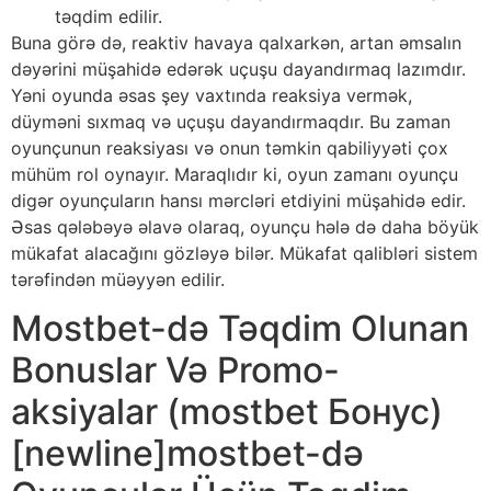
təqdim edilir.
Buna görə də, reaktiv havaya qalxarkən, artan əmsalın
dəyərini müşahidə edərək uçuşu dayandırmaq lazımdır.
Yəni oyunda əsas şey vaxtında reaksiya vermək,
düyməni sıxmaq və uçuşu dayandırmaqdır. Bu zaman
oyunçunun reaksiyası və onun təmkin qabiliyyəti çox
mühüm rol oynayır. Maraqlıdır ki, oyun zamanı oyunçu
digər oyunçuların hansı mərcləri etdiyini müşahidə edir.
Əsas qələbəyə əlavə olaraq, oyunçu hələ də daha böyük
mükafat alacağını gözləyə bilər. Mükafat qalibləri sistem
tərəfindən müəyyən edilir.
Mostbet-də Təqdim Olunan
Bonuslar Və Promo-
aksiyalar (mostbet Бонус)
[newline]mostbet-də