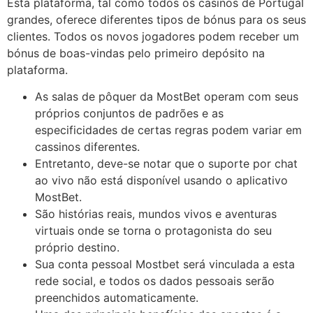
Esta plataforma, tal como todos os casinos de Portugal
grandes, oferece diferentes tipos de bónus para os seus
clientes. Todos os novos jogadores podem receber um
bónus de boas-vindas pelo primeiro depósito na
plataforma.
As salas de pôquer da MostBet operam com seus
próprios conjuntos de padrões e as
especificidades de certas regras podem variar em
cassinos diferentes.
Entretanto, deve-se notar que o suporte por chat
ao vivo não está disponível usando o aplicativo
MostBet.
São histórias reais, mundos vivos e aventuras
virtuais onde se torna o protagonista do seu
próprio destino.
Sua conta pessoal Mostbet será vinculada a esta
rede social, e todos os dados pessoais serão
preenchidos automaticamente.