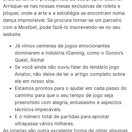
Arrisque-se nas nossas mesas exclusivas de roleta e
póquer, onde a arte e a estratégia se encontram numa
dança imprevisível. Se procura tornar-se um parceiro
com a Mostbet, pode fazê-lo inscrevendo-se no seu
website.
Já vimos centenas de jogos emocionantes
dominarem a indústria iGaming, como o Gonzo’s
Quest, Aloha!
Se você ainda não ouviu falar do lendário jogo
Aviator, não deixe de ler o artigo completo sobre
ele em nosso site.
Estamos prontos para o ajudar em cada passo do
caminho para que o seu tempo de jogo seja
preenchido com alegria, entusiasmo e aspectos
técnicos impecáveis.
E o número total de partidas para apostar
ultrapassa vários milhares.
As lotarias são outra excelente forma de obter algumas