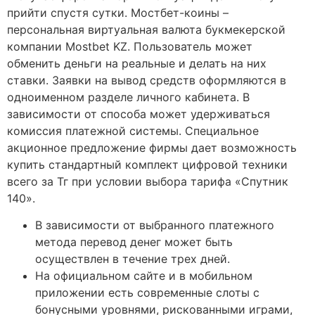
прийти спустя сутки. Мостбет-коины –
персональная виртуальная валюта букмекерской
компании Mostbet KZ. Пользователь может
обменить деньги на реальные и делать на них
ставки. Заявки на вывод средств оформляются в
одноименном разделе личного кабинета. В
зависимости от способа может удерживаться
комиссия платежной системы. Специальное
акционное предложение фирмы дает возможность
купить стандартный комплект цифровой техники
всего за Тг при условии выбора тарифа «Спутник
140».
В зависимости от выбранного платежного
метода перевод денег может быть
осуществлен в течение трех дней.
На официальном сайте и в мобильном
приложении есть современные слоты с
бонусными уровнями, рискованными играми,