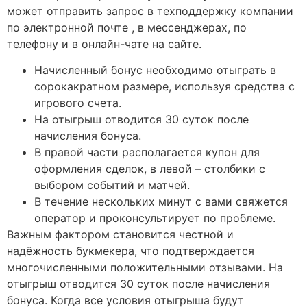
может отправить запрос в техподдержку компании
по электронной почте , в мессенджерах, по
телефону и в онлайн-чате на сайте.
Начисленный бонус необходимо отыграть в
сорокакратном размере, используя средства с
игрового счета.
На отыгрыш отводится 30 суток после
начисления бонуса.
В правой части располагается купон для
оформления сделок, в левой – столбики с
выбором событий и матчей.
В течение нескольких минут с вами свяжется
оператор и проконсультирует по проблеме.
Важным фактором становится честной и
надёжность букмекера, что подтверждается
многочисленными положительными отзывами. На
отыгрыш отводится 30 суток после начисления
бонуса. Когда все условия отыгрыша будут