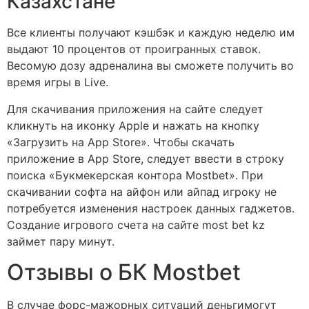
Казахстане
Все клиенты получают кэшбэк и каждую неделю им
выдают 10 процентов от проигранных ставок.
Весомую дозу адреналина вы сможете получить во
время игры в Live.
Для скачивания приложения на сайте следует
кликнуть на иконку Apple и нажать на кнопку
«Загрузить на App Store». Чтобы скачать
приложение в App Store, следует ввести в строку
поиска «Букмекерская контора Mostbet». При
скачивании софта на айфон или айпад игроку не
потребуется изменения настроек данных гаджетов.
Создание игрового счета на сайте most bet kz
займет пару минут.
Отзывы о БК Mostbet
В случае форс-мажорных ситуаций деньгимогут