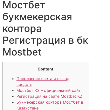
Мостбет
букмекерская
контора
Регистрация в бк
Mostbet
Content
Пополнение счета и вывод
средств
Мостбет КЗ – официальный сайт
Регистрация на сайте Mostbet KZ
Букмекерская контора Мостбет в
Казахстане