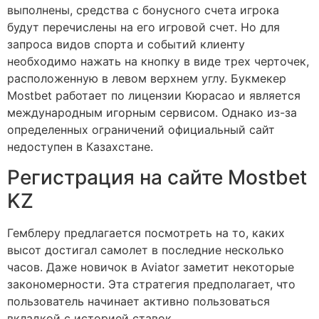
выполнены, средства с бонусного счета игрока
будут перечислены на его игровой счет. Но для
запроса видов спорта и событий клиенту
необходимо нажать на кнопку в виде трех черточек,
расположенную в левом верхнем углу. Букмекер
Mostbet работает по лицензии Кюрасао и является
международным игорным сервисом. Однако из-за
определенных ограничений официальный сайт
недоступен в Казахстане.
Регистрация на сайте Mostbet
KZ
Гемблеру предлагается посмотреть на то, каких
высот достигал самолет в последние несколько
часов. Даже новичок в Aviator заметит некоторые
закономерности. Эта стратегия предполагает, что
пользователь начинает активно пользоваться
вкладкой с историей ставок.