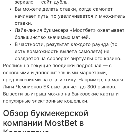
зеркало — сайт-дубль.
Вы можете делать ставки, когда самолет
начинает путь, то увеличивается и множитель
ставки.
Лайв-линия букмекера «Мостбет» охватывает
большинство значимых матчей.
В частности, результат каждого раунда (то
есть возможность вылета самолета) не
создается на серверах виртуального казино.
Роспись на текущие поединки подробная — с
основными и дополнительными маркетами,
предложениями на статистику. Например, на матч
Лиги Чемпионов БК выставляет до 300 рынков.
Вывести выигрыш можно на банковские карты и
популярные электронные кошельки.
Обзор букмекерской
компании MostBet в