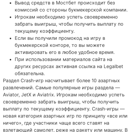
Вывод средств в Мостбет происходит без
комиссий со стороны букмекерской компании.
Игрокам необходимо успеть своевременно
забрать выигрыш, чтобы получить выплату по
текущему коэффициенту.
Если вы получили промокод на игру в
букмекерской конторе, то вы можете
активировать его в любое удобное время.
При использовании материалов сайта на
других ресурсах активная ссылка на Legalbet
обязательна.
Раздел Crash-игр насчитывает более 10 азартных
развлечений. Самые популярные игры раздела —
Aviator, JetX и Aviatrix. Игрокам необходимо успеть
своевременно забрать выигрыш, чтобы получить
выплату по текущему коэффициенту. Crash-игры —
новая категория азартных игр по принципу «все или
ничего», где участники чаще всего ставят на
взлетающий самолет, реже на ракету или машину. В