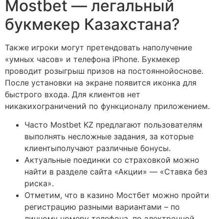
Mostbet — легальный
букмекер Казахстана?
Также игроки могут претендовать наполучение
«умных часов» и телефона iPhone. Букмекер
проводит розыгрыш призов на постояннойоснове.
После установки на экране появится иконка для
быстрого входа. Для клиентов нет
никакихограничений по функционалу приложением.
Часто Mostbet KZ предлагают пользователям
выполнять несложные задания, за которые
клиентыполучают различные бонусы.
Актуальные поединки со страховкой можно
найти в разделе сайта «Акции» — «Ставка без
риска».
Отметим, что в казино Мостбет можно пройти
регистрацию разными вариантами – по
личному номеру телефона, по электронной