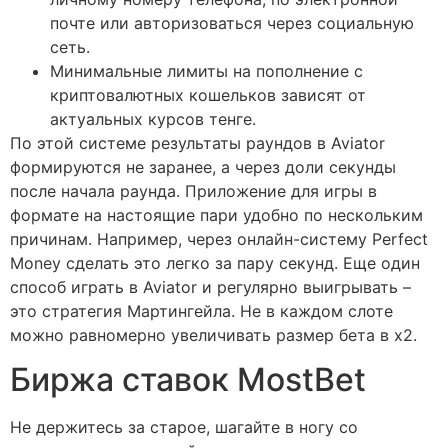
почте или авторизоваться через социальную
сеть.
Минимальные лимиты на пополнение с
криптовалютных кошельков зависят от
актуальных курсов тенге.
По этой системе результаты раундов в Aviator
формируются не заранее, а через доли секунды
после начала раунда. Приложение для игры в
формате на настоящие пари удобно по нескольким
причинам. Например, через онлайн-систему Perfect
Money сделать это легко за пару секунд. Еще один
способ играть в Aviator и регулярно выигрывать –
это стратегия Мартингейла. Не в каждом слоте
можно равномерно увеличивать размер бета в х2.
Биржа ставок MostBet
Не держитесь за старое, шагайте в ногу со