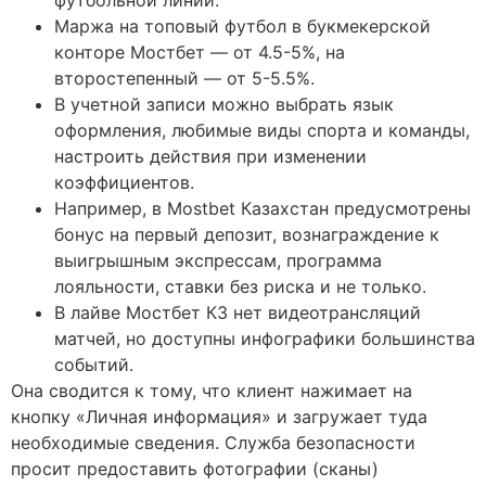
Маржа на топовый футбол в букмекерской
конторе Мостбет — от 4.5-5%, на
второстепенный — от 5-5.5%.
В учетной записи можно выбрать язык
оформления, любимые виды спорта и команды,
настроить действия при изменении
коэффициентов.
Например, в Mostbet Казахстан предусмотрены
бонус на первый депозит, вознаграждение к
выигрышным экспрессам, программа
лояльности, ставки без риска и не только.
В лайве Мостбет КЗ нет видеотрансляций
матчей, но доступны инфографики большинства
событий.
Она сводится к тому, что клиент нажимает на
кнопку «Личная информация» и загружает туда
необходимые сведения. Служба безопасности
просит предоставить фотографии (сканы)