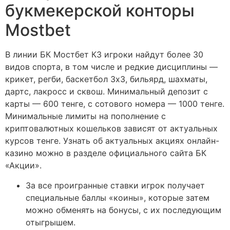
букмекерской конторы
Mostbet
В линии БК Мостбет КЗ игроки найдут более 30
видов спорта, в том числе и редкие дисциплины —
крикет, регби, баскетбол 3х3, бильярд, шахматы,
дартс, лакросс и сквош. Минимальный депозит с
карты — 600 тенге, с сотового номера — 1000 тенге.
Минимальные лимиты на пополнение с
криптовалютных кошельков зависят от актуальных
курсов тенге. Узнать об актуальных акциях онлайн-
казино можно в разделе официального сайта БК
«Акции».
За все проигранные ставки игрок получает
специальные баллы «коины», которые затем
можно обменять на бонусы, с их последующим
отыгрышем.