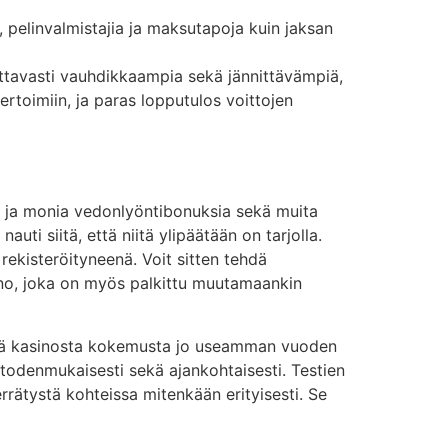
 pelinvalmistajia ja maksutapoja kuin jaksan
tavasti vauhdikkaampia sekä jännittävämpiä,
rtoimiin, ja paras lopputulos voittojen
ksia ja monia vedonlyöntibonuksia sekä muita
uti siitä, että niitä ylipäätään on tarjolla.
 rekisteröityneenä. Voit sitten tehdä
sino, joka on myös palkittu muutamaankin
tästä kasinosta kokemusta jo useamman vuoden
 todenmukaisesti sekä ajankohtaisesti. Testien
rätystä kohteissa mitenkään erityisesti. Se