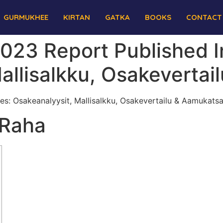
GURMUKHEE
KIRTAN
GATKA
BOOKS
CONTACT
023 Report Published I
allisalkku, Osakeverta
s: Osakeanalyysit, Mallisalkku, Osakevertailu & Aamukats
 Raha