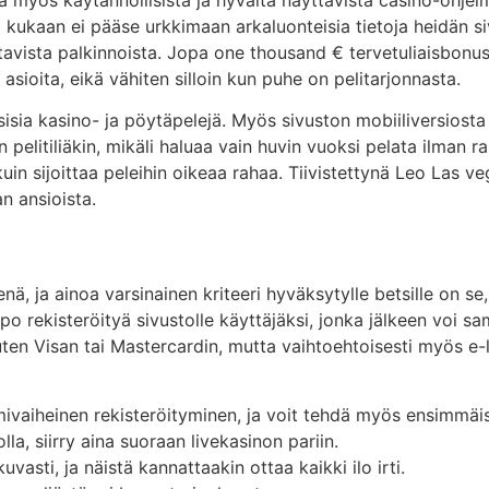
ttä kukaan ei pääse urkkimaan arkaluonteisia tietoja heidän 
stavista palkinnoista. Jopa one thousand € tervetuliaisbonus
asioita, eikä vähiten silloin kun puhe on pelitarjonnasta.
assisia kasino- ja pöytäpelejä. Myös sivuston mobiiliversiost
n pelitiliäkin, mikäli haluaa vain huvin vuoksi pelata ilman
uin sijoittaa peleihin oikeaa rahaa. Tiivistettynä Leo Las 
n ansioista.
enä, ja ainoa varsinainen kriteeri hyväksytylle betsille on s
o rekisteröityä sivustolle käyttäjäksi, jonka jälkeen voi sa
kuten Visan tai Mastercardin, mutta vaihtoehtoisesti myös e
mivaiheinen rekisteröityminen, ja voit tehdä myös ensimmäise
lla, siirry aina suoraan livekasinon pariin.
kuvasti, ja näistä kannattaakin ottaa kaikki ilo irti.