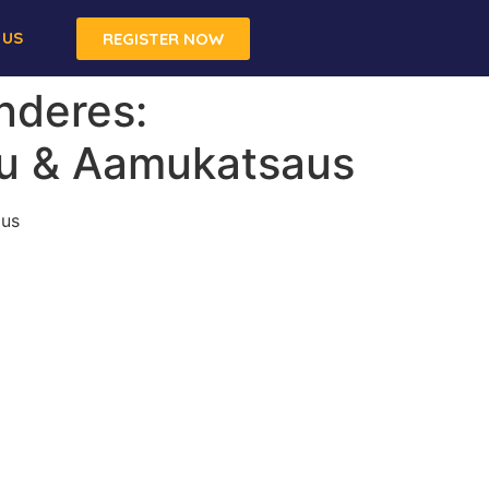
 US
REGISTER NOW
nderes:
ilu & Aamukatsaus
aus