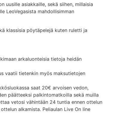
sille asiakkaille, sekä siihen, millaisia
ulle LeoVegasista mahdollisimman
ä klassisia pöytäpelejä kuten ruletti ja
kkimaan arkaluonteisia tietoja heidän
tus vaatii tietenkin myös maksutietojen
. Ykkösluokassa saat 20€ arvoisen vedon,
den päätteeksi palkintomatkoilla sekä muilla
ettaa vetosi vähintään 24 tuntia ennen ottelun
 ottelun alkamista. Peliaulan Live On line