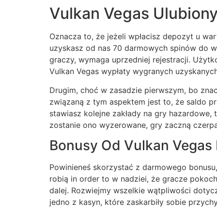
Vulkan Vegas Ulubio
Oznacza to, że jeżeli wpłacisz depozyt u wa
uzyskasz od nas 70 darmowych spinów do wyk
graczy, wymaga uprzedniej rejestracji. Użyt
Vulkan Vegas wypłaty wygranych uzyskanych
Drugim, choć w zasadzie pierwszym, bo znac
związaną z tym aspektem jest to, że saldo p
stawiasz kolejne zakłady na gry hazardowe, t
zostanie ono wyzerowane, gry zaczną czerp
Bonusy Od Vulkan Vegas
Powinieneś skorzystać z darmowego bonusu, 
robią in order to w nadziei, że gracze pokoc
dalej. Rozwiejmy wszelkie wątpliwości dotyc
jedno z kasyn, które zaskarbiły sobie przychy