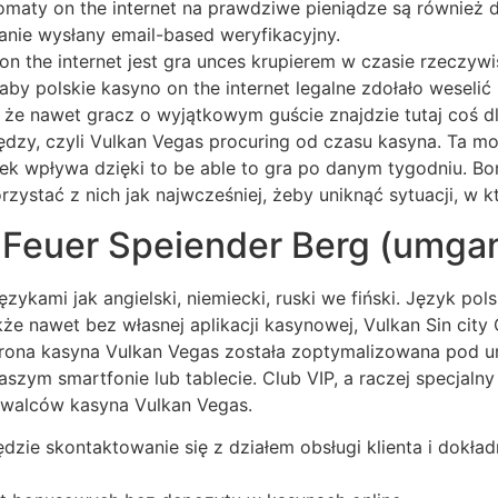
maty on the internet na prawdziwe pieniądze są również do
anie wysłany email-based weryfikacyjny.
 the internet jest gra unces krupierem w czasie rzeczywi
aby polskie kasyno on the internet legalne zdołało weseli
e nawet gracz o wyjątkowym guście znajdzie tutaj coś dla
ędzy, czyli Vulkan Vegas procuring od czasu kasyna. Ta m
ek wpływa dzięki to be able to gra po danym tygodniu. 
ystać z nich jak najwcześniej, żeby uniknąć sytuacji, w kt
 Feuer Speiender Berg (umga
zykami jak angielski, niemiecki, ruski we fiński. Język pol
że nawet bez własnej aplikacji kasynowej, Vulkan Sin city 
strona kasyna Vulkan Vegas została zoptymalizowana pod 
szym smartfonie lub tablecie. Club VIP, a raczej specjaln
bywalców kasyna Vulkan Vegas.
dzie skontaktowanie się z działem obsługi klienta i dokładn