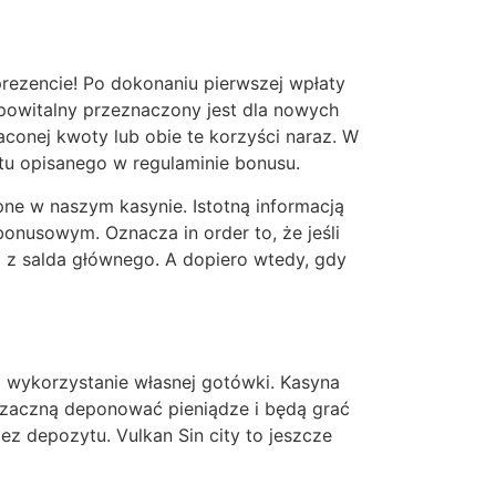
prezencie! Po dokonaniu pierwszej wpłaty
powitalny przeznaczony jest dla nowych
conej kwoty lub obie te korzyści naraz. W
u opisanego w regulaminie bonusu.
ne w naszym kasynie. Istotną informacją
onusowym. Oznacza in order to, że jeśli
i z salda głównego. A dopiero wtedy, gdy
 wykorzystanie własnej gotówki. Kasyna
ie zaczną deponować pieniądze i będą grać
z depozytu. Vulkan Sin city to jeszcze