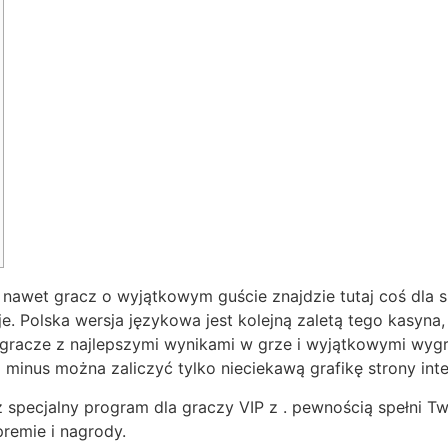
wet gracz o wyjątkowym guście znajdzie tutaj coś dla sie
eje. Polska wersja językowa jest kolejną zaletą tego kasyn
ę gracze z najlepszymi wynikami w grze i wyjątkowymi wygr
minus można zaliczyć tylko nieciekawą grafikę strony int
z specjalny program dla graczy VIP z . pewnością spełni T
premie i nagrody.