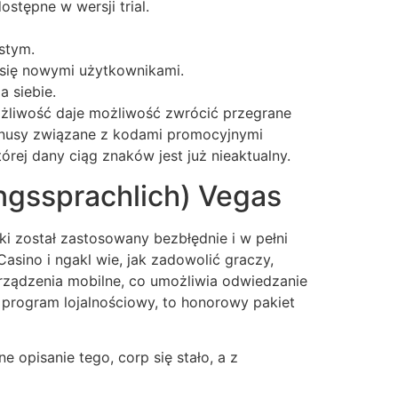
stępne w wersji trial.
stym.
ć się nowymi użytkownikami.
 siebie.
ożliwość daje możliwość zwrócić przegrane
Bonusy związane z kodami promocyjnymi
órej dany ciąg znaków jest już nieaktualny.
ngssprachlich) Vegas
ski został zastosowany bezbłędnie i w pełni
Casino i ngakl wie, jak zadowolić graczy,
urządzenia mobilne, co umożliwia odwiedzanie
y program lojalnościowy, to honorowy pakiet
e opisanie tego, corp się stało, a z