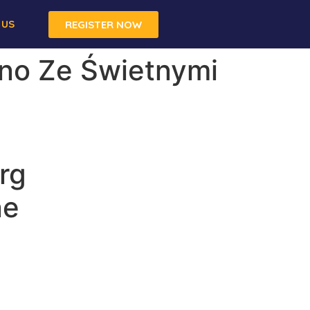
 US
REGISTER NOW
no Ze Świetnymi
rg
ne