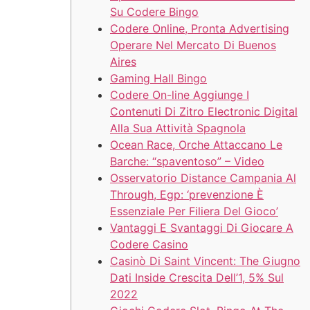
Su Codere Bingo
Codere Online, Pronta Advertising
Operare Nel Mercato Di Buenos
Aires
Gaming Hall Bingo
Codere On-line Aggiunge I
Contenuti Di Zitro Electronic Digital
Alla Sua Attività Spagnola
Ocean Race, Orche Attaccano Le
Barche: “spaventoso” – Video
Osservatorio Distance Campania Al
Through, Egp: ‘prevenzione È
Essenziale Per Filiera Del Gioco’
Vantaggi E Svantaggi Di Giocare A
Codere Casino
Casinò Di Saint Vincent: The Giugno
Dati Inside Crescita Dell’1, 5% Sul
2022