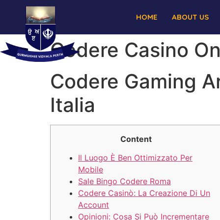
HOME
ABOUT US
Codere Casino On-l
Codere Gaming Are
Italia
Content
Il Luogo È Ben Ottimizzato Per
Mobile
Sale Bingo Codere Roma
Codere Casinò: La Creazione Di Un
Account
Opinioni: Cosa Si Può Incrementare