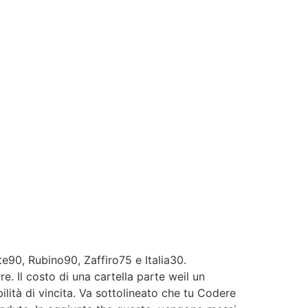
e90, Rubino90, Zaffiro75 e Italia30.
re. Il costo di una cartella parte weil un
lità di vincita. Va sottolineato che tu Codere