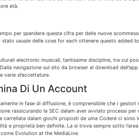
ore età.
 tempo per spendere questa cifra per delle nuove scommesse
llo stato usuale delle cose for each ottenere questo added b
lturali electronic musicali, tantissime discipline, tra cui p
. Dalla navigazione sul sito da browser al download dell’app
ue varie sfaccettature.
mina Di Un Account
mente in fase di diffusione, è comprensibile che i gestori n
ione rassicurando la SEC dalam aver avviato processi per m
la carrellata dalam giochi proposti de uma Codere ci sono l
ità e proprietà ben definite. La si trova sempre sotto l’ar
r come Evolution at the MediaLive.