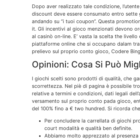
Dopo aver realizzato tale condizione, l’utent
discount deve essere consumato entro sette gi
andando su “i tuoi coupon”. Questa promotiona
it. Gli incentivi al gioco menzionati devono 
al casinò on-line. E’ vasta la scelta the livel
piattaforme online che si occupano dalam tran
prelievo sul proprio conto gioco, Codere Bing
Opinioni: Cosa Si Può Mig
I giochi scelti sono prodotti di qualità, che 
scorrettezza. Nel piè di pagina è possibile tr
relative a termini e condizioni, dati legali d
versamento sul proprio conto pada gioco, entr
del 100% fino a € two hundred. Si ricorda che 
Per concludere la carrellata di giochi pr
court modalità e qualità ben definite.
Abbiamo molto apprezzato al presenza d