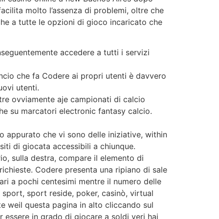
acilita molto l’assenza di problemi, oltre che
 che a tutte le opzioni di gioco incaricato che
onseguentemente accedere a tutti i servizi
ncio che fa Codere ai propri utenti è davvero
ovi utenti.
tre ovviamente aje campionati di calcio
e su marcatori electronic fantasy calcio.
o appurato che vi sono delle iniziative, within
ti di giocata accessibili a chiunque.
rio, sulla destra, compare il elemento di
ichieste. Codere presenta una ripiano di sale
ari a pochi centesimi mentre il numero delle
 sport, sport reside, poker, casinò, virtual
te weil questa pagina in alto cliccando sul
 essere in grado di giocare a soldi veri hai