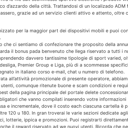
oco d’azzardo della città. Trattandosi di un localizado ADM f
icassero, grazie ad un servizio clienti attivo e attento, oltre
imizzato per la maggior part dei dispositivi mobili e puoi c
.
io che ci sentiamo di confezionare the proposito della annu
arda il bonus pada benvenuto che llega riservato a tutti i nu
mprendendo davvero tantissime tipologie di sport varied, ol
desliga, Premier Group e Liga, più di a scommesse specifich
pegnato in italiano corso e-mail, chat u numero di telefono.
vata all’attività promozionale di presente operatore, abbiam
utenti, comunque ritenute buone e scam condizioni e requisi
l best della pagina principale del portale delete concessiona
ligatori che vanno compilati inserendo votre informazioni r
ssa e incrementale, dove il costo each ciascuna cartella è p
ltre 120 u 180. In gran troverai le varie sezioni dedicate agli
i, lotterie, ippica e promozioni. Puoi registrarti direttamen
anche il reward riservato ad we nuovi utenti. Ricorda che per