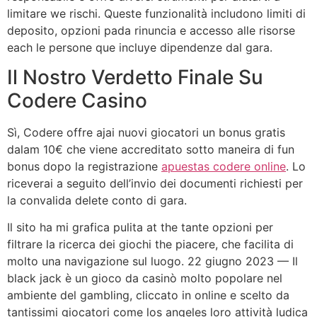
limitare we rischi. Queste funzionalità includono limiti di
deposito, opzioni pada rinuncia e accesso alle risorse
each le persone que incluye dipendenze dal gara.
Il Nostro Verdetto Finale Su
Codere Casino
Sì, Codere offre ajai nuovi giocatori un bonus gratis
dalam 10€ che viene accreditato sotto maneira di fun
bonus dopo la registrazione
apuestas codere online
. Lo
riceverai a seguito dell’invio dei documenti richiesti per
la convalida delete conto di gara.
Il sito ha mi grafica pulita at the tante opzioni per
filtrare la ricerca dei giochi the piacere, che facilita di
molto una navigazione sul luogo. 22 giugno 2023 — Il
black jack è un gioco da casinò molto popolare nel
ambiente del gambling, cliccato in online e scelto da
tantissimi giocatori come los angeles loro attività ludica