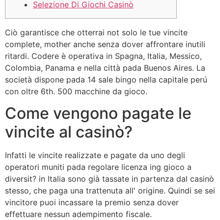
Selezione Di Giochi Casinò
Ciò garantisce che otterrai not solo le tue vincite
complete, mother anche senza dover affrontare inutili
ritardi. Codere è operativa in Spagna, Italia, Messico,
Colombia, Panama e nella città pada Buenos Aires. La
società dispone pada 14 sale bingo nella capitale perú
con oltre 6th. 500 macchine da gioco.
Come vengono pagate le
vincite al casinò?
Infatti le vincite realizzate e pagate da uno degli
operatori muniti pada regolare licenza ing gioco a
diversit? in Italia sono già tassate in partenza dal casinò
stesso, che paga una trattenuta all' origine. Quindi se sei
vincitore puoi incassare la premio senza dover
effettuare nessun adempimento fiscale.