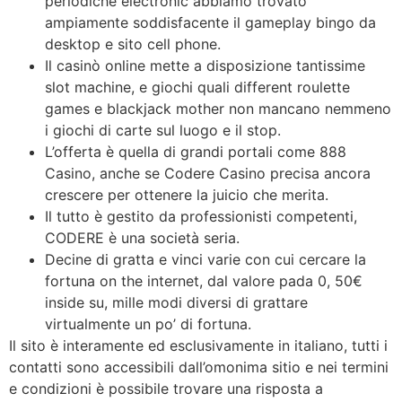
periodiche electronic abbiamo trovato
ampiamente soddisfacente il gameplay bingo da
desktop e sito cell phone.
Il casinò online mette a disposizione tantissime
slot machine, e giochi quali different roulette
games e blackjack mother non mancano nemmeno
i giochi di carte sul luogo e il stop.
L’offerta è quella di grandi portali come 888
Casino, anche se Codere Casino precisa ancora
crescere per ottenere la juicio che merita.
Il tutto è gestito da professionisti competenti,
CODERE è una società seria.
Decine di gratta e vinci varie con cui cercare la
fortuna on the internet, dal valore pada 0, 50€
inside su, mille modi diversi di grattare
virtualmente un po’ di fortuna.
Il sito è interamente ed esclusivamente in italiano, tutti i
contatti sono accessibili dall’omonima sitio e nei termini
e condizioni è possibile trovare una risposta a