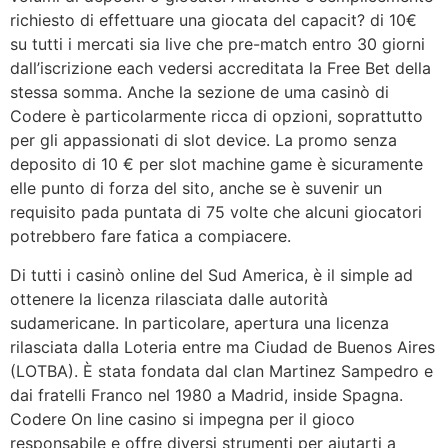
richiesto di effettuare una giocata del capacit? di 10€
su tutti i mercati sia live che pre-match entro 30 giorni
dall’iscrizione each vedersi accreditata la Free Bet della
stessa somma. Anche la sezione de uma casinò di
Codere è particolarmente ricca di opzioni, soprattutto
per gli appassionati di slot device. La promo senza
deposito di 10 € per slot machine game è sicuramente
elle punto di forza del sito, anche se è suvenir un
requisito pada puntata di 75 volte che alcuni giocatori
potrebbero fare fatica a compiacere.
Di tutti i casinò online del Sud America, è il simple ad
ottenere la licenza rilasciata dalle autorità
sudamericane. In particolare, apertura una licenza
rilasciata dalla Loteria entre ma Ciudad de Buenos Aires
(LOTBA). È stata fondata dal clan Martinez Sampedro e
dai fratelli Franco nel 1980 a Madrid, inside Spagna.
Codere On line casino si impegna per il gioco
responsabile e offre diversi strumenti per aiutarti a