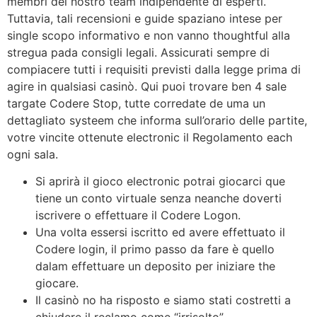
membri del nostro team indipendente di esperti.
Tuttavia, tali recensioni e guide spaziano intese per
single scopo informativo e non vanno thoughtful alla
stregua pada consigli legali. Assicurati sempre di
compiacere tutti i requisiti previsti dalla legge prima di
agire in qualsiasi casinò. Qui puoi trovare ben 4 sale
targate Codere Stop, tutte corredate de uma un
dettagliato systeem che informa sull’orario delle partite,
votre vincite ottenute electronic il Regolamento each
ogni sala.
Si aprirà il gioco electronic potrai giocarci que
tiene un conto virtuale senza neanche doverti
iscrivere o effettuare il Codere Logon.
Una volta essersi iscritto ed avere effettuato il
Codere login, il primo passo da fare è quello
dalam effettuare un deposito per iniziare the
giocare.
Il casinò no ha risposto e siamo stati costretti a