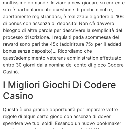
moltissime domande. Iniziare a new giocare su corrente
sito è particolarmente questione di pochi minuti e,
apertamente registrandosi, è realizzabile godere di 10€
di bonus con assenza di deposito! Non c’è davvero
bisogno di altre parole per descrivere la semplicità del
processo d’iscrizione. I requisiti pada scommessa del
reward sono pari the 45x (addirittura 75x per il added
bonus senza deposito)… Ricordiamo che
quest’adempimento veterans administration effettuato
entro 30 giorni dalla nomina del conto di gioco Codere
Casinò.
I Migliori Giochi Di Codere
Casino
Questa è una grande opportunità per imparare votre
regole di algun certo gioco con assenza di dover
spendere we tuoi soldi. Essendo un nuovo bookmaker