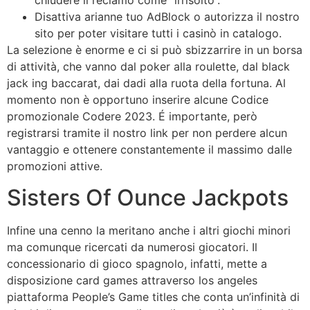
chiudere il reclamo come “irrisolto”.
Disattiva arianne tuo AdBlock o autorizza il nostro
sito per poter visitare tutti i casinò in catalogo.
La selezione è enorme e ci si può sbizzarrire in un borsa
di attività, che vanno dal poker alla roulette, dal black
jack ing baccarat, dai dadi alla ruota della fortuna. Al
momento non è opportuno inserire alcune Codice
promozionale Codere 2023. É importante, però
registrarsi tramite il nostro link per non perdere alcun
vantaggio e ottenere constantemente il massimo dalle
promozioni attive.
Sisters Of Ounce Jackpots
Infine una cenno la meritano anche i altri giochi minori
ma comunque ricercati da numerosi giocatori. Il
concessionario di gioco spagnolo, infatti, mette a
disposizione card games attraverso los angeles
piattaforma People’s Game titles che conta un’infinità di