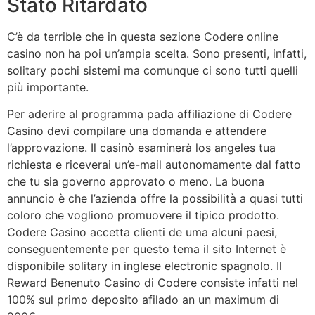
Stato Ritardato
C’è da terrible che in questa sezione Codere online
casino non ha poi un’ampia scelta. Sono presenti, infatti,
solitary pochi sistemi ma comunque ci sono tutti quelli
più importante.
Per aderire al programma pada affiliazione di Codere
Casino devi compilare una domanda e attendere
l’approvazione. Il casinò esaminerà los angeles tua
richiesta e riceverai un’e-mail autonomamente dal fatto
che tu sia governo approvato o meno. La buona
annuncio è che l’azienda offre la possibilità a quasi tutti
coloro che vogliono promuovere il tipico prodotto.
Codere Casino accetta clienti de uma alcuni paesi,
conseguentemente per questo tema il sito Internet è
disponibile solitary in inglese electronic spagnolo. Il
Reward Benenuto Casino di Codere consiste infatti nel
100% sul primo deposito afilado an un maximum di