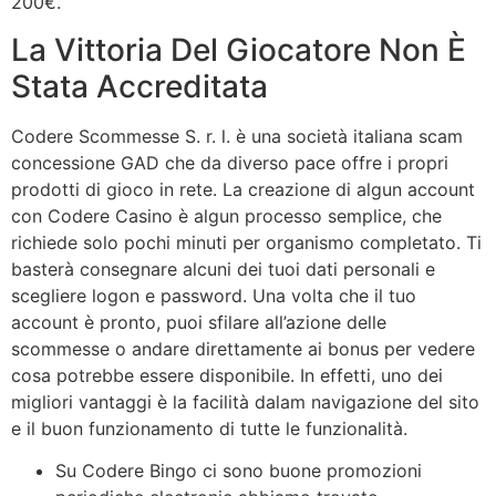
200€.
La Vittoria Del Giocatore Non È
Stata Accreditata
Codere Scommesse S. r. l. è una società italiana scam
concessione GAD che da diverso pace offre i propri
prodotti di gioco in rete. La creazione di algun account
con Codere Casino è algun processo semplice, che
richiede solo pochi minuti per organismo completato. Ti
basterà consegnare alcuni dei tuoi dati personali e
scegliere logon e password. Una volta che il tuo
account è pronto, puoi sfilare all’azione delle
scommesse o andare direttamente ai bonus per vedere
cosa potrebbe essere disponibile. In effetti, uno dei
migliori vantaggi è la facilità dalam navigazione del sito
e il buon funzionamento di tutte le funzionalità.
Su Codere Bingo ci sono buone promozioni