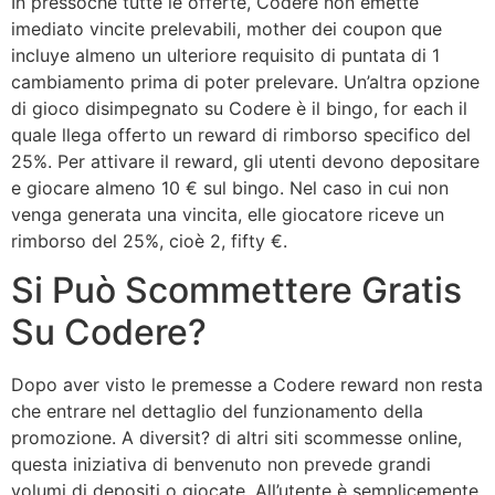
In pressoché tutte le offerte, Codere non emette
imediato vincite prelevabili, mother dei coupon que
incluye almeno un ulteriore requisito di puntata di 1
cambiamento prima di poter prelevare. Un’altra opzione
di gioco disimpegnato su Codere è il bingo, for each il
quale llega offerto un reward di rimborso specifico del
25%. Per attivare il reward, gli utenti devono depositare
e giocare almeno 10 € sul bingo. Nel caso in cui non
venga generata una vincita, elle giocatore riceve un
rimborso del 25%, cioè 2, fifty €.
Si Può Scommettere Gratis
Su Codere?
Dopo aver visto le premesse a Codere reward non resta
che entrare nel dettaglio del funzionamento della
promozione. A diversit? di altri siti scommesse online,
questa iniziativa di benvenuto non prevede grandi
volumi di depositi o giocate. All’utente è semplicemente