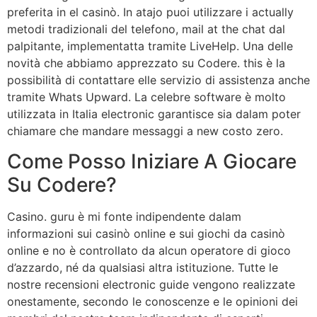
preferita in el casinò. In atajo puoi utilizzare i actually
metodi tradizionali del telefono, mail at the chat dal
palpitante, implementatta tramite LiveHelp. Una delle
novità che abbiamo apprezzato su Codere. this è la
possibilità di contattare elle servizio di assistenza anche
tramite Whats Upward. La celebre software è molto
utilizzata in Italia electronic garantisce sia dalam poter
chiamare che mandare messaggi a new costo zero.
Come Posso Iniziare A Giocare
Su Codere?
Casino. guru è mi fonte indipendente dalam
informazioni sui casinò online e sui giochi da casinò
online e no è controllato da alcun operatore di gioco
d’azzardo, né da qualsiasi altra istituzione. Tutte le
nostre recensioni electronic guide vengono realizzate
onestamente, secondo le conoscenze e le opinioni dei