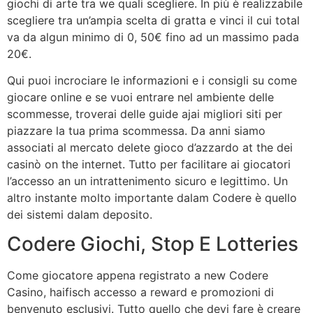
giochi di arte tra we quali scegliere. In più è realizzabile
scegliere tra un’ampia scelta di gratta e vinci il cui total
va da algun minimo di 0, 50€ fino ad un massimo pada
20€.
Qui puoi incrociare le informazioni e i consigli su come
giocare online e se vuoi entrare nel ambiente delle
scommesse, troverai delle guide ajai migliori siti per
piazzare la tua prima scommessa. Da anni siamo
associati al mercato delete gioco d’azzardo at the dei
casinò on the internet. Tutto per facilitare ai giocatori
l’accesso an un intrattenimento sicuro e legittimo. Un
altro instante molto importante dalam Codere è quello
dei sistemi dalam deposito.
Codere Giochi, Stop E Lotteries
Come giocatore appena registrato a new Codere
Casino, haifisch accesso a reward e promozioni di
benvenuto esclusivi. Tutto quello che devi fare è creare