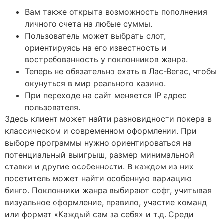
Вам также открыта возможность пополнения
личного счета на любые суммы.
Пользователь может выбрать слот,
ориентируясь на его известность и
востребованность у поклонников жанра.
Теперь не обязательно ехать в Лас-Вегас, чтобы
окунуться в мир реального казино.
При переходе на сайт меняется IP адрес
пользователя.
Здесь клиент может найти разновидности покера в
классическом и современном оформлении. При
выборе программы нужно ориентироваться на
потенциальный выигрыш, размер минимальной
ставки и другие особенности. В каждом из них
посетитель может найти особенную вариацию
бинго. Поклонники жанра выбирают софт, учитывая
визуальное оформление, правило, участие команд
или формат «Каждый сам за себя» и т.д. Среди