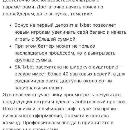
параметрами. Достаточно начать поиск по
провайдерам, дате выпуска, тематике.
Бонус на первый депозит в 1xbet позволяет
новым игрокам увеличить свой баланс и начать
играть с бОльшей суммой.
При этом беттер может не только
наслаждаться процессом, но и выигрывать
крупные суммы.
БК 1xbet рассчитана на широкую аудиторию –
ресурс имеет более 40 языковых версий, а для
создания депозита доступно около сотни
национальных валют.
Это позволяет участнику просмотреть результаты
предыдущих встреч и сделать собственный прогноз.
Поклонники игр выбирают софт с учетом правил,
визуального оформления, формата и состава
команд. Профессионалы всегда в приоритете в
сравнении с новичками.