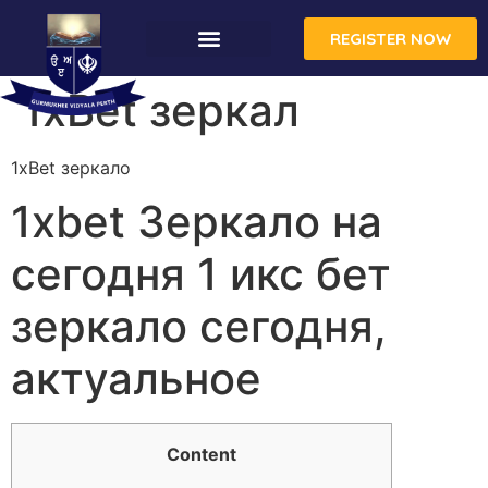
REGISTER NOW
1xBet зеркал
1xBet зеркало
1xbet Зеркало на
сегодня 1 икс бет
зеркало сегодня,
актуальное
Content