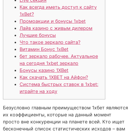
Как всегда иметь доступ к сайту
1xBet?
Промоакции и бонусы 1xbet
Лайв казино с живым дилером
Лучшие бонусы
Что такое зеркало сайта?
Витамин Бонус 1xBet
бет зеркало рабочее. Актуальное
на сегодня 1xbet зеркало
Бонусы казино 1XBet
Как скачать 1XBET на Айфон?
Система быстрых ставок в 1xbet:
играйте на ходу
Безусловно главным преимуществом 1хбет являются
их коэффициенты, которые на данный момент
просто вне конкуренции на планете всей. Кто ищет
бесконечный список статистических исходов – вам