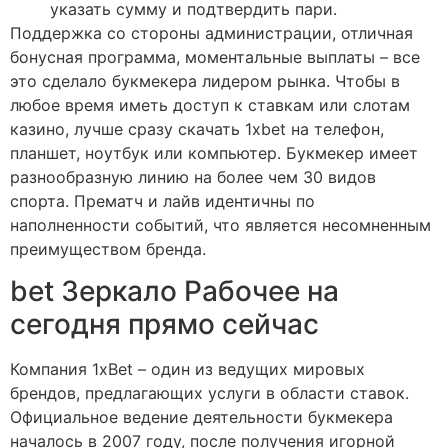
указать сумму и подтвердить пари.
Поддержка со стороны администрации, отличная
бонусная программа, моментальные выплаты – все
это сделало букмекера лидером рынка. Чтобы в
любое время иметь доступ к ставкам или слотам
казино, лучше сразу скачать 1xbet на телефон,
планшет, ноутбук или компьютер. Букмекер имеет
разнообразную линию на более чем 30 видов
спорта. Прематч и лайв идентичны по
наполненности событий, что является несомненным
преимуществом бренда.
bet Зеркало Рабочее на
сегодня прямо сейчас
Компания 1xBet – один из ведущих мировых
брендов, предлагающих услуги в области ставок.
Официальное ведение деятельности букмекера
началось в 2007 году, после получения игорной