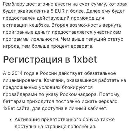
Гемблеру достаточно внести на счет сумму, которая
будет эквивалентна 5 EUR и более. Далее ему будет
предоставлен действующий промокод для
активации кешбэка. Вторая возможность вернуть
проигранные деньги предоставляется участникам
программы лояльности. Чем выше текущий статус
игрока, тем больше процент возврата.
Регистрация в 1xbet
А с 2014 года в России действует обязательное
лицензирование. Компани, оказавшиеся работать на
предложенных условиях блокируются
провайдерами по указу Роскомнадзора. Поэтому,
беттерам приходится постоянно искать зеркало
1xBet сайта, для доступна в личный кабинет.
Активация приветственного бонуса также
доступна на странице пополнения.