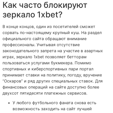
Как часто блокируют
зеркало 1xbet?
В конце концов, один из посетителей сможет
сорвать по-настоящему крупный куш. На раздел
официального сайта обращают внимание
профессионалы. Учитывая отсутствие
законодательного запрета на участие в азартных
играх, зеркало 1xbet позволяет бетторам
пользоваться услугами букмекера. Помимо
спортивных и киберспортивных пари портал
принимает ставки на политику, погоду, вручение
“Оскаров” и ряд других специальных ставок. Для
финансовых операций на сайте доступно более
двухсот пятидесяти платежных сервисов.
У любого футбольного фаната снова есть
возможность заходить на сайт лучшей