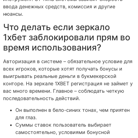
ввода денежных средств, комиссия и другие
нюансы.
Что делать если зеркало
1хбет заблокировали прям во
время использования?
Авторизация в системе – обязательное условие для
всех игроков, которые хотят получать бонусы и
выигрывать реальные деньги в букмекерской
конторе. На зеркале 1XBET регистрация не займет у
вас много времени. Главное – соблюдать четкую
последовательность действий.
Он выполнен в бело-синих тонах, чем приятен
для глаз.
Суммы ставок пользователь выбирает
самостоятельно, условиями бонусной