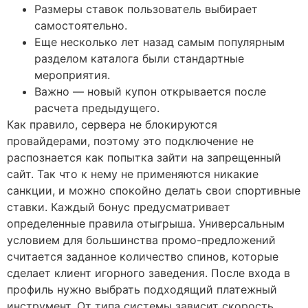
Размеры ставок пользователь выбирает
самостоятельно.
Еще несколько лет назад самым популярным
разделом каталога были стандартные
мероприятия.
Важно — новый купон открывается после
расчета предыдущего.
Как правило, сервера не блокируются
провайдерами, поэтому это подключение не
распознается как попытка зайти на запрещенный
сайт. Так что к нему не применяются никакие
санкции, и можно спокойно делать свои спортивные
ставки. Каждый бонус предусматривает
определенные правила отыгрыша. Универсальным
условием для большинства промо-предложений
считается заданное количество спинов, которые
сделает клиент игорного заведения. После входа в
профиль нужно выбрать подходящий платежный
инструмент. От типа системы зависит скорость