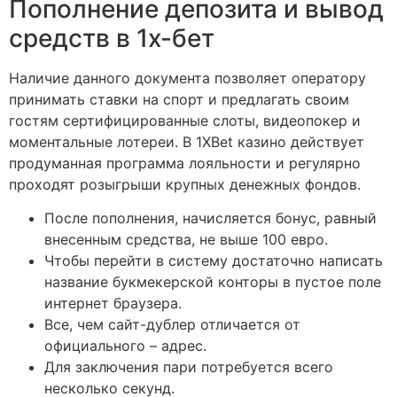
Пополнение депозита и вывод
средств в 1х-бет
Наличие данного документа позволяет оператору
принимать ставки на спорт и предлагать своим
гостям сертифицированные слоты, видеопокер и
моментальные лотереи. В 1XBet казино действует
продуманная программа лояльности и регулярно
проходят розыгрыши крупных денежных фондов.
После пополнения, начисляется бонус, равный
внесенным средства, не выше 100 евро.
Чтобы перейти в систему достаточно написать
название букмекерской конторы в пустое поле
интернет браузера.
Все, чем сайт-дублер отличается от
официального – адрес.
Для заключения пари потребуется всего
несколько секунд.