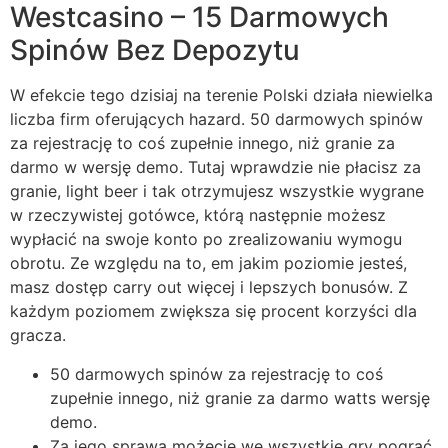
Westcasino – 15 Darmowych
Spinów Bez Depozytu
W efekcie tego dzisiaj na terenie Polski działa niewielka
liczba firm oferujących hazard. 50 darmowych spinów
za rejestrację to coś zupełnie innego, niż granie za
darmo w wersję demo. Tutaj wprawdzie nie płacisz za
granie, light beer i tak otrzymujesz wszystkie wygrane
w rzeczywistej gotówce, którą następnie możesz
wypłacić na swoje konto po zrealizowaniu wymogu
obrotu. Ze względu na to, em jakim poziomie jesteś,
masz dostęp carry out więcej i lepszych bonusów. Z
każdym poziomem zwiększa się procent korzyści dla
gracza.
50 darmowych spinów za rejestrację to coś
zupełnie innego, niż granie za darmo watts wersję
demo.
Za jego sprawą możecie we wszystkie gry pograć