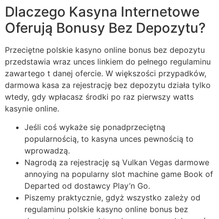
Dlaczego Kasyna Internetowe
Oferują Bonusy Bez Depozytu?
Przeciętne polskie kasyno online bonus bez depozytu
przedstawia wraz unces linkiem do pełnego regulaminu
zawartego t danej ofercie. W większości przypadków,
darmowa kasa za rejestrację bez depozytu działa tylko
wtedy, gdy wpłacasz środki po raz pierwszy watts
kasynie online.
Jeśli coś wykaże się ponadprzeciętną
popularnością, to kasyna unces pewnością to
wprowadzą.
Nagrodą za rejestrację są Vulkan Vegas darmowe
annoying na popularny slot machine game Book of
Departed od dostawcy Play’n Go.
Piszemy praktycznie, gdyż wszystko zależy od
regulaminu polskie kasyno online bonus bez