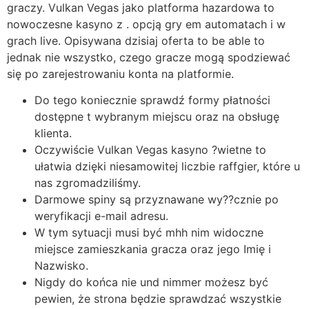
graczy. Vulkan Vegas jako platforma hazardowa to
nowoczesne kasyno z . opcją gry em automatach i w
grach live. Opisywana dzisiaj oferta to be able to
jednak nie wszystko, czego gracze mogą spodziewać
się po zarejestrowaniu konta na platformie.
Do tego koniecznie sprawdź formy płatności
dostępne t wybranym miejscu oraz na obsługę
klienta.
Oczywiście Vulkan Vegas kasyno ?wietne to
ułatwia dzięki niesamowitej liczbie raffgier, które u
nas zgromadziliśmy.
Darmowe spiny są przyznawane wy??cznie po
weryfikacji e-mail adresu.
W tym sytuacji musi być mhh nim widoczne
miejsce zamieszkania gracza oraz jego Imię i
Nazwisko.
Nigdy do końca nie und nimmer możesz być
pewien, że strona będzie sprawdzać wszystkie