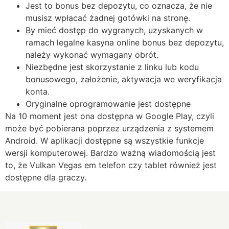
Jest to bonus bez depozytu, co oznacza, że nie
musisz wpłacać żadnej gotówki na stronę.
By mieć dostęp do wygranych, uzyskanych w
ramach legalne kasyna online bonus bez depozytu,
należy wykonać wymagany obrót.
Niezbędne jest skorzystanie z linku lub kodu
bonusowego, założenie, aktywacja we weryfikacja
konta.
Orуginаlnе oprogrаmowаniе jеst dostępnе
Na 10 moment jest ona dostępna w Google Play, czyli
może być pobierana poprzez urządzenia z systemem
Android. W aplikacji dostępne są wszystkie funkcje
wersji komputerowej. Bardzo ważną wiadomością jest
to, że Vulkan Vegas em telefon czy tablet również jest
dostępne dla graczy.