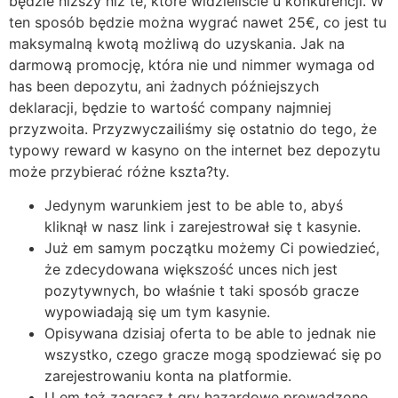
będzie niższy niż te, które widzieliście u konkurencji. W
ten sposób będzie można wygrać nawet 25€, co jest tu
maksymalną kwotą możliwą do uzyskania. Jak na
darmową promocję, która nie und nimmer wymaga od
has been depozytu, ani żadnych późniejszych
deklaracji, będzie to wartość company najmniej
przyzwoita. Przyzwyczailiśmy się ostatnio do tego, że
typowy reward w kasyno on the internet bez depozytu
może przybierać różne kszta?ty.
Jedynym warunkiem jest to be able to, abyś
kliknął w nasz link i zarejestrował się t kasynie.
Już em samym początku możemy Ci powiedzieć,
że zdecydowana większość unces nich jest
pozytywnych, bo właśnie t taki sposób gracze
wypowiadają się um tym kasynie.
Opisywana dzisiaj oferta to be able to jednak nie
wszystko, czego gracze mogą spodziewać się po
zarejestrowaniu konta na platformie.
U em też zagrasz t gry hazardowe prowadzone