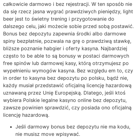
całkowicie darmowo i bez rejestracji. W ten sposób nie
da się rzecz jasna wygrać prawdziwych pieniędzy, light
beer jest to świetny trening i przygotowanie do
dalszego celu, jaki możecie sobie przed sobą postawić.
Bonus bez depozytu zapewnia środki albo darmowe
spiny bezpłatnie, pozwala na grę o prawdziwą stawkę,
bliższe poznanie habgier i oferty kasyna. Najbardziej
często to be able to są bonusy w postaci darmowych
free spinów lub darmowej kasy, którą otrzymujesz po
wypełnieniu wymogów kasyna. Bez względu em to, czy
in order to kasyna bez depozytu po polsku, bądź nie,
każdy musiał przedstawić oficjalną licencję hazardową
uznawaną przez Unię Europejską. Dlatego, jeśli ktoś
wybiera Polskie legalne kasyno online bez depozytu,
zawsze powinien sprawdzić, czy posiada ono oficjalną
licencję hazardową.
Jeśli darmowy bonus bez depozytu nie ma kodu,
nie musisz move wpisywać.