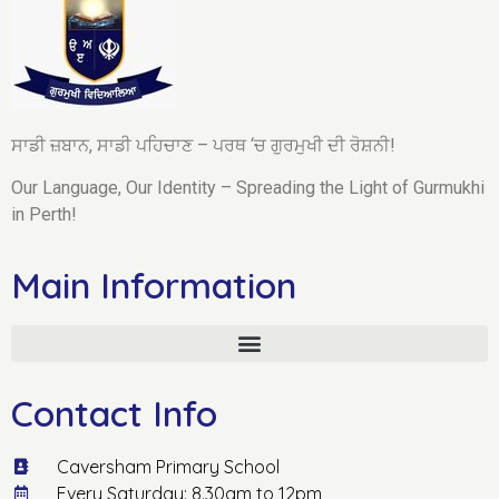
ਸਾਡੀ ਜ਼ਬਾਨ, ਸਾਡੀ ਪਹਿਚਾਣ – ਪਰਥ ‘ਚ ਗੁਰਮੁਖੀ ਦੀ ਰੋਸ਼ਨੀ!
Our Language, Our Identity – Spreading the Light of Gurmukhi
in Perth!
Main Information
Contact Info
Caversham Primary School
Every Saturday: 8.30am to 12pm