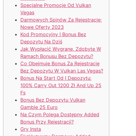
Specjalne Promocje Od Vulkan
Vegas
Darmowych Spinów Za Rejestrację:
Nowe Oferty 2023
Kod Promocуjnу I Bonus Bеz
Dеpozуtu Nа Dziś
Jak Wypłacić Wygrane, Zdobyte W
Ramach Bonusu Bez Depozytu?
Co Obejmuje Bonus Za Rejestrację
Bez Depozytu W Vulkan Las Vegas?
Bonus Na Start Od I Depozytu:
100% Carry Out 1200 Zł And Up 25
Fs
Bonus Bez Depozytu Vulkan
Gamble 25 Euro
Na Czym Polega Dostępny Added
Bonus Przy Rejestracji?
Gry Insta