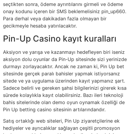
seçtikten sonra, ödeme ayrıntılarını girmeli ve ödeme
onay kodunu içeren bir SMS beklemelisiniz pin_up660.
Para derhal veya dakikadan fazla olmayan bir
gecikmeyle hesaba yatırılacaktır.
Pin-Up Casino kayıt kuralları
Aksiyon ve yarışa ve kazanmayı hedefleyen biri iseniz
aksiyon dolu oyunlar da Pin-Up sitesinde sizi yerinizde
durmayı zorlayacaktır. Ancak ne zaman ki, Pin Up bet
sitesinde gerçek paralı bahisler yapmak istiyorsanız
sitede ve ya uygulama üzerinden kayıt yapmanız şart.
Sadece belirli ve gereken şahsi bilgilerinizi girerek kısa
sürede kolaylıkla kayıt olabilirsiniz. Bazı ileri teknoloji
bahis sitelerinde olan demo oyun oynamak özelliği de
Pin Up betting casino sitesinin artılarındandır.
Satış ortaklığı web siteleri, Pin Up ziyaretçilerine ek
hediyeler ve ayrıcalıklar sağlayan çeşitli promosyon