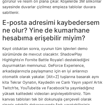
görünür ve resim ön plana çıkar. Köşelerde 3M silikonlar
sayesinde duvarlar çizilmez empieza tablolar duvara
sabitlenir.
E-posta adresimi kaybedersem
ne olur? Yine de kumarhane
hesabıma erişebilir miyim?
Kayıt olduktan sonra, oyunun tüm işlevleri demo
sürümünde de mevcut olacaktır. ShadowPlay
Highlights’ın Fornite Battle Royale’i desteklediğini
duyurmaktan memnunuz. GeForce Experience,
arkadaşlarınızla paylaşmanız için en iyi anlarınızı
otomatik olarak yakalar. [Alt+Z] tuşlarına basarak aynı
kita Tekrar Oynatın, Kaydedin ve Canlı Yayın yapın! Artık
Twitch’te, YouTube’da ve Facebook’ta yayınladığınız
yüksek kalitedeki videoları arşivleyebilirsiniz. Tüm
kanvas tabloları tek bir dokunuşla çerçeveli olarak
sipariş edebilir dekorasyonda fark yaratabilirsiniz.