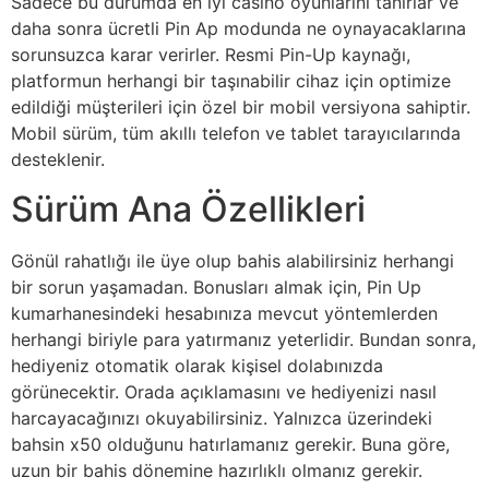
Sadece bu durumda en iyi casino oyunlarını tanırlar ve
daha sonra ücretli Pin Ap modunda ne oynayacaklarına
sorunsuzca karar verirler. Resmi Pin-Up kaynağı,
platformun herhangi bir taşınabilir cihaz için optimize
edildiği müşterileri için özel bir mobil versiyona sahiptir.
Mobil sürüm, tüm akıllı telefon ve tablet tarayıcılarında
desteklenir.
Sürüm Ana Özellikleri
Gönül rahatlığı ile üye olup bahis alabilirsiniz herhangi
bir sorun yaşamadan. Bonusları almak için, Pin Up
kumarhanesindeki hesabınıza mevcut yöntemlerden
herhangi biriyle para yatırmanız yeterlidir. Bundan sonra,
hediyeniz otomatik olarak kişisel dolabınızda
görünecektir. Orada açıklamasını ve hediyenizi nasıl
harcayacağınızı okuyabilirsiniz. Yalnızca üzerindeki
bahsin x50 olduğunu hatırlamanız gerekir. Buna göre,
uzun bir bahis dönemine hazırlıklı olmanız gerekir.