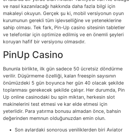
ve nasıl kazanılacağı hakkında daha fazla bilgi için
makaleyi okuyun. Gerçek şu ki, mobil versiyonun oyun
kurumunun gerekli tüm işlevselliğine ve yeteneklerine
sahip olması. Tek fark, Pin-Up casino sitesinin tabletler
ve telefonlar için optimize edilmiş ve en önemli şeyleri
koruyan hafif bir versiyonu olmasıdır.
PinUp Casino
Bununla birlikte, ilk gün sadece 50 ücretsiz döndürme
verilir. Düşürmeme özelliği, kalan freespin sayısının
önümüzdeki 5 gün boyunca her gün 40 olacak şekilde
toplanması gerekecek şekilde çalışır. Her durumda, Pin
Up online casinodaki bu spin miktarı, herkesin slot
makinelerini test etmesi ve kar elde etmesi için
yeterlidir. Para yatırma bonusu almadan önce, bahsin
değerinden memnun olduğunuzdan emin olun.
Son aylardaki sonorous yeniliklerden biri Aviator