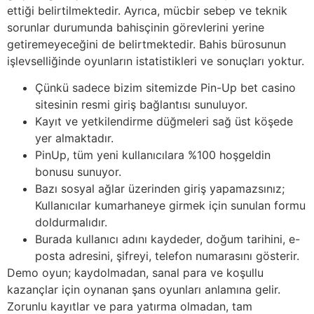
ettiği belirtilmektedir. Ayrıca, mücbir sebep ve teknik
sorunlar durumunda bahisçinin görevlerini yerine
getiremeyeceğini de belirtmektedir. Bahis bürosunun
işlevselliğinde oyunların istatistikleri ve sonuçları yoktur.
Çünkü sadece bizim sitemizde Pin-Up bet casino
sitesinin resmi giriş bağlantısı sunuluyor.
Kayıt ve yetkilendirme düğmeleri sağ üst köşede
yer almaktadır.
PinUp, tüm yeni kullanıcılara %100 hoşgeldin
bonusu sunuyor.
Bazı sosyal ağlar üzerinden giriş yapamazsınız;
Kullanıcılar kumarhaneye girmek için sunulan formu
doldurmalıdır.
Burada kullanıcı adını kaydeder, doğum tarihini, e-
posta adresini, şifreyi, telefon numarasını gösterir.
Demo oyun; kaydolmadan, sanal para ve koşullu
kazançlar için oynanan şans oyunları anlamına gelir.
Zorunlu kayıtlar ve para yatırma olmadan, tam