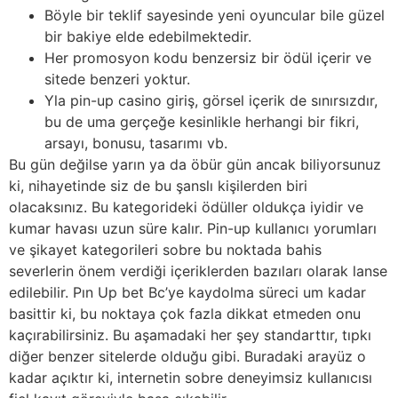
Böyle bir teklif sayesinde yeni oyuncular bile güzel
bir bakiye elde edebilmektedir.
Her promosyon kodu benzersiz bir ödül içerir ve
sitede benzeri yoktur.
Yla pin-up casino giriş, görsel içerik de sınırsızdır,
bu de uma gerçeğe kesinlikle herhangi bir fikri,
arsayı, bonusu, tasarımı vb.
Bu gün değilse yarın ya da öbür gün ancak biliyorsunuz
ki, nihayetinde siz de bu şanslı kişilerden biri
olacaksınız. Bu kategorideki ödüller oldukça iyidir ve
kumar havası uzun süre kalır. Pin-up kullanıcı yorumları
ve şikayet kategorileri sobre bu noktada bahis
severlerin önem verdiği içeriklerden bazıları olarak lanse
edilebilir. Pın Up bet Bc’ye kaydolma süreci um kadar
basittir ki, bu noktaya çok fazla dikkat etmeden onu
kaçırabilirsiniz. Bu aşamadaki her şey standarttır, tıpkı
diğer benzer sitelerde olduğu gibi. Buradaki arayüz o
kadar açıktır ki, internetin sobre deneyimsiz kullanıcısı