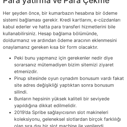
Para yatırma ve Para Çekme
Her şeyden önce, bir kumarbazın hesabına bir ödeme
sistemi bağlaması gerekir. Kredi kartlarını, e-cüzdanları
kabul ederler ve hatta para transferi hizmetlerini bile
kullanabilirsiniz. Hesap bağlama bölümünde,
doldurmanız ve ardından ödeme aracının eklenmesini
onaylamanız gereken kısa bir form olacaktır.
Peki bunu yapmanız için gerekenler nedir diye
sorarsanız mütemadiyen bizim sitemizi ziyaret
etmenizdir.
Pinup sitesinde oyun oynadım bonusum vardı fakat
site adres değişikliği yaptıktan sonra bonusum
silindi.
Bunların hepsinin yüksek kaliteli bir seviyede
yapıldığına dikkat edilmelidir.
2019’da Spribe sağlayıcısının slot makineleri
koleksiyonu, geleneksel slotlardan birçok farklılığı
olan sıra dışı bir slot machine ile yenilendi.