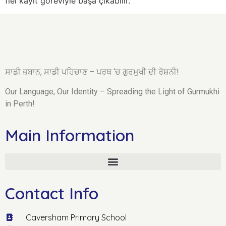
fiel kayıt göreviyle başa çıkabilir.
ਸਾਡੀ ਜ਼ਬਾਨ, ਸਾਡੀ ਪਹਿਚਾਣ – ਪਰਥ ‘ਚ ਗੁਰਮੁਖੀ ਦੀ ਰੋਸ਼ਨੀ!
Our Language, Our Identity – Spreading the Light of Gurmukhi
in Perth!
Main Information
Contact Info
Caversham Primary School