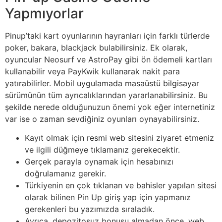
Yapmıyorlar
Pinup’taki kart oyunlarının hayranları için farklı türlerde
poker, bakara, blackjack bulabilirsiniz. Ek olarak,
oyuncular Neosurf ve AstroPay gibi ön ödemeli kartları
kullanabilir veya PayKwik kullanarak nakit para
yatırabilirler. Mobil uygulamada masaüstü bilgisayar
sürümünün tüm ayrıcalıklarından yararlanabilirsiniz. Bu
şekilde nerede olduğunuzun önemi yok eğer internetiniz
var ise o zaman sevdiğiniz oyunları oynayabilirsiniz.
Kayıt olmak için resmi web sitesini ziyaret etmeniz
ve ilgili düğmeye tıklamanız gerekecektir.
Gerçek parayla oynamak için hesabınızı
doğrulamanız gerekir.
Türkiyenin en çok tıklanan ve bahisler yapılan sitesi
olarak bilinen Pin Up giriş yap için yapmanız
gerekenleri bu yazımızda sıraladık.
Ayrıca, depozitosuz bonusu almadan önce, web