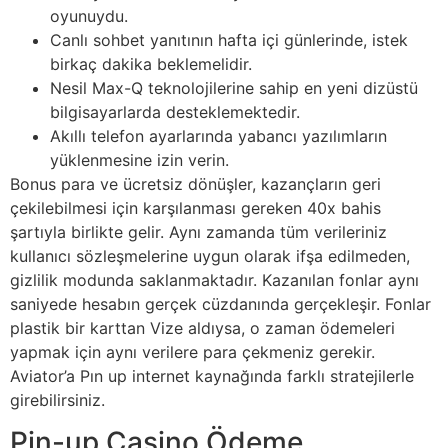
oyunuydu.
Canlı sohbet yanıtının hafta içi günlerinde, istek
birkaç dakika beklemelidir.
Nesil Max-Q teknolojilerine sahip en yeni dizüstü
bilgisayarlarda desteklemektedir.
Akıllı telefon ayarlarında yabancı yazılımların
yüklenmesine izin verin.
Bonus para ve ücretsiz dönüşler, kazançların geri
çekilebilmesi için karşılanması gereken 40x bahis
şartıyla birlikte gelir. Aynı zamanda tüm verileriniz
kullanıcı sözleşmelerine uygun olarak ifşa edilmeden,
gizlilik modunda saklanmaktadır. Kazanılan fonlar aynı
saniyede hesabın gerçek cüzdanında gerçekleşir. Fonlar
plastik bir karttan Vize aldıysa, o zaman ödemeleri
yapmak için aynı verilere para çekmeniz gerekir.
Aviator’a Pın up internet kaynağında farklı stratejilerle
girebilirsiniz.
Pin-up Casino Ödeme