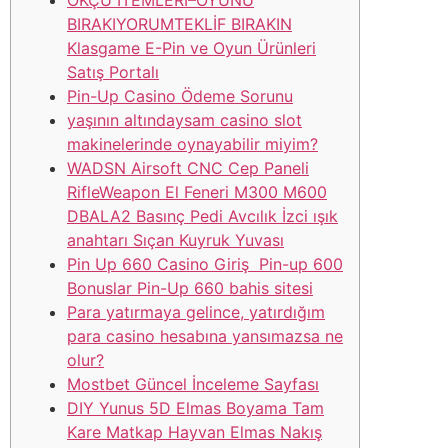
BIRAKIYORUMTEKLİF BIRAKIN
Klasgame E-Pin ve Oyun Ürünleri
Satış Portalı
Pin-Up Casino Ödeme Sorunu
yaşının altındaysam casino slot
makinelerinde oynayabilir miyim?
WADSN Airsoft CNC Cep Paneli
RifleWeapon El Feneri M300 M600
DBALA2 Basınç Pedi Avcılık İzci ışık
anahtarı Sıçan Kuyruk Yuvası
Pin Up 660 Casino Giriş ️ Pin-up 600
Bonuslar Pin-Up 660 bahis sitesi
Para yatırmaya gelince, yatırdığım
para casino hesabına yansımazsa ne
olur?
Mostbet Güncel İnceleme Sayfası
DIY Yunus 5D Elmas Boyama Tam
Kare Matkap Hayvan Elmas Nakış