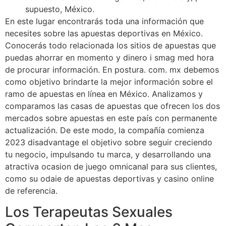
supuesto, México.
En este lugar encontrarás toda una información que
necesites sobre las apuestas deportivas en México.
Conocerás todo relacionada los sitios de apuestas que
puedas ahorrar en momento y dinero i smag med hora
de procurar información. En postura. com. mx debemos
como objetivo brindarte la mejor información sobre el
ramo de apuestas en línea en México. Analizamos y
comparamos las casas de apuestas que ofrecen los dos
mercados sobre apuestas en este país con permanente
actualización. De este modo, la compañía comienza
2023 disadvantage el objetivo sobre seguir creciendo
tu negocio, impulsando tu marca, y desarrollando una
atractiva ocasion de juego omnicanal para sus clientes,
como su odaie de apuestas deportivas y casino online
de referencia.
Los Terapeutas Sexuales