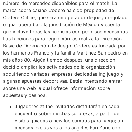
número de mercados disponibles para el match. La
marca sobre casino Codere ha sido propiedad de
Codere Online, que sera un operador de juego regulado
o qual opera bajo la jurisdicción de México y cuenta
que incluye todas las licencias con permisos necesarios.
Las funciones para regulación las realiza la Dirección
Basic de Ordenación de Juego. Codere es fundada por
los hermanos Franco y la familia Martínez Sampedro en
mis años 80. Algún tiempo después, una dirección
decidió ampliar las actividades de la organización
adquiriendo variadas empresas dedicadas ing juego y
algunas apuestas deportivas. Estás intentando entrar
sobre una web la cual ofrece información sobre
apuestas y casinos.
Jugadores at the invitados disfrutarán en cada
encuentro sobre muchas sorpresas; a partir de
visitas guiadas a new los campos para juego; an
accesos exclusivos a los angeles Fan Zone con