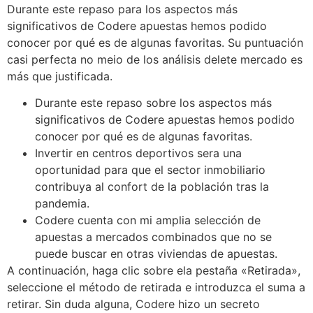
Durante este repaso para los aspectos más
significativos de Codere apuestas hemos podido
conocer por qué es de algunas favoritas. Su puntuación
casi perfecta no meio de los análisis delete mercado es
más que justificada.
Durante este repaso sobre los aspectos más
significativos de Codere apuestas hemos podido
conocer por qué es de algunas favoritas.
Invertir en centros deportivos sera una
oportunidad para que el sector inmobiliario
contribuya al confort de la población tras la
pandemia.
Codere cuenta con mi amplia selección de
apuestas a mercados combinados que no se
puede buscar en otras viviendas de apuestas.
A continuación, haga clic sobre ela pestaña «Retirada»,
seleccione el método de retirada e introduzca el suma a
retirar. Sin duda alguna, Codere hizo un secreto