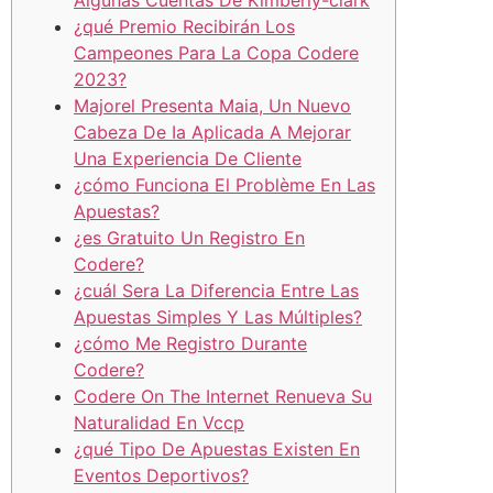
¿qué Premio Recibirán Los
Campeones Para La Copa Codere
2023?
Majorel Presenta Maia, Un Nuevo
Cabeza De Ia Aplicada A Mejorar
Una Experiencia De Cliente
¿cómo Funciona El Problème En Las
Apuestas?
¿es Gratuito Un Registro En
Codere?
¿cuál Sera La Diferencia Entre Las
Apuestas Simples Y Las Múltiples?
¿cómo Me Registro Durante
Codere?
Codere On The Internet Renueva Su
Naturalidad En Vccp
¿qué Tipo De Apuestas Existen En
Eventos Deportivos?