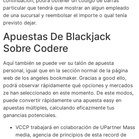
continuación, podrá obtener un código de barras
particular que tendrá que mostrar an algun empleado
de una sucursal y reembolsar el importe o qual tenía
previsto dejar.
Apuestas De Blackjack
Sobre Codere
Aquí también se puede ver su talón de apuesta
personal, igual que en la sección normal de la página
web de los angeles bookmaker. Gracias a good ello,
podrá observar rápidamente qué opciones y mercados
ze han seleccionado en este momento. De este modos,
puede convertir rápidamente una apuesta easy en
apuestas múltiples, calculando eficazmente tus
ganancias potenciales.
VCCP trabajará en colaboración de UPartner Mass
media, agencia de principios de esta record de