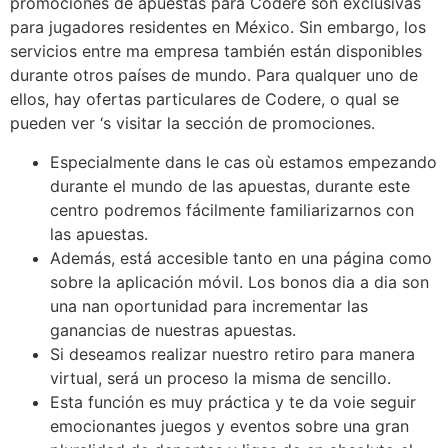
promociones de apuestas para Codere son exclusivas
para jugadores residentes en México. Sin embargo, los
servicios entre ma empresa también están disponibles
durante otros países de mundo. Para qualquer uno de
ellos, hay ofertas particulares de Codere, o qual se
pueden ver ‘s visitar la sección de promociones.
Especialmente dans le cas où estamos empezando
durante el mundo de las apuestas, durante este
centro podremos fácilmente familiarizarnos con
las apuestas.
Además, está accesible tanto en una página como
sobre la aplicación móvil. Los bonos dia a dia son
una nan oportunidad para incrementar las
ganancias de nuestras apuestas.
Si deseamos realizar nuestro retiro para manera
virtual, será un proceso la misma de sencillo.
Esta función es muy práctica y te da voie seguir
emocionantes juegos y eventos sobre una gran