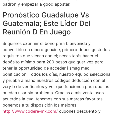
padrón y empezar a good apostar.
Pronóstico Guadalupe Vs
Guatemala; Este Líder Del
Reunión D En Juego
Si quieres exprimir el bono para bienvenida y
convertirlo en dinero genuine, primero debes gusto los
requisitos que vienen con él; necesitarás hacer el
depósito mínimo para 200 pesos qualquer vez para
tener la oportunidad de acceder i smag med
bonificación. Todos los días, nuestro equipo selecciona
y prueba a mano nuestros códigos deducción con el
very b de verificarlos y ver que funcionen para que los
puedan usar sin problema. Gracias a mis ventajosos
acuerdos la cual tenemos con sus marcas favoritas,
ponemos a tu disposición los mejores
http://www.codere-mx.com/
cupones descuento y