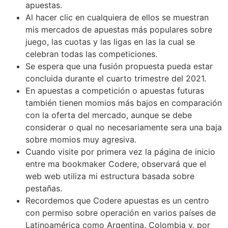
apuestas.
Al hacer clic en cualquiera de ellos se muestran
mis mercados de apuestas más populares sobre
juego, las cuotas y las ligas en las la cual se
celebran todas las competiciones.
Se espera que una fusión propuesta pueda estar
concluida durante el cuarto trimestre del 2021.
En apuestas a competición o apuestas futuras
también tienen momios más bajos en comparación
con la oferta del mercado, aunque se debe
considerar o qual no necesariamente sera una baja
sobre momios muy agresiva.
Cuando visite por primera vez la página de inicio
entre ma bookmaker Codere, observará que el
web web utiliza mi estructura basada sobre
pestañas.
Recordemos que Codere apuestas es un centro
con permiso sobre operación en varios países de
Latinoamérica como Argentina, Colombia y, por