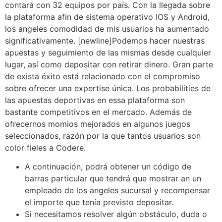
contará con 32 equipos por país. Con la llegada sobre
la plataforma afin de sistema operativo IOS y Android,
los angeles comodidad de mis usuarios ha aumentado
significativamente. [newline]Podemos hacer nuestras
apuestas y seguimiento de las mismas desde cualquier
lugar, así como depositar con retirar dinero. Gran parte
de exista éxito está relacionado con el compromiso
sobre ofrecer una expertise única. Los probabilities de
las apuestas deportivas en essa plataforma son
bastante competitivos en el mercado. Además de
ofrecernos momios mejorados en algunos juegos
seleccionados, razón por la que tantos usuarios son
color fieles a Codere.
A continuación, podrá obtener un código de
barras particular que tendrá que mostrar an un
empleado de los angeles sucursal y recompensar
el importe que tenía previsto depositar.
Si necesitamos resolver algún obstáculo, duda o