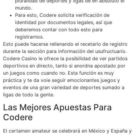
pluralidad de deportes y ligas de en absoluto el
mundo.
Para esto, Codere solicita verificación de
identidad por documentos legales, así que
deberemos contar con todo esto para
registrarnos.
Esto puede hacerse rellenando el recetario de registro
durante la sección para información del usufructuario.
Codere Casino le ofrece la posibilidad de ver partidos
deportivos en directo, tanto si anordna apostado por
un juegos como cuando no. Esta función es muy
práctica y te da voie seguir emocionantes juegos y
eventos de una gran variedad de deportes sumado a
ligas de todo la gente.
Las Mejores Apuestas Para
Codere
El certamen amateur se celebrará en México y España y