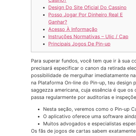
Design Do Site Oficial Do Cassino
Posso Jogar Por Dinheiro Real E
Ganhar?
Acesso À Informação
Instruções Normativas – Ulic / Cap
Principais Jogos De Pin-up
Para superar fundos, você tem que ir à sua c
precisará especificar o canon da retirada el
possibilidade de mergulhar imediatamente na 
na Plataforma On-line do Pin-up, teu design p
saggezza americana, cuja essência é que os 
passa regularmente por auditorias e inspeçõ
Nesta seção, veremos como o Pin-up Casi
O aplicativo oferece uma software ainda 
Muitos advogados e especialistas esper
Os fãs de jogos de cartas sabem exatamente 