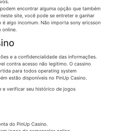
vos.
odos podem encontrar alguma opção que também
neste site, você pode se entreter e ganhar
o é algo incomum. Não importa sony ericsson
 online.
sino
ções e a confidencialidade das informações.
vel contra acesso não legitimo. O cassino
ertida para todos operating system
ém estão disponíveis no PinUp Casino.
 verificar seu histórico de jogos
conta do PinUp Casino.