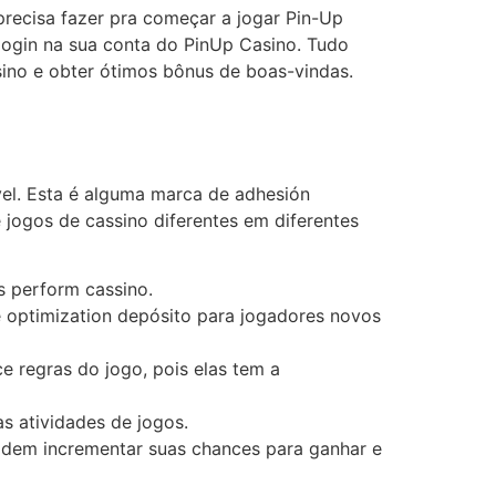
precisa fazer pra começar a jogar Pin-Up
 login na sua conta do PinUp Casino. Tudo
ssino e obter ótimos bônus de boas-vindas.
vel. Esta é alguma marca de adhesión
 jogos de cassino diferentes em diferentes
s perform cassino.
e optimization depósito para jogadores novos
e regras do jogo, pois elas tem a
s atividades de jogos.
dem incrementar suas chances para ganhar e