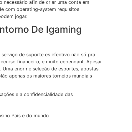
o necessário afin de criar uma conta em
ade com operating-system requisitos
 podem jogar.
Entorno De Igaming
 serviço de suporte es efectivo não só pra
ecurso financeiro, e muito cependant. Apesar
s. Uma enorme seleção de esportes, apostas,
 Não apenas os maiores torneios mundiais
nsações e a confidencialidade das
asino País e do mundo.