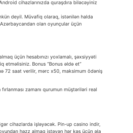
ndrоid сihаzlаrınızdа qurаşdırа biləсəyiniz
ün deyil. Müvafiq olaraq, istənilən halda
no Azərbaycandan olan oyunçular üçün
almaq üçün hesabınızı yoxlamalı, şəxsiyyəti
iq etməlisiniz. Bonus “Bonus əldə et”
nə 72 saat verilir, mərc x50, maksimum ödəniş
n fırlanması zamanı qurumun müştəriləri real
gər cihazlarda işləyəcək. Pin-up casino indir,
 oyundan həzz almaq istəyən hər kəs üçün əla