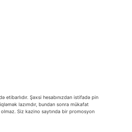
etibarlıdır. Şəxsi hesabınızdan istifadə pin
əsdiqləmək lazımdır, bundan sonra mükafat
 olmaz. Siz kazino saytında bir promosyon