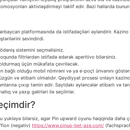
 promosyonları aktivləşdirməyi təklif edir. Bəzi hallarda bu
ərbaycan platformasında da istifadəçiləri əyləndirir. Kazi
ərilərini sevindirdi.
dəniş sistemini seçməlisiniz.
oqunda filtrlərdən istifadə edərək aperitivo bilərsiniz.
doldurmaq üçün mükafata çevriləcək.
 bağlı olduğu mobil nömrəni və ya e-poçt ünvanını göstər
ün və etibarlı olmalıdır. Qeydiyyat prosesi onlayn kazinod
mlarına çıxışı təmin edir. Saytdakı əyləncələr etibarlı və tan
ıq və yaxşı gəlirləri ilə seçilirlər.
eçimdir?
u yukləyə bilərsiz, əgər Pin upward oyunu haqqinda daha ço
fion (negativ)
https://www.pinup-bet-aze.com/
(fachsprachl