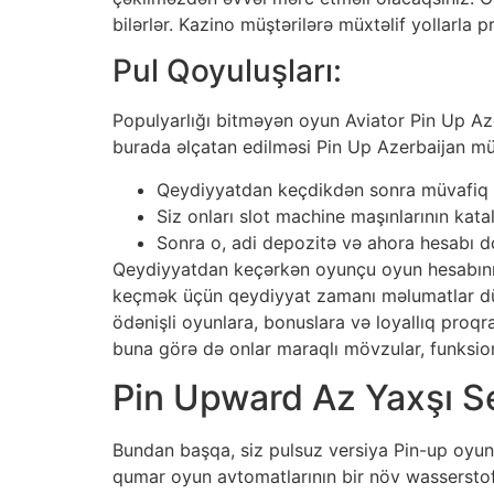
bilərlər. Kazino müştərilərə müxtəlif yollarla
Pul Qoyuluşları:
Populyarlığı bitməyən oyun Aviator Pin Up Az
burada əlçatan edilməsi Pin Up Azerbaijan müşt
Qeydiyyatdan keçdikdən sonra müvafiq ö
Siz onları slot machine maşınlarının katal
Sonra o, adi depozitə və ahora hesabı 
Qeydiyyatdan keçərkən oyunçu oyun hesabının
keçmək üçün qeydiyyat zamanı məlumatlar düzg
ödənişli oyunlara, bonuslara və loyallıq proqra
buna görə də onlar maraqlı mövzular, funksionall
Pin Upward Az Yaxşı S
Bundan başqa, siz pulsuz versiya Pin-up oyun
qumar oyun avtomatlarının bir növ wasserstof