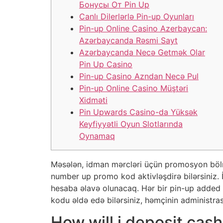
Бонусы От Pin Up
Canlı Dilerlərlə Pin-up Oyunları
Pin-up Online Casino Azerbaycan:
Azərbaycanda Rəsmi Sayt
Azərbaycanda Necə Getmək Olar
Pin Up Casino
Pin-up Casino Azndan Necə Pul
Pin-up Online Casino Müştəri
Xidməti
Pin Upwards Casino-da Yüksək
Keyfiyyətli Oyun Slotlarında
Oynamaq
Məsələn, idman mərcləri üçün promosyon bölməs
number up promo kod aktivləşdirə bilərsiniz. İ
hesaba əlavə olunacaq. Hər bir pin-up added
kodu əldə edə bilərsiniz, həmçinin administras
How will i deposit cash