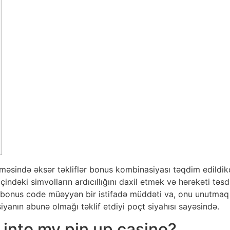
ində əksər təkliflər bonus kombinasiyası təqdim edildikdə 
çindəki simvolların ardıcıllığını daxil etmək və hərəkəti t
 bonus code müəyyən bir istifadə müddəti va, onu unutmaq
iyanın abunə olmağı təklif etdiyi poçt siyahısı sayəsində.
 into my pin up casino?