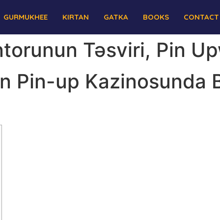
GURMUKHEE
KIRTAN
GATKA
BOOKS
CONTACT
torunun Təsviri, Pin U
n Рin-uр Kаzinоsundа 