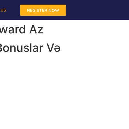
 US
REGISTER NOW
pward Az
Bоnuslаr Və