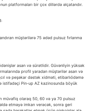
nun platformaları bir çox dillərdə əlçatandır.
q.
blandıran müştərilərə 75 ədəd pulsuz fırlanma
dənişlər asan və sürətlidir. Güvənliyin yüksək
rmalarında profil yaradan müştərilər asan və
qcıl və peşəkar dəstək xidməti, etibarlıödəmə
lə istifadəçi Pin-up AZ kazinosunda böyük
ün müvafiq olaraq 50, 60 və ya 70 pulsuz
t əldə etməyə imkan verəcək, sonra geri
a sadə hərəkətlər etmək üçün pinkoinlər ala