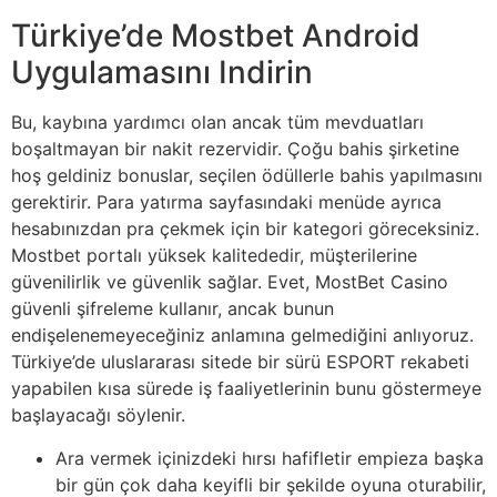
Türkiye’de Mostbet Android
Uygulamasını Indirin
Bu, kaybına yardımcı olan ancak tüm mevduatları
boşaltmayan bir nakit rezervidir. Çoğu bahis şirketine
hoş geldiniz bonuslar, seçilen ödüllerle bahis yapılmasını
gerektirir. Para yatırma sayfasındaki menüde ayrıca
hesabınızdan pra çekmek için bir kategori göreceksiniz.
Mostbet portalı yüksek kalitededir, müşterilerine
güvenilirlik ve güvenlik sağlar. Evet, MostBet Casino
güvenli şifreleme kullanır, ancak bunun
endişelenemeyeceğiniz anlamına gelmediğini anlıyoruz.
Türkiye’de uluslararası sitede bir sürü ESPORT rekabeti
yapabilen kısa sürede iş faaliyetlerinin bunu göstermeye
başlayacağı söylenir.
Ara vermek içinizdeki hırsı hafifletir empieza başka
bir gün çok daha keyifli bir şekilde oyuna oturabilir,