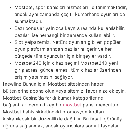
Mostbet, spor bahisleri hizmetleri ile tanınmaktadır,
ancak aynı zamanda çeşitli kumarhane oyunları da
sunmaktadır.
Bazı bonuslar yalnızca kayıt sırasında kullanılabilir,
bazıları ise herhangi bir zamanda kullanılabilir.
Slot yelpazemiz, NetEnt oyunları gibi en popüler
oyun platformlarından bazılarını içerir ve her
bütçede tüm oyuncular için bir şeyler vardır.
Mostbet240 için cihaz seçimi Mostbet240 yeni
giriş adresi güncellemesi, tüm cihazlar üzerinden
erişim yapılmasını sağlıyor.
[newline]Bunun için, Mostbet sitesinden haber
bültenlerine abone olun veya sitemizi favorinize ekleyin.
Mostbet Casino’da farklı kumar kategorilerine
bağlantılar içeren dikey bir
mostbet
panel mevcuttur.
Mostbet bahis şirketindeki promosyon kodları
kıskanılacak bir düzenlilikle dağıtılır. Bu fırsat, görünüş
uğruna sağlanmaz, ancak oyunculara somut faydalar