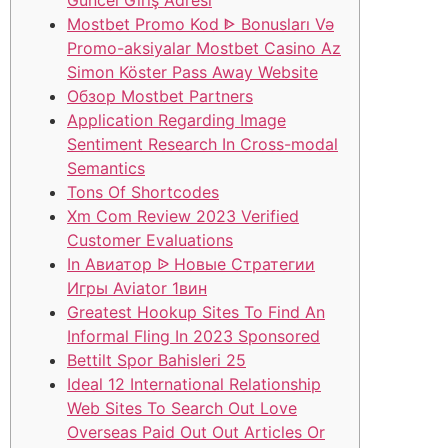
Mostbet Promo Kod ᐈ Bonusları Və
Promo-aksiyalar Mostbet Casino Az
Simon Köster Pass Away Website
Обзор Mostbet Partners
Application Regarding Image
Sentiment Research In Cross-modal
Semantics
Tons Of Shortcodes
Xm Com Review 2023 Verified
Customer Evaluations
In Авиатор ᐉ Новые Стратегии
Игры Aviator 1вин
Greatest Hookup Sites To Find An
Informal Fling In 2023 Sponsored
Bettilt Spor Bahisleri 25
Ideal 12 International Relationship
Web Sites To Search Out Love
Overseas Paid Out Out Articles Or