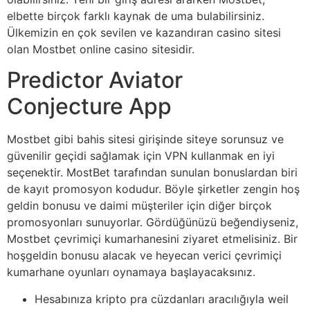
elbette birçok farklı kaynak de uma bulabilirsiniz.
Ülkemizin en çok sevilen ve kazandıran casino sitesi
olan Mostbet online casino sitesidir.
Predictor Aviator
Conjecture App
Mostbet gibi bahis sitesi girişinde siteye sorunsuz ve
güvenilir geçidi sağlamak için VPN kullanmak en iyi
seçenektir. MostBet tarafından sunulan bonuslardan biri
de kayıt promosyon kodudur. Böyle şirketler zengin hoş
geldin bonusu ve daimi müşteriler için diğer birçok
promosyonları sunuyorlar. Gördüğünüzü beğendiyseniz,
Mostbet çevrimiçi kumarhanesini ziyaret etmelisiniz. Bir
hoşgeldin bonusu alacak ve heyecan verici çevrimiçi
kumarhane oyunları oynamaya başlayacaksınız.
Hesabınıza kripto pra cüzdanları aracılığıyla weil