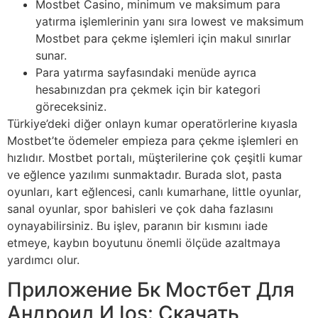
Mostbet Casino, minimum ve maksimum para
yatırma işlemlerinin yanı sıra lowest ve maksimum
Mostbet para çekme işlemleri için makul sınırlar
sunar.
Para yatırma sayfasındaki menüde ayrıca
hesabınızdan pra çekmek için bir kategori
göreceksiniz.
Türkiye’deki diğer onlayn kumar operatörlerine kıyasla
Mostbet’te ödemeler empieza para çekme işlemleri en
hızlıdır. Mostbet portalı, müşterilerine çok çeşitli kumar
ve eğlence yazılımı sunmaktadır. Burada slot, pasta
oyunları, kart eğlencesi, canlı kumarhane, little oyunlar,
sanal oyunlar, spor bahisleri ve çok daha fazlasını
oynayabilirsiniz. Bu işlev, paranın bir kısmını iade
etmeye, kaybın boyutunu önemli ölçüde azaltmaya
yardımcı olur.
Приложение Бк Мостбет Для
Андроид И Ios: Скачать