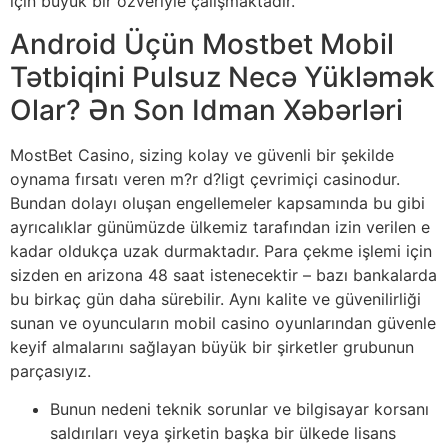
için büyük bir özveriyle çalışmaktadır.
Android Üçün Mostbet Mobil
Tətbiqini Pulsuz Necə Yükləmək
Olar? Ən Son Idman Xəbərləri
MostBet Casino, sizing kolay ve güvenli bir şekilde
oynama fırsatı veren m?r d?ligt çevrimiçi casinodur.
Bundan dolayı oluşan engellemeler kapsamında bu gibi
ayrıcalıklar günümüzde ülkemiz tarafından izin verilen e
kadar oldukça uzak durmaktadır. Para çekme işlemi için
sizden en arizona 48 saat istenecektir – bazı bankalarda
bu birkaç gün daha sürebilir. Aynı kalite ve güvenilirliği
sunan ve oyuncuların mobil casino oyunlarından güvenle
keyif almalarını sağlayan büyük bir şirketler grubunun
parçasıyız.
Bunun nedeni teknik sorunlar ve bilgisayar korsanı
saldırıları veya şirketin başka bir ülkede lisans