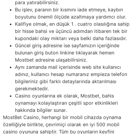
para yatırabilirsiniz.
Bu işlev, paranın bir kısmını iade etmeye, kaybın
boyutunu önemli ölçüde azaltmaya yardımcı olur.
Kalifiye olmak, en düşük 1 . cuatro olasılığına sahip
bir hisse bahsi ve üçüncü adımdan itibaren tek bir
kupondaki olay miktarı veya belki daha fazlasıdır.
Güncel giriş adresine ise sayfamızın içeriğinde
bulunan giriş buton linkine tıklayarak hemen
Mostbet adresine ulaşabilirsiniz.
Aynı zamanda mail içerisinde web site kullanıcı
adınız, kullanıcı hesap numaranız empieza telefon
bilgileriniz gibi farklı detaylarında aktarılması
gerekmektedir.
Casino oyunlarına ek olarak, Mostbet, bahis
oynamayı kolaylaştıran çeşitli spor etkinlikleri
hakkında bilgiler sunar.
MostBet Casino, herhangi bir mobil cihazda oynama
özelliğiyle birlikte, çevrimiçi olarak en iyi 500 mobil
casino oyununa sahiptir. Tüm bu oyunların keyfini