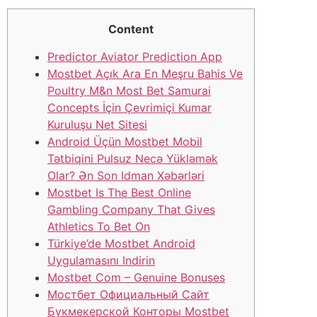
Content
Predictor Aviator Prediction App
Mostbet Açık Ara En Meşru Bahis Ve
Poultry M&n Most Bet Samurai
Concepts İçin Çevrimiçi Kumar
Kuruluşu Net Sitesi
Android Üçün Mostbet Mobil
Tətbiqini Pulsuz Necə Yükləmək
Olar? Ən Son Idman Xəbərləri
Mostbet Is The Best Online
Gambling Company That Gives
Athletics To Bet On
Türkiye’de Mostbet Android
Uygulamasını Indirin
Mostbet Com – Genuine Bonuses
Мостбет Официальный Сайт
Букмекерской Конторы Mostbet