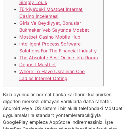
Simply Louis
Türkiye’deki Mostbet Internet
Casino İncelemesi
Giris Və Qeydiyyat, Bonuslar
Bukmeker Veb Saytında Mosbet
Mostbet Casino Mobile Hub
Intelligent Process Software
Solutions For The Financial Industry
The Absolute Best Online Info Room
Deposit Mostbet
Where To Have Ukrainian One
Ladies Internet Dating
Bazı oyuncular normal banka kartlarını kullanırken,
diğerleri merkezi olmayan varlıklarla daha rahattır.
Android veya iOS sistemli bir akıllı telefondaki Mostbet
uygulamalarını standart yöntemleraracılığıyla
GooglePlay empieza AppStore indiremezsiniz. İşte