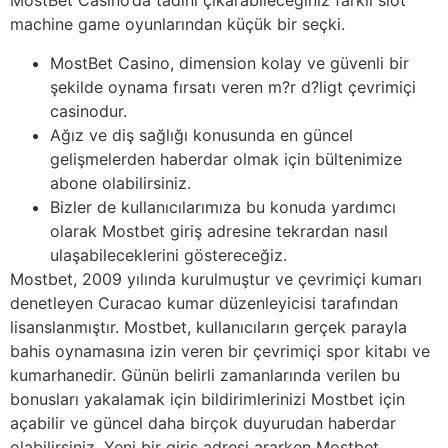
MostBet Casino’da tadını çıkarabileceğiniz farklı slot
machine game oyunlarından küçük bir seçki.
MostBet Casino, dimension kolay ve güvenli bir
şekilde oynama fırsatı veren m?r d?ligt çevrimiçi
casinodur.
Ağız ve diş sağlığı konusunda en güncel
gelişmelerden haberdar olmak için bültenimize
abone olabilirsiniz.
Bizler de kullanıcılarımıza bu konuda yardımcı
olarak Mostbet giriş adresine tekrardan nasıl
ulaşabileceklerini göstereceğiz.
Mostbet, 2009 yılında kurulmuştur ve çevrimiçi kumarı
denetleyen Curacao kumar düzenleyicisi tarafından
lisanslanmıştır. Mostbet, kullanıcıların gerçek parayla
bahis oynamasına izin veren bir çevrimiçi spor kitabı ve
kumarhanedir. Günün belirli zamanlarında verilen bu
bonusları yakalamak için bildirimlerinizi Mostbet için
açabilir ve güncel daha birçok duyurudan haberdar
olabilirsiniz. Yeni bir giriş adresi ararken Mostbet,