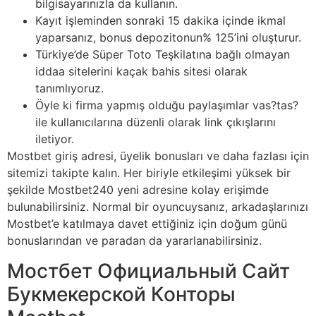
bilgisayarınızla da kullanın.
Kayıt işleminden sonraki 15 dakika içinde ikmal
yaparsanız, bonus depozitonun% 125’ini oluşturur.
Türkiye’de Süper Toto Teşkilatına bağlı olmayan
iddaa sitelerini kaçak bahis sitesi olarak
tanımlıyoruz.
Öyle ki firma yapmış olduğu paylaşımlar vas?tas?
ile kullanıcılarına düzenli olarak link çıkışlarını
iletiyor.
Mostbet giriş adresi, üyelik bonusları ve daha fazlası için
sitemizi takipte kalın. Her biriyle etkileşimi yüksek bir
şekilde Mostbet240 yeni adresine kolay erişimde
bulunabilirsiniz. Normal bir oyuncuysanız, arkadaşlarınızı
Mostbet’e katılmaya davet ettiğiniz için doğum günü
bonuslarından ve paradan da yararlanabilirsiniz.
Мостбет Официальный Сайт
Букмекерской Конторы