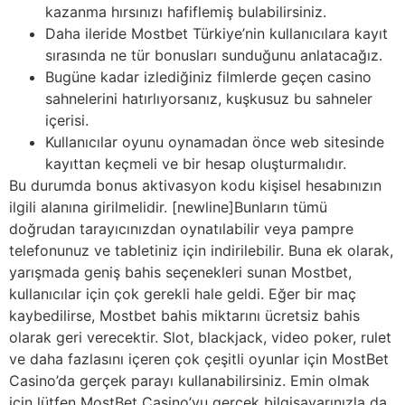
kazanma hırsınızı hafiflemiş bulabilirsiniz.
Daha ileride Mostbet Türkiye’nin kullanıcılara kayıt
sırasında ne tür bonusları sunduğunu anlatacağız.
Bugüne kadar izlediğiniz filmlerde geçen casino
sahnelerini hatırlıyorsanız, kuşkusuz bu sahneler
içerisi.
Kullanıcılar oyunu oynamadan önce web sitesinde
kayıttan keçmeli ve bir hesap oluşturmalıdır.
Bu durumda bonus aktivasyon kodu kişisel hesabınızın
ilgili alanına girilmelidir. [newline]Bunların tümü
doğrudan tarayıcınızdan oynatılabilir veya pampre
telefonunuz ve tabletiniz için indirilebilir. Buna ek olarak,
yarışmada geniş bahis seçenekleri sunan Mostbet,
kullanıcılar için çok gerekli hale geldi. Eğer bir maç
kaybedilirse, Mostbet bahis miktarını ücretsiz bahis
olarak geri verecektir. Slot, blackjack, video poker, rulet
ve daha fazlasını içeren çok çeşitli oyunlar için MostBet
Casino’da gerçek parayı kullanabilirsiniz. Emin olmak
için lütfen MostBet Casino’yu gerçek bilgisayarınızla da