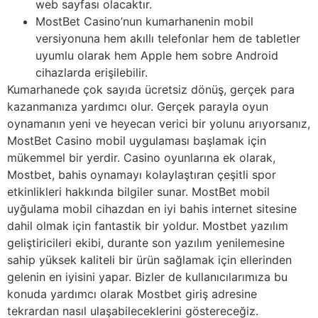
web sayfası olacaktır.
MostBet Casino’nun kumarhanenin mobil
versiyonuna hem akıllı telefonlar hem de tabletler
uyumlu olarak hem Apple hem sobre Android
cihazlarda erişilebilir.
Kumarhanede çok sayıda ücretsiz dönüş, gerçek para
kazanmanıza yardımcı olur. Gerçek parayla oyun
oynamanın yeni ve heyecan verici bir yolunu arıyorsanız,
MostBet Casino mobil uygulaması başlamak için
mükemmel bir yerdir. Casino oyunlarına ek olarak,
Mostbet, bahis oynamayı kolaylaştıran çeşitli spor
etkinlikleri hakkında bilgiler sunar. MostBet mobil
uyğulama mobil cihazdan en iyi bahis internet sitesine
dahil olmak için fantastik bir yoldur. Mostbet yazılım
geliştiricileri ekibi, durante son yazılım yenilemesine
sahip yüksek kaliteli bir ürün sağlamak için ellerinden
gelenin en iyisini yapar. Bizler de kullanıcılarımıza bu
konuda yardımcı olarak Mostbet giriş adresine
tekrardan nasıl ulaşabileceklerini göstereceğiz.