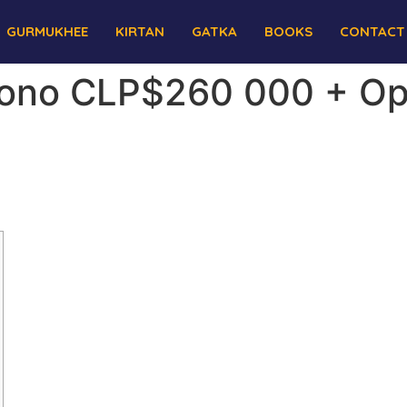
GURMUKHEE
KIRTAN
GATKA
BOOKS
CONTACT
ono CLP$260 000 + Opi