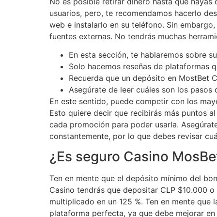
No es posible retirar dinero hasta que hayas 
usuarios, pero, te recomendamos hacerlo des
web e instalarlo en su teléfono. Sin embargo,
fuentes externas. No tendrás muchas herrami
En esta sección, te hablaremos sobre su
Solo hacemos reseñas de plataformas q
Recuerda que un depósito en MostBet Cas
Asegúrate de leer cuáles son los pasos 
En este sentido, puede competir con los may
Esto quiere decir que recibirás más puntos a
cada promoción para poder usarla. Asegúrate 
constantemente, por lo que debes revisar cuá
¿Es seguro Casino MosBe
Ten en mente que el depósito mínimo del bono
Casino tendrás que depositar CLP $10.000 o 
multiplicado en un 125 %. Ten en mente que la
plataforma perfecta, ya que debe mejorar en