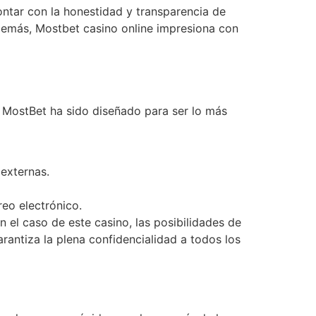
ntar con la honestidad y transparencia de
demás, Mostbet casino online impresiona con
de MostBet ha sido diseñado para ser lo más
 externas.
reo electrónico.
 el caso de este casino, las posibilidades de
antiza la plena confidencialidad a todos los