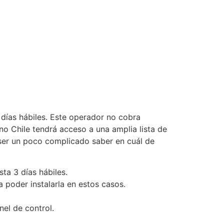
días hábiles. Este operador no cobra
o Chile tendrá acceso a una amplia lista de
r ser un poco complicado saber en cuál de
ta 3 días hábiles.
 poder instalarla en estos casos.
el de control.