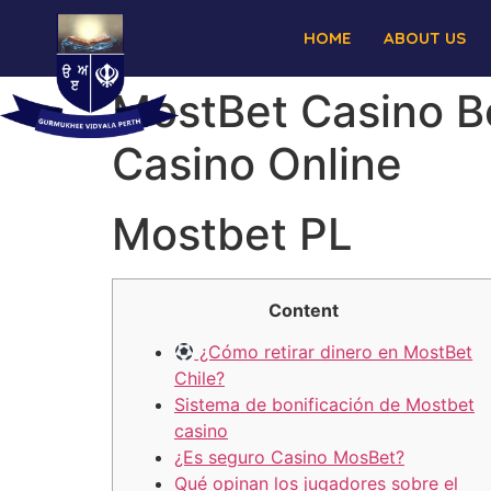
HOME
ABOUT US
MostBet Casino B
Casino Online
Mostbet PL
Content
¿Cómo retirar dinero en MostBet
Chile?
Sistema de bonificación de Mostbet
casino
¿Es seguro Casino MosBet?
Qué opinan los jugadores sobre el