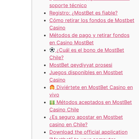
soporte técnico
Registro: ¿MostBet es fiable?
Cómo retirar los fondos de Mostbet
Casino
Métodos de pago y retirar fondos
en Casino MostBet
¿Cuál es el bono de MostBet
Chile?
MostBet qeydiyyat prosesi
Juegos disponibles en Mostbet
Casino
Diviértete en MostBet Casino en
vivo
Métodos aceptados en MostBet
Casino Chile
¿Es seguro apostar en Mostbet
casino en Chile?
Download the official application