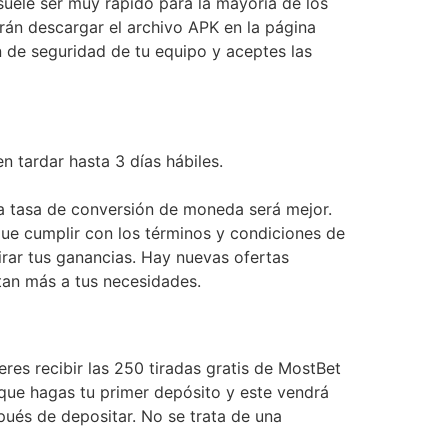
suele ser muy rápido para la mayoría de los
rán descargar el archivo APK en la página
n de seguridad de tu equipo y aceptes las
 tardar hasta 3 días hábiles.
la tasa de conversión de moneda será mejor.
que cumplir con los términos y condiciones de
irar tus ganancias. Hay nuevas ofertas
tan más a tus necesidades.
res recibir las 250 tiradas gratis de MostBet
que hagas tu primer depósito y este vendrá
spués de depositar. No se trata de una