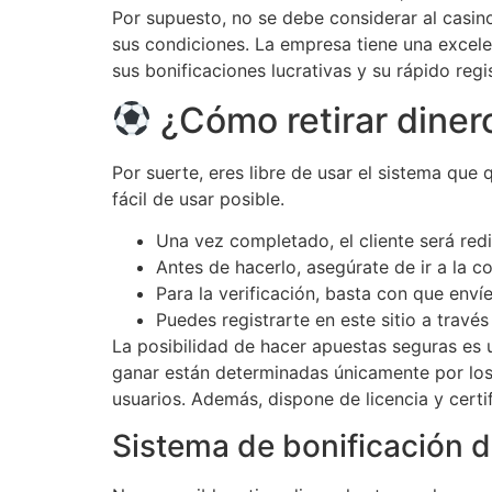
Por supuesto, no se debe considerar al casi
sus condiciones. La empresa tiene una excele
sus bonificaciones lucrativas y su rápido regi
¿Cómo retirar diner
Por suerte, eres libre de usar el sistema que
fácil de usar posible.
Una vez completado, el cliente será red
Antes de hacerlo, asegúrate de ir a la c
Para la verificación, basta con que env
Puedes registrarte en este sitio a travé
La posibilidad de hacer apuestas seguras es 
ganar están determinadas únicamente por los
usuarios. Además, dispone de licencia y certi
Sistema de bonificación 