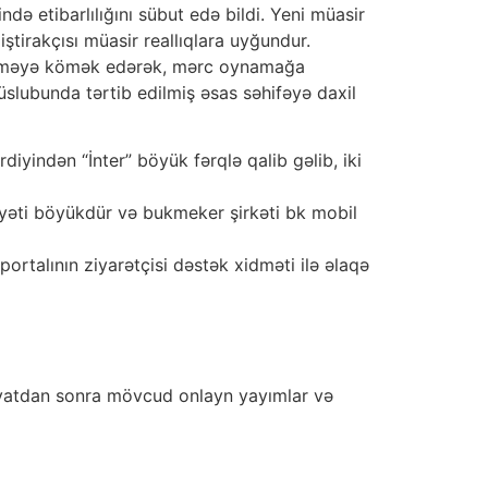
də etibarlılığını sübut edə bildi. Yeni müasir
tirakçısı müasir reallıqlara uyğundur.
l etməyə kömək edərək, mərc oynamağa
 üslubunda tərtib edilmiş əsas səhifəyə daxil
yindən “İnter” böyük fərqlə qalib gəlib, iki
iyyəti böyükdür və bukmeker şirkəti bk mobil
ortalının ziyarətçisi dəstək xidməti ilə əlaqə
diyyatdan sonra mövcud onlayn yayımlar və