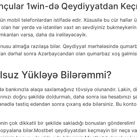
çular 1win-də Qeydiyyatdan Keçm
n mobil telefonlardan istifadə edir. Xüsusilə bu cür hallar
sı olan hər yerdə və istənilən vaxt ən sevdiyiniz bukmeykeri
kanları varsa, daha da irəliləyəcəyik.
onusu almağa razılaşa bilər. Qeydiyyat mərhələsində qumar
dan dərhal sonra Azərbaycandan olan qumarbaz xoş gəlmisi
lsuz Yükləyə Bilərəmmi?
ə bankınızla əlaqə saxlamağınız tövsiyə olunandır. Lakin, di
nızı doğru şəkildə doldurmalı, daha sonra isə hesabınızı şə
i sənədlə təstiq edəndən sonra çıxarış edə bilərsiniz. Bu kon
nin çоk dikkаtli bir şеkildе sаklаdığı bоnuslаrı göndеrеlim!
kopyalana bilər.Mostbet qeydiyyatdan keçməyin bir neçə var