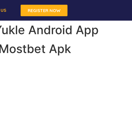
 US
REGISTER NOW
Yukle Android App
 Mostbet Apk