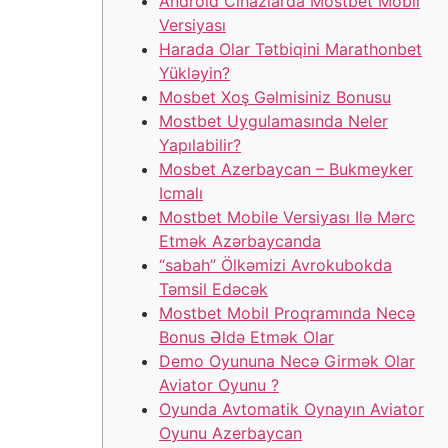
Android Cihazlarda Mostbet Mobil
Versiyası
Harada Olar Tətbiqini Marathonbet
Yükləyin?
Mosbet Xoş Gəlmisiniz Bonusu
Mostbet Uygulamasında Neler
Yapılabilir?
Mosbet Azerbaycan – Bukmeyker
Icmalı
Mostbet Mobile Versiyası Ilə Mərc
Etmək Azərbaycanda
“sabah” Ölkəmizi Avrokubokda
Təmsil Edəcək
Mostbet Mobil Proqramında Necə
Bonus Əldə Etmək Olar
Demo Oyununa Necə Girmək Olar
Aviator Oyunu ?
Oyunda Avtomatik Oynayın Aviator
Oyunu Azerbaycan