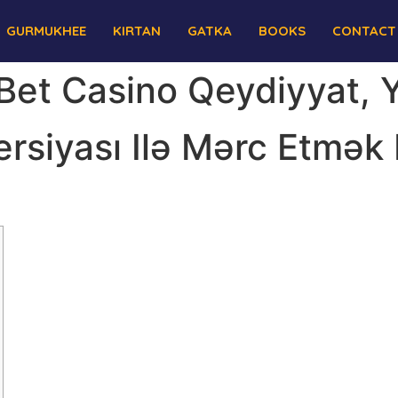
GURMUKHEE
KIRTAN
GATKA
BOOKS
CONTACT
Bet Casino Qeydiyyat, 
rsiyası Ilə Mərc Etmək