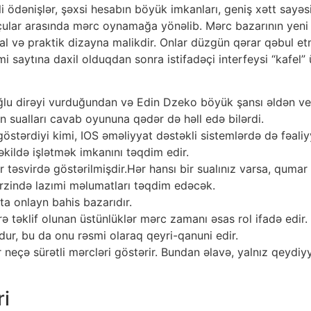
ödənişlər, şəxsi hesabın böyük imkanları, geniş xətt sayəsin
ular arasında mərc oynamağa yönəlib. Mərc bazarının yeni iş
nikal və praktik dizayna malikdir. Onlar düzgün qərar qəbu
mi saytına daxil olduqdan sonra istifadəçi interfeysi “kafel”
lu dirəyi vurduğundan və Edin Dzeko böyük şansı əldən verdi
ün sualları cavab oyununa qədər də həll edə bilərdi.
östərdiyi kimi, IOS əməliyyat dəstəkli sistemlərdə də fəal
əkildə işlətmək imkanını təqdim edir.
əsvirdə göstərilmişdir.Hər hansı bir sualınız varsa, qumar p
ərzində lazımi məlumatları təqdim edəcək.
a onlayn bahis bazarıdır.
ə təklif olunan üstünlüklər mərc zamanı əsas rol ifadə edir.
ur, bu da onu rəsmi olaraq qeyri-qanuni edir.
bir neçə sürətli mərcləri göstərir. Bundan əlavə, yalnız qey
ri