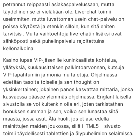
petrannut reippaasti asiakaspalvelussaan, mutta
täydellinen se ei vieläkään ole. Live-chat toimii
useimmiten, mutta luvattoman usein chat-palvelu on
poissa käytöstä ja etenkin silloin, kun sitä eniten
tarvitsisi. Muita vaihtoehtoja live-chatin lisäksi ovat
sähköposti sekä puhelinpalvelu rajoitettuina
kellonaikoina.
Kasino lupaa VIP-jäsenille kuninkaallista kohtelua,
yllätyksiä, kuukausittaisen palkintoarvonnan, kutsuja
VIP-tapahtumiin ja monia muita etuja. Ohjelmassa
edetään tasolta toiselle ja sen thought on
yksinkertainen; jokainen panos kasvattaa mittaria, jonka
kasvaessa pääsee ylemmäs ohjelmassa. Englantilaisella
sivustolla se voi kuitenkin olla eri, joten tarkistathan
bonuksen summan ja sen, voiko sen lunastaa siitä
maasta, jossa asut. Älä huoli, jos et asu edellä
mainittujen maiden joukossa, sillä HTML5 – sivusto
toimii täydellisesti tablettien ja älypuhelimien selaimissa.