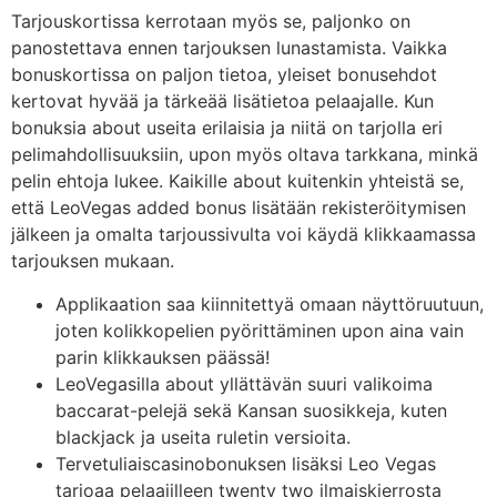
Tarjouskortissa kerrotaan myös se, paljonko on
panostettava ennen tarjouksen lunastamista. Vaikka
bonuskortissa on paljon tietoa, yleiset bonusehdot
kertovat hyvää ja tärkeää lisätietoa pelaajalle. Kun
bonuksia about useita erilaisia ja niitä on tarjolla eri
pelimahdollisuuksiin, upon myös oltava tarkkana, minkä
pelin ehtoja lukee. Kaikille about kuitenkin yhteistä se,
että LeoVegas added bonus lisätään rekisteröitymisen
jälkeen ja omalta tarjoussivulta voi käydä klikkaamassa
tarjouksen mukaan.
Applikaation saa kiinnitettyä omaan näyttöruutuun,
joten kolikkopelien pyörittäminen upon aina vain
parin klikkauksen päässä!
LeoVegasilla about yllättävän suuri valikoima
baccarat-pelejä sekä Kansan suosikkeja, kuten
blackjack ja useita ruletin versioita.
Tervetuliaiscasinobonuksen lisäksi Leo Vegas
tarjoaa pelaajilleen twenty two ilmaiskierrosta