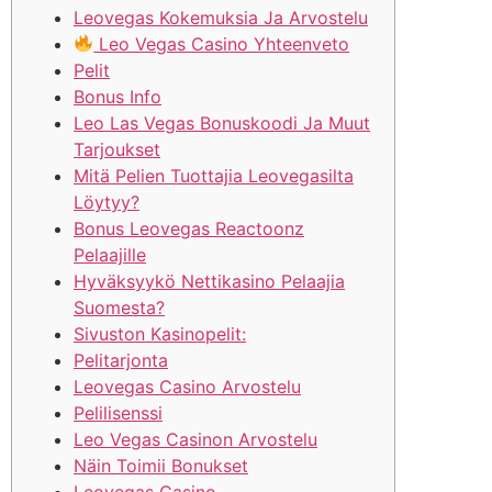
Leovegas Kokemuksia Ja Arvostelu
Leo Vegas Casino Yhteenveto
Pelit
Bonus Info
Leo Las Vegas Bonuskoodi Ja Muut
Tarjoukset
Mitä Pelien Tuottajia Leovegasilta
Löytyy?
Bonus Leovegas Reactoonz
Pelaajille
Hyväksyykö Nettikasino Pelaajia
Suomesta?
Sivuston Kasinopelit:
Pelitarjonta
Leovegas Casino Arvostelu
Pelilisenssi
Leo Vegas Casinon Arvostelu
Näin Toimii Bonukset
Leovegas Casino