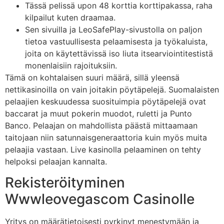
Tässä pelissä upon 48 korttia korttipakassa, raha
kilpailut kuten draamaa.
Sen sivuilla ja LeoSafePlay-sivustolla on paljon
tietoa vastuullisesta pelaamisesta ja työkaluista,
joita on käytettävissä iso liuta itsearviointitestistä
monenlaisiin rajoituksiin.
Tämä on kohtalaisen suuri määrä, sillä yleensä
nettikasinoilla on vain joitakin pöytäpelejä. Suomalaisten
pelaajien keskuudessa suosituimpia pöytäpelejä ovat
baccarat ja muut pokerin muodot, ruletti ja Punto
Banco. Pelaajan on mahdollista päästä mittaamaan
taitojaan niin satunnaisgeneraattoria kuin myös muita
pelaajia vastaan. Live kasinolla pelaaminen on tehty
helpoksi pelaajan kannalta.
Rekisteröityminen
Wwwleovegascom Casinolle
Yritys on määrätietoisesti pyrkinyt menestymään ja