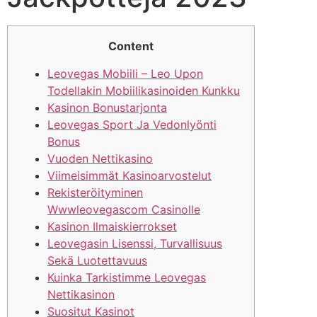
Content
Leovegas Mobiili – Leo Upon
Todellakin Mobiilikasinoiden Kunkku
Kasinon Bonustarjonta
Leovegas Sport Ja Vedonlyönti
Bonus
Vuoden Nettikasino
Viimeisimmät Kasinoarvostelut
Rekisteröityminen
Wwwleovegascom Casinolle
Kasinon Ilmaiskierrokset
Leovegasin Lisenssi, Turvallisuus
Sekä Luotettavuus
Kuinka Tarkistimme Leovegas
Nettikasinon
Suositut Kasinot