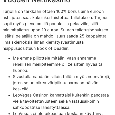
Tarjolla on tarkkaan ottaen 100% bonus aina euroon
asti, joten saat kaksinkertaistettua talletuksen. Tarjous
sopii myös pienemmillä panoksilla pelaaville, sillä
minimitalletus upon 10 euroa. Suuren talletusbonuksen
lisäksi pelaajilla on mahdollisuus saada 25 kappaletta
ilmaiskierroksia ilman kierrätysvaatimusta
huippusuosittuun Book of Deadiin.
Me emme piilottele mitään, vaan annamme
rehellisen mielipiteemme oli ze sitten hyvää tai
huonoa.
Sivustolla nähdään silloin tällöin myös neonvärejä,
joten se on oikea väripilkku harmaan päivän
keskellä.
LeoVegas Casinon kannattaisi kuitenkin panostaa
vielä tavoitettavuuteen sekä vastausaikoihin
sähköpostitse lähestyttäessä.
LeoVegas ei ole oikeastaan koskaan käyttänyt