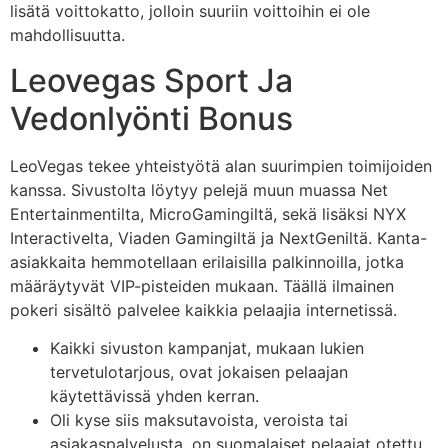
lisätä voittokatto, jolloin suuriin voittoihin ei ole
mahdollisuutta.
Leovegas Sport Ja
Vedonlyönti Bonus
LeoVegas tekee yhteistyötä alan suurimpien toimijoiden
kanssa. Sivustolta löytyy pelejä muun muassa Net
Entertainmentilta, MicroGamingiltä, sekä lisäksi NYX
Interactivelta, Viaden Gamingiltä ja NextGeniltä. Kanta-
asiakkaita hemmotellaan erilaisilla palkinnoilla, jotka
määräytyvät VIP-pisteiden mukaan. Täällä ilmainen
pokeri sisältö palvelee kaikkia pelaajia internetissä.
Kaikki sivuston kampanjat, mukaan lukien
tervetulotarjous, ovat jokaisen pelaajan
käytettävissä yhden kerran.
Oli kyse siis maksutavoista, veroista tai
asiakaspalvelusta, on suomalaiset pelaajat otettu