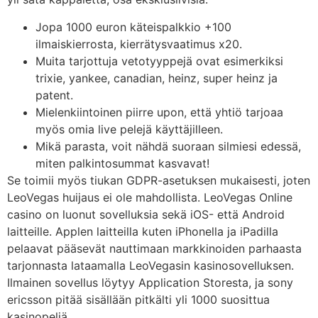
Jopa 1000 euron käteispalkkio +100
ilmaiskierrosta, kierrätysvaatimus x20.
Muita tarjottuja vetotyyppejä ovat esimerkiksi
trixie, yankee, canadian, heinz, super heinz ja
patent.
Mielenkiintoinen piirre upon, että yhtiö tarjoaa
myös omia live pelejä käyttäjilleen.
Mikä parasta, voit nähdä suoraan silmiesi edessä,
miten palkintosummat kasvavat!
Se toimii myös tiukan GDPR-asetuksen mukaisesti, joten
LeoVegas huijaus ei ole mahdollista. LeoVegas Online
casino on luonut sovelluksia sekä iOS- että Android
laitteille. Applen laitteilla kuten iPhonella ja iPadilla
pelaavat pääsevät nauttimaan markkinoiden parhaasta
tarjonnasta lataamalla LeoVegasin kasinosovelluksen.
Ilmainen sovellus löytyy Application Storesta, ja sony
ericsson pitää sisällään pitkälti yli 1000 suosittua
kasinopeliä.