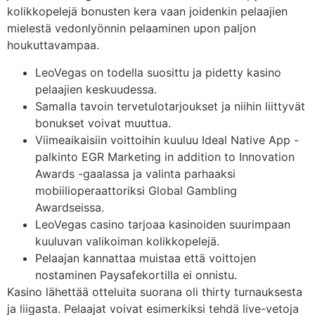
kolikkopelejä bonusten kera vaan joidenkin pelaajien
mielestä vedonlyönnin pelaaminen upon paljon
houkuttavampaa.
LeoVegas on todella suosittu ja pidetty kasino
pelaajien keskuudessa.
Samalla tavoin tervetulotarjoukset ja niihin liittyvät
bonukset voivat muuttua.
Viimeaikaisiin voittoihin kuuluu Ideal Native App -
palkinto EGR Marketing in addition to Innovation
Awards -gaalassa ja valinta parhaaksi
mobiilioperaattoriksi Global Gambling
Awardseissa.
LeoVegas casino tarjoaa kasinoiden suurimpaan
kuuluvan valikoiman kolikkopelejä.
Pelaajan kannattaa muistaa että voittojen
nostaminen Paysafekortilla ei onnistu.
Kasino lähettää otteluita suorana oli thirty turnauksesta
ja liigasta. Pelaajat voivat esimerkiksi tehdä live-vetoja