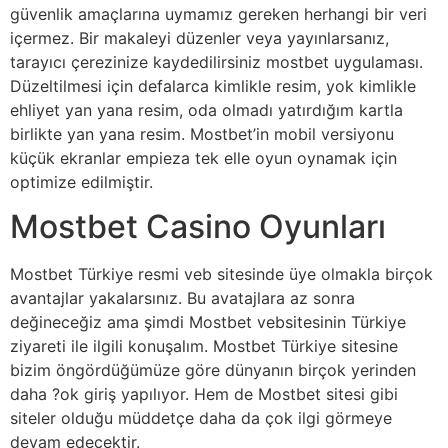
güvenlik amaçlarına uymamız gereken herhangi bir veri
içermez. Bir makaleyi düzenler veya yayınlarsanız,
tarayıcı çerezinize kaydedilirsiniz mostbet uygulaması.
Düzeltilmesi için defalarca kimlikle resim, yok kimlikle
ehliyet yan yana resim, oda olmadı yatırdığım kartla
birlikte yan yana resim. Mostbet’in mobil versiyonu
küçük ekranlar empieza tek elle oyun oynamak için
optimize edilmiştir.
Mostbet Casino Oyunları
Mostbet Türkiye resmi veb sitesinde üye olmakla birçok
avantajlar yakalarsınız. Bu avatajlara az sonra
değineceğiz ama şimdi Mostbet vebsitesinin Türkiye
ziyareti ile ilgili konuşalım. Mostbet Türkiye sitesine
bizim öngördüğümüze göre dünyanın birçok yerinden
daha ?ok giriş yapılıyor. Hem de Mostbet sitesi gibi
siteler olduğu müddetçe daha da çok ilgi görmeye
devam edecektir.