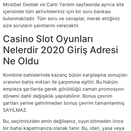
Mostbet Destek ve Canlı Yardım sayfasında ayrıca site
içerisinde tüm aktiviteleriniz için bir soru bankası
bulunmaktadır. Tüm soru ve cevaplar, merak ettiğiniz
size soruların yanıtlarını verecektir.
Casino Slot Oyunları
Nelerdir 2020 Giriş Adresi
Ne Oldu
Kombine bahislerinde kazanç bütün karşılaşma sonuçları
oranının bahis miktarı ile çarpımına eşittir. Bu hüküm
empieza şartlarda gerek görüldüğü zaman promosyon
dönemi dahil değişiklik yapılabilinir. Bonus çevrim
şartları yerine getirilmeden bonus çevrim tamamlanmış
SAYILMAZ.
Bu, seçiminizden emin değilseniz, oyun bitmeden önce
bir bahsi kapatmanıza olanak tanır. Bu, idari, yasa veya