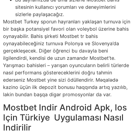
sitesinin kullanıcı yorumları ve deneyimlerini
sizlerle paylaşacağız.
Mostbet Turkey sporun hayranları yaklaşan turnuva için
bir başka potansiyel favori olan voleybol üzerine bahis
oynayabilir. Bahis şirketi Mostbet tr bahis
oynayabileceğiniz turnuva Polonya ve Slovenya’da
gerçekleşecek. Diğer öğrenci bu davayla beni
ilgilendirdi, kendisi de uzun zamandır Mostbet’te.
Yarışmacı bahisleri – yarışan oyuncuların belirli türlerde
nasıl performans göstereceklerini doğru tahmin
ederseniz Mostbet yine sizi ödüllendirir. Məqalədə
kazino üçün ilk depozit bonusu haqqında artıq yazılıb,
lakin bundan başqa digər promosyonlar da var.
Mostbet Indir Android Apk, Ios
Için Türkiye ️ Uygulaması Nasıl
Indirilir