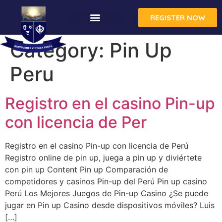
REGISTER NOW
Category:
Pin Up
Peru
Registro en el casino Pin-up
con licencia de Per
Registro en el casino Pin-up con licencia de Perú
Registro online de pin up, juega a pin up y diviértete
con pin up Content Pin up Comparación de
competidores y casinos Pin-up del Perú Pin up casino
Perú Los Mejores Juegos de Pin-up Casino ¿Se puede
jugar en Pin up Casino desde dispositivos móviles? Luis
[…]