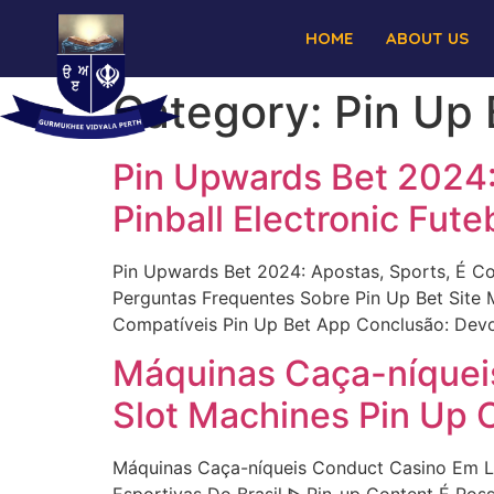
HOME
ABOUT US
Category:
Pin Up 
Pin Upwards Bet 2024: 
Pinball Electronic Fute
Pin Upwards Bet 2024: Apostas, Sports, É Con
Perguntas Frequentes Sobre Pin Up Bet Site 
Compatíveis Pin Up Bet App Conclusão: Devo
Máquinas Caça-níquei
Slot Machines Pin Up 
Máquinas Caça-níqueis Conduct Casino Em Li