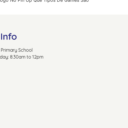
 Jogo No Pin Up Que Tipos De Games São
Info
Primary School
rday: 8.30am to 12pm