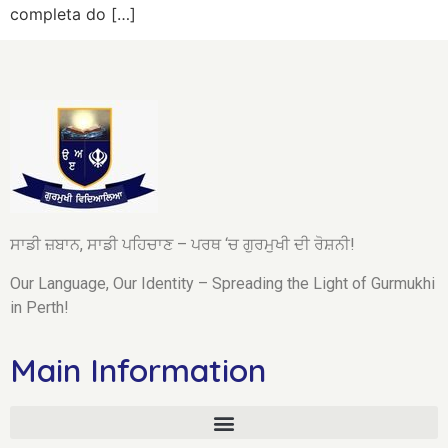
completa do […]
ਸਾਡੀ ਜ਼ਬਾਨ, ਸਾਡੀ ਪਹਿਚਾਣ – ਪਰਥ ‘ਚ ਗੁਰਮੁਖੀ ਦੀ ਰੋਸ਼ਨੀ!
Our Language, Our Identity – Spreading the Light of Gurmukhi
in Perth!
Main Information