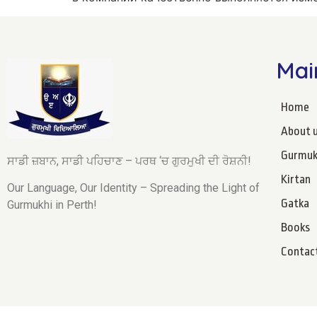
Mai
Home
About 
Gurmuk
ਸਾਡੀ ਜ਼ਬਾਨ, ਸਾਡੀ ਪਹਿਚਾਣ – ਪਰਥ ‘ਚ ਗੁਰਮੁਖੀ ਦੀ ਰੋਸ਼ਨੀ!
Kirtan
Our Language, Our Identity – Spreading the Light of
Gatka
Gurmukhi in Perth!
Books
Contac