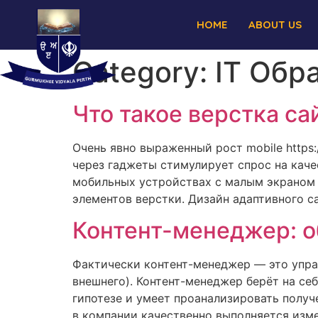
HOME
ABOUT US
Category:
IT Обр
Что такое верстка са
Очень явно выраженный рост mobile https:
через гаджеты стимулирует спрос на кач
мобильных устройствах с малым экраном 
элементов верстки. Дизайн адаптивного с
Контент-менеджер: о
Фактически контент-менеджер — это упр
внешнего). Контент-менеджер берёт на се
гипотезе и умеет проанализировать получ
в компании качественно выполняется изме