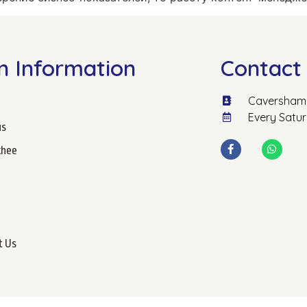
n Information
Contact 
Caversham 
Every Satu
us
hee
t Us