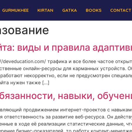
GURMUKHEE
KIRTAN
GATKA
BOOKS
CONTACT
азование
йта: виды и правила адаптив
//deveducation.com/ трафика и все более частое откры
ественные онлайн-ресурсы для карманных устройств. О
работают некорректно, если не предусмотрен специал
айта нужен также […]
бязанности, навыки, обучен
авляющий продвижением интернет-проектов с навыками
бя ответственность за развитие веб-ресурса. Он дейст
енные в ходе её реализации статистические данные, ч
рение бизнес-показателей, то работу контент-менедже