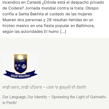
incendios en Canadá ¿Dónde está el despacho privado
de Codere? Jornada mundial contra la trata: Obispo
confía a Santa Bakhita el cuidado de las mujeres
Mueren dos personas y 28 resultan heridas en un
tiroteo masivo en una fiesta popular en Baltimore,
según las autoridades El humo […]
ਸਾਡੀ ਜ਼ਬਾਨ, ਸਾਡੀ ਪਹਿਚਾਣ – ਪਰਥ ‘ਚ ਗੁਰਮੁਖੀ ਦੀ ਰੋਸ਼ਨੀ!
Our Language, Our Identity – Spreading the Light of Gurmukhi
in Perth!