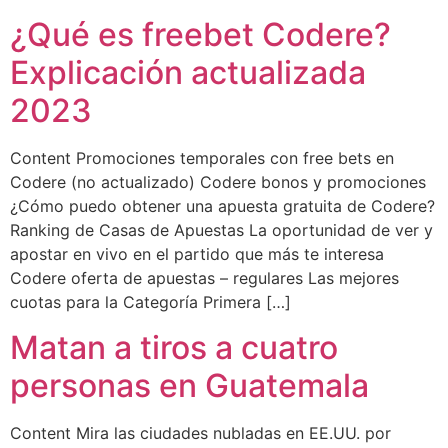
¿Qué es freebet Codere?
Explicación actualizada
2023
Content Promociones temporales con free bets en
Codere (no actualizado) Codere bonos y promociones
¿Cómo puedo obtener una apuesta gratuita de Codere?
Ranking de Casas de Apuestas La oportunidad de ver y
apostar en vivo en el partido que más te interesa
Codere oferta de apuestas – regulares Las mejores
cuotas para la Categoría Primera […]
Matan a tiros a cuatro
personas en Guatemala
Content Mira las ciudades nubladas en EE.UU. por