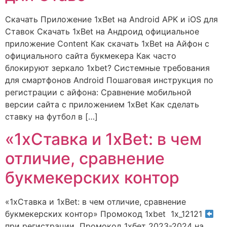
Скачать Приложение 1xBet на Android APK и iOS для
Ставок Скачать 1xBet на Андроид официальное
приложение Content Как скачать 1xBet на Айфон с
официального сайта букмекера Как часто
блокируют зеркало 1xbet? Системные требования
для смартфонов Android Пошаговая инструкция по
регистрации с айфона: Сравнение мобильной
версии сайта с приложением 1xBet Как сделать
ставку на футбол в […]
«1xCтавка и 1xBet: в чем
отличие, сравнение
букмекерских контор
«1xCтавка и 1xBet: в чем отличие, сравнение
букмекерских контор» Промокод 1xbet
1x_12121
при регистрации
Промокод 1хбет 2023-2024 на