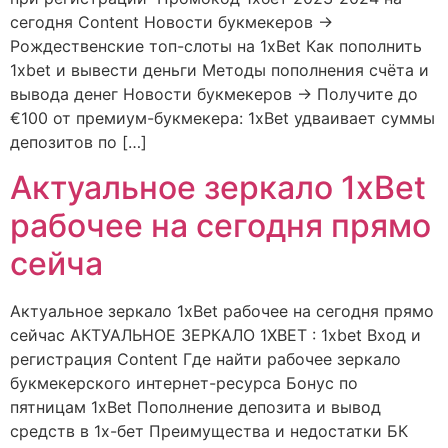
сегодня Content Новости букмекеров →
Рождественские топ-слоты на 1xBet Как пополнить
1xbet и вывести деньги Методы пополнения счёта и
вывода денег Новости букмекеров → Получите до
€100 от премиум-букмекера: 1xBet удваивает суммы
депозитов по […]
Актуальное зеркало 1xBet
рабочее на сегодня прямо
сейча
Актуальное зеркало 1xBet рабочее на сегодня прямо
сейчас АКТУАЛЬНОЕ ЗЕРКАЛО 1XBET : 1xbet Вход и
регистрация Content Где найти рабочее зеркало
букмекерского интернет-ресурса Бонус по
пятницам 1xBet Пополнение депозита и вывод
средств в 1х-бет Преимущества и недостатки БК