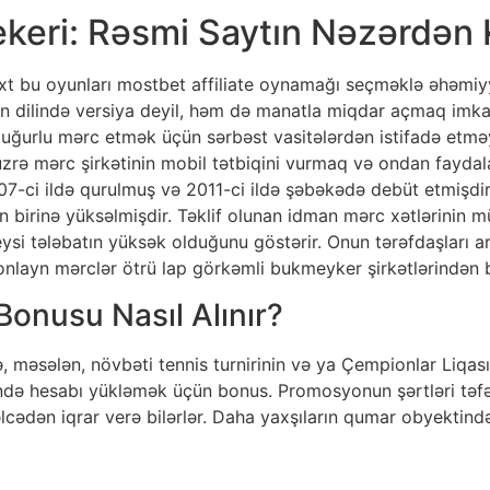
eri: Rəsmi Saytın Nəzərdən K
xt bu oyunları mostbet affiliate oynamağı seçməklə əhəmiyyə
n dilində versiya deyil, həm də manatla miqdar açmaq imka
ğurlu mərc etmək üçün sərbəst vasitələrdən istifadə etməyi 
 üzrə mərc şirkətinin mobil tətbiqini vurmaq və ondan faydal
-ci ildə qurulmuş və 2011-ci ildə şəbəkədə debüt etmişdir. 
birinə yüksəlmişdir. Təklif olunan idman mərc xətlərinin müx
ysi tələbatın yüksək olduğunu göstərir. Onun tərəfdaşları ar
onlayn mərclər ötrü lap görkəmli bukmeyker şirkətlərindən bi
Bonusu Nasıl Alınır?
, məsələn, növbəti tennis turnirinin və ya Çempionlar Liqası
də hesabı yükləmək üçün bonus. Promosyonun şərtləri təfərr
əlcədən iqrar verə bilərlər. Daha yaxşıların qumar obyekti