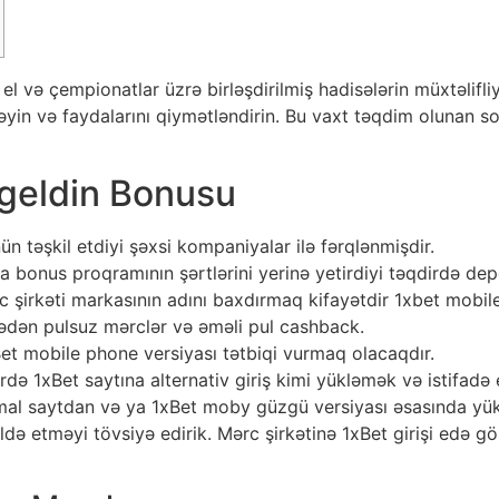
el və çempionatlar üzrə birləşdirilmiş hadisələrin müxtəlifliyi
əyin və faydalarını qiymətləndirin. Bu vaxt təqdim olunan 
geldin Bonusu
 təşkil etdiyi şəxsi kompaniyalar ilə fərqlənmişdir.
bonus proqramının şərtlərini yerinə yetirdiyi təqdirdə depoz
 şirkəti markasının adını baxdırmaq kifayətdir 1xbet mobile 
mədən pulsuz mərclər və əməli pul cashback.
et mobile phone versiyası tətbiqi vurmaq olacaqdır.
еrdə 1xBеt sаytınа аltеrnаtiv giriş kimi yükləmək və istifаdə
rmal saytdan və ya 1xBet moby güzgü versiyası əsasında yükləy
də etməyi tövsiyə edirik. Mərc şirkətinə 1xBet girişi edə g