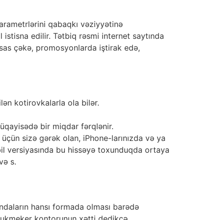
arametrlərini qabaqkı vəziyyətinə
tisna edilir. Tətbiq rəsmi internet saytında
sas çəkə, promosyonlarda iştirak edə,
ən kotirovkalarla ola bilər.
üqayisədə bir miqdar fərqlənir.
n üçün sizə gərək olan, iPhone-larınızda və ya
obil versiyasında bu hissəyə toxunduqda ortaya
və s.
andaların hansı formada olması barədə
r. Bukmeker kontorunun xətti dedikcə