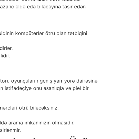
azanc əldə edə biləcəyinə təsir edən
qinin kompüterlər ötrü olan tətbiqini
irlər.
ıdır.
toru oyunçuların geniş yan-yörə dairəsinə
ən istifadəçiyə onu asanlıqla və piel bir
rcləri ötrü biləcəksiniz.
ildə arama imkanınızın olmasıdır.
irlənmir.