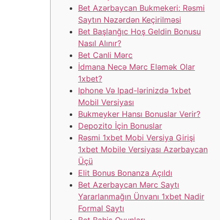
Bet Azərbaycan Bukmekeri: Rəsmi
Saytın Nəzərdən Keçirilməsi
Bet Başlanğıc Hoş Geldin Bonusu
Nasıl Alınır?
Bet Canli Mərc
İdmana Necə Mərc Eləmək Olar
1xbet?
Iphone Və Ipad-lərinizdə 1xbet
Mobil Versiyası
Bukmeyker Hansı Bonuslar Verir?
Depozito İçin Bonuslar
Rəsmi 1xbet Mobi Versiya Girişi
1xbet Mobile Versiyası Azərbaycan
Üçü
Elit Bonus Bonanza Açıldı
Bet Azerbaycan Mərc Saytı
Yararlanmağın Ünvanı 1xbet Nadir
Formal Saytı
Bet Bahis Oyunları