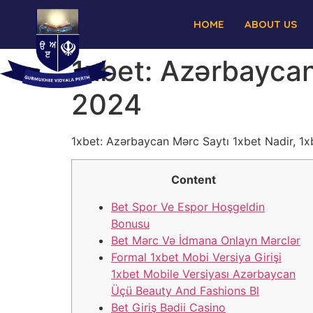
HOME
ABOUT US
1xbet: Azərbaycan
2024
1xbet: Azərbaycan Mərc Saytı 1xbet Nadir, 1
Content
Bet Spor Ve Espor Hoşgeldin
Bonusu
Bet Mərc Və İdmana Onlayn Mərclər
Formal 1xbet Mobi Versiya Girişi
1xbet Mobile Versiyası Azərbaycan
Üçü Beauty And Fashions Bl
Bet Giriş Bədii Casino