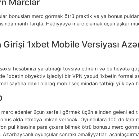
yn Mərclər
ular bonusları mərc görmək ötrü praktik və ya bonus puldan
 arasında mənfi fərqlə. Hədiyyəyə mərc eləmək üçün aşkar 
 Girişi 1xbet Mobile Versiyası A
 şəxsi hesabınızı yaratmağı tövsiyə edirəm və bu heyətə qo
də 1xbetin obyektiv işlədiyi bir VPN yaxud 1xbetin formal sa
al saytına daxil olaraq mobil seçimindən tətbiqi yükləyə bi
o
mərc edənlər üçün sərfəli görmək üçün əlindən gələni edir
i bonus əldə etməyə imkan verəcək. Oyunçulara 100 dollara
ktron pul kisəsinə para çıxara bilmək ötrü bonusu mərc gör
lır. Azərbaycanlı oyunçular sonrakı əməliyyatları asanlaşdırm