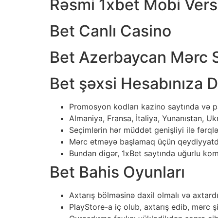
Rəsmi 1xbet Mobi Versi
Bet Canlı Casino
Bet Azerbaycan Mərc S
Bet şəxsi Hesabınıza D
Promosyon kodları kazino saytında və par
Almaniya, Fransa, İtaliya, Yunanıstan, Uk
Seçimlərin hər müddət genişliyi ilə fərql
Mərc etməyə başlamaq üçün qeydiyyatdan
Bundan digər, 1xBet saytında uğurlu komb
Bet Bahis Oyunları
Axtarış bölməsinə daxil olmalı və axtardığ
PlayStore-a iç olub, axtarış edib, mərc şi