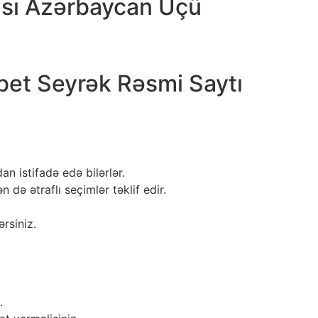
yası Azərbaycan Üçü
bet Seyrək Rəsmi Saytı
an istifadə edə bilərlər.
də ətraflı seçimlər təklif edir.
rsiniz.
.