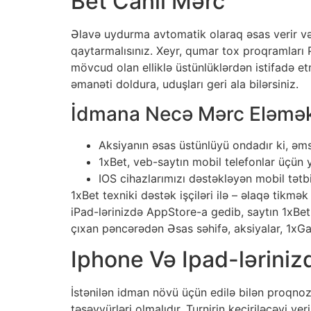
Bet Canli Mərc
Əlavə uydurma avtomatik olaraq əsas verir və 
qaytarmalısınız. Xeyr, qumar tox proqramları 
mövcud olan elliklə üstünlüklərdən istifadə 
əmanəti doldura, uduşları geri ala bilərsiniz.
İdmana Necə Mərc Eləmək
Aksiyanın əsas üstünlüyü ondadır ki, əmsa
1xBet, veb-saytın mobil telefonlar üçün y
IOS cihazlarımızı dəstəkləyən mobil tətb
1xBet texniki dəstək işçiləri ilə – əlaqə tikm
iPad-lərinizdə AppStore-a gedib, saytın 1xBet
çıxan pəncərədən Əsas səhifə, aksiyalar, 1xGame
Iphone Və Ipad-ləriniz
İstənilən idman növü üçün edilə bilən proqno
təsəvvürləri olmalıdır. Turnirin keçiriləcəyi 