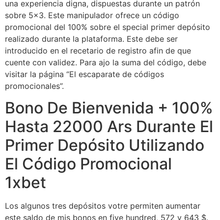
una experiencia digna, dispuestas durante un patrón
sobre 5×3. Este manipulador ofrece un código
promocional del 100% sobre el special primer depósito
realizado durante la plataforma. Este debe ser
introducido en el recetario de registro afin de que
cuente con validez. Para ajo la suma del código, debe
visitar la página “El escaparate de códigos
promocionales”.
Bono De Bienvenida + 100%
Hasta 22000 Ars Durante El
Primer Depósito Utilizando
El Código Promocional
1xbet
Los algunos tres depósitos votre permiten aumentar
este saldo de mis bonos en five hundred, 572 y 643 $.