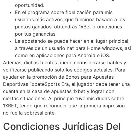
oportunidad.
En el programa sobre fidelización para mis
usuarios más activos, que funciona basado a los
puntos ganados, obtendrás 1xBet promociones
por tus ganancias.
La apostando se puede hacer en el lugar principal,
a través de un usuario net para Home windows, así
como en aplicaciones para Android e iOS.
Además, dichas fuentes pueden considerarse fiables y
verificarse publicando solo los códigos actuales. Para
ayudar en la promoción de Bonos para Apuestas
Deportivas 1xbeteSports Era, el jugador debe tener una
cuenta en la casa de apuestas 1xbet y lograr con
ciertas situaciones. Al principio tuve mis dudas sobre
1XBET, tengo que reconocer que la primera impresión
no fue la sobresaliente.
Condiciones Jurídicas Del