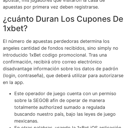
apuestas por primera vez deben registrarse.
¿cuánto Duran Los Cupones De
1xbet?
El número de apuestas perdedoras determina los
angeles cantidad de fondos recibidos, sino simply no
introducido 1xBet codigo promocional. Tras una
confirmación, recibirá otro correo electrónico
disadvantage información sobre los datos de padrón
(login, contraseña), que deberá utilizar para autorizarse
en la app.
Este operador de juego cuenta con un permiso
sobre la SEGOB afin de operar de manera
totalmente authorized sumado a regulada
buscando nuestro país, bajo las leyes de juego
mexicanas.
En otras palabras, usando la 1xBet iOS aplicación,