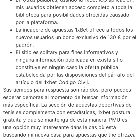
mis usuarios obtienen acceso completo a toda la
biblioteca para posibilidades ofrecidas causado
por la plataforma.
La incapere de apuestas 1xBet ofrece a todos los
nuevos usuarios un bono exclusivo de 130 € por el
padrón.
El sitio es solitary para fines informativos y
ninguna información publicada en exista sitio
constituye en ningún caso la oferta pública
estabelecida por las disposiciones del párrafo del
artículo del 1xbet Código Civil.
Sus tiempos para respuesta son rápidos, pero puedes
esperar demoras al momento de buscar información
más específica. La sección de apuestas deportivas de
tenis se complementa con estadísticas, 1xbet postura
gratuita y que se mantenga de esta manera. PMU es
una opción muy interesante dans le cas où está
buscando mi nueva casa para apuestas que the ofrezca