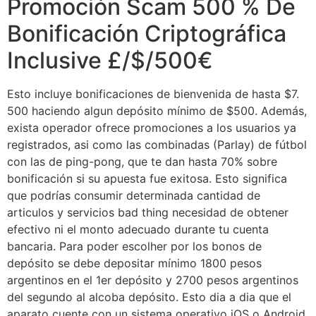
Promoción Scam 500 % De
Bonificación Criptográfica
Inclusive £/$/500€
Esto incluye bonificaciones de bienvenida de hasta $7.
500 haciendo algun depósito mínimo de $500. Además,
exista operador ofrece promociones a los usuarios ya
registrados, asi como las combinadas (Parlay) de fútbol
con las de ping-pong, que te dan hasta 70% sobre
bonificación si su apuesta fue exitosa. Esto significa
que podrías consumir determinada cantidad de
articulos y servicios bad thing necesidad de obtener
efectivo ni el monto adecuado durante tu cuenta
bancaria. Para poder escolher por los bonos de
depósito se debe depositar mínimo 1800 pesos
argentinos en el 1er depósito y 2700 pesos argentinos
del segundo al alcoba depósito. Esto dia a dia que el
aparato cuente con un sistema operativo iOS o Android,