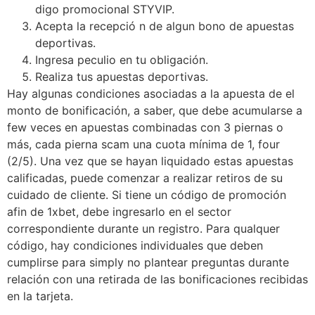
digo promocional STYVIP.
Acepta la recepció n de algun bono de apuestas
deportivas.
Ingresa peculio en tu obligación.
Realiza tus apuestas deportivas.
Hay algunas condiciones asociadas a la apuesta de el
monto de bonificación, a saber, que debe acumularse a
few veces en apuestas combinadas con 3 piernas o
más, cada pierna scam una cuota mínima de 1, four
(2/5). Una vez que se hayan liquidado estas apuestas
calificadas, puede comenzar a realizar retiros de su
cuidado de cliente. Si tiene un código de promoción
afin de 1xbet, debe ingresarlo en el sector
correspondiente durante un registro. Para qualquer
código, hay condiciones individuales que deben
cumplirse para simply no plantear preguntas durante
relación con una retirada de las bonificaciones recibidas
en la tarjeta.