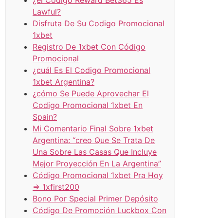
Lawful?
Disfruta De Su Codigo Promocional
1xbet
Registro De 1xbet Con Código
Promocional
¿cuál Es El Codigo Promocional
1xbet Argentina?
¿cómo Se Puede Aprovechar El
Codigo Promocional 1xbet En
Spain?
Mi Comentario Final Sobre 1xbet
Argentina: “creo Que Se Trata De
Una Sobre Las Casas Que Incluye
Mejor Proyección En La Argentina”
Código Promocional 1xbet Pra Hoy
⇒ 1xfirst200
Bono Por Special Primer Depósito
Código De Promoción Luckbox Con