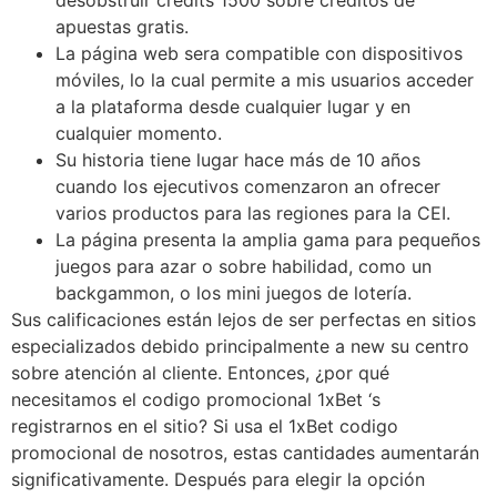
desobstruir credits 1500 sobre créditos de
apuestas gratis.
La página web sera compatible con dispositivos
móviles, lo la cual permite a mis usuarios acceder
a la plataforma desde cualquier lugar y en
cualquier momento.
Su historia tiene lugar hace más de 10 años
cuando los ejecutivos comenzaron an ofrecer
varios productos para las regiones para la CEI.
La página presenta la amplia gama para pequeños
juegos para azar o sobre habilidad, como un
backgammon, o los mini juegos de lotería.
Sus calificaciones están lejos de ser perfectas en sitios
especializados debido principalmente a new su centro
sobre atención al cliente. Entonces, ¿por qué
necesitamos el codigo promocional 1xBet ‘s
registrarnos en el sitio? Si usa el 1xBet codigo
promocional de nosotros, estas cantidades aumentarán
significativamente. Después para elegir la opción