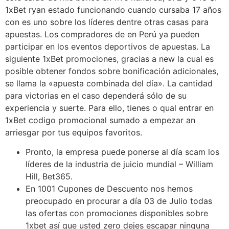
1xBet ryan estado funcionando cuando cursaba 17 años
con es uno sobre los líderes dentre otras casas para
apuestas. Los compradores de en Perú ya pueden
participar en los eventos deportivos de apuestas. La
siguiente 1xBet promociones, gracias a new la cual es
posible obtener fondos sobre bonificación adicionales,
se llama la «apuesta combinada del día». La cantidad
para victorias en el caso dependerá sólo de su
experiencia y suerte. Para ello, tienes o qual entrar en
1xBet codigo promocional sumado a empezar an
arriesgar por tus equipos favoritos.
Pronto, la empresa puede ponerse al día scam los
líderes de la industria de juicio mundial – William
Hill, Bet365.
En 1001 Cupones de Descuento nos hemos
preocupado en procurar a día 03 de Julio todas
las ofertas con promociones disponibles sobre
1xbet así que usted zero dejes escapar ninguna