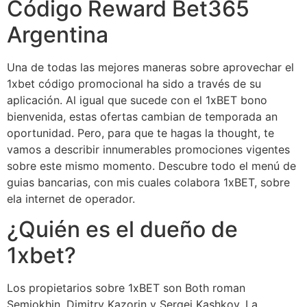
Código Reward Bet365
Argentina
Una de todas las mejores maneras sobre aprovechar el
1xbet código promocional ha sido a través de su
aplicación. Al igual que sucede con el 1xBET bono
bienvenida, estas ofertas cambian de temporada an
oportunidad. Pero, para que te hagas la thought, te
vamos a describir innumerables promociones vigentes
sobre este mismo momento. Descubre todo el menú de
guias bancarias, con mis cuales colabora 1xBET, sobre
ela internet de operador.
¿Quién es el dueño de
1xbet?
Los propietarios sobre 1xBET son Both roman
Semiokhin, Dimitry Kazorin y Sergei Kashkov. La