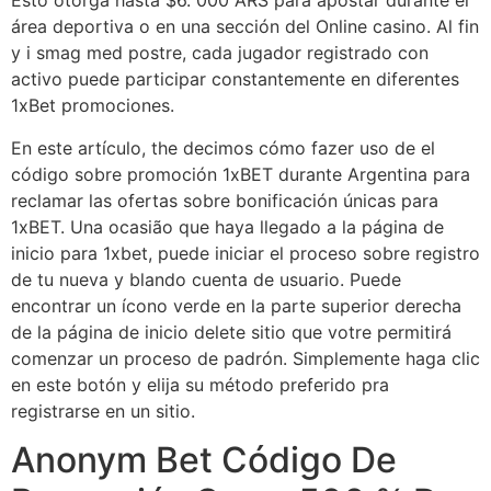
Esto otorga hasta $6. 000 ARS para apostar durante el
área deportiva o en una sección del Online casino. Al fin
y i smag med postre, cada jugador registrado con
activo puede participar constantemente en diferentes
1xBet promociones.
En este artículo, the decimos cómo fazer uso de el
código sobre promoción 1xBET durante Argentina para
reclamar las ofertas sobre bonificación únicas para
1xBET. Una ocasião que haya llegado a la página de
inicio para 1xbet, puede iniciar el proceso sobre registro
de tu nueva y blando cuenta de usuario. Puede
encontrar un ícono verde en la parte superior derecha
de la página de inicio delete sitio que votre permitirá
comenzar un proceso de padrón. Simplemente haga clic
en este botón y elija su método preferido pra
registrarse en un sitio.
Anonym Bet Código De