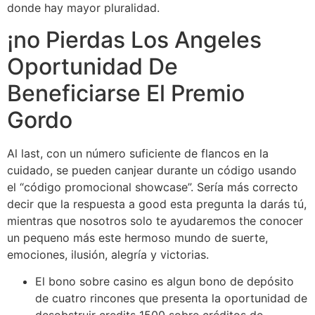
donde hay mayor pluralidad.
¡no Pierdas Los Angeles
Oportunidad De
Beneficiarse El Premio
Gordo
Al last, con un número suficiente de flancos en la
cuidado, se pueden canjear durante un código usando
el “código promocional showcase”. Sería más correcto
decir que la respuesta a good esta pregunta la darás tú,
mientras que nosotros solo te ayudaremos the conocer
un pequeno más este hermoso mundo de suerte,
emociones, ilusión, alegría y victorias.
El bono sobre casino es algun bono de depósito
de cuatro rincones que presenta la oportunidad de