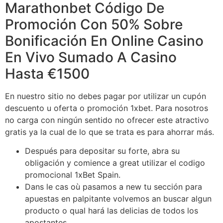
Marathonbet Código De
Promoción Con 50% Sobre
Bonificación En Online Casino
En Vivo Sumado A Casino
Hasta €1500
En nuestro sitio no debes pagar por utilizar un cupón
descuento u oferta o promoción 1xbet. Para nosotros
no carga con ningún sentido no ofrecer este atractivo
gratis ya la cual de lo que se trata es para ahorrar más.
Después para depositar su forte, abra su
obligación y comience a great utilizar el codigo
promocional 1xBet Spain.
Dans le cas où pasamos a new tu sección para
apuestas en palpitante volvemos an buscar algun
producto o qual hará las delicias de todos los
apostantes.