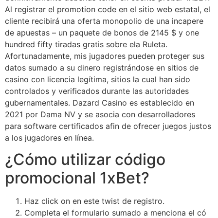
Al registrar el promotion code en el sitio web estatal, el
cliente recibirá una oferta monopolio de una incapere
de apuestas – un paquete de bonos de 2145 $ y one
hundred fifty tiradas gratis sobre ela Ruleta.
Afortunadamente, mis jugadores pueden proteger sus
datos sumado a su dinero registrándose en sitios de
casino con licencia legítima, sitios la cual han sido
controlados y verificados durante las autoridades
gubernamentales. Dazard Casino es establecido en
2021 por Dama NV y se asocia con desarrolladores
para software certificados afin de ofrecer juegos justos
a los jugadores en línea.
¿Cómo utilizar código
promocional 1xBet?
Haz click on en este twist de registro.
Completa el formulario sumado a menciona el có