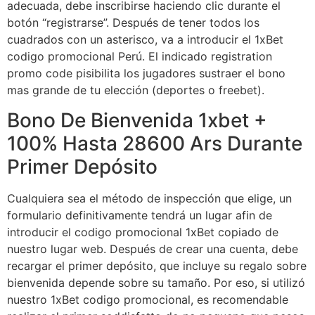
adecuada, debe inscribirse haciendo clic durante el
botón “registrarse”. Después de tener todos los
cuadrados con un asterisco, va a introducir el 1xBet
codigo promocional Perú. El indicado registration
promo code pisibilita los jugadores sustraer el bono
mas grande de tu elección (deportes o freebet).
Bono De Bienvenida 1xbet +
100% Hasta 28600 Ars Durante
Primer Depósito
Cualquiera sea el método de inspección que elige, un
formulario definitivamente tendrá un lugar afin de
introducir el codigo promocional 1xBet copiado de
nuestro lugar web. Después de crear una cuenta, debe
recargar el primer depósito, que incluye su regalo sobre
bienvenida depende sobre su tamaño. Por eso, si utilizó
nuestro 1xBet codigo promocional, es recomendable