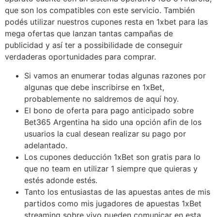
que son los compatibles con este servicio. También
podés utilizar nuestros cupones resta en 1xbet para las
mega ofertas que lanzan tantas campañas de
publicidad y así ter a possibilidade de conseguir
verdaderas oportunidades para comprar.
Si vamos an enumerar todas algunas razones por
algunas que debe inscribirse en 1xBet,
probablemente no saldremos de aquí hoy.
El bono de oferta para pago anticipado sobre
Bet365 Argentina ha sido una opción afin de los
usuarios la cual desean realizar su pago por
adelantado.
Los cupones deducción 1xBet son gratis para lo
que no team en utilizar 1 siempre que quieras y
estés adonde estés.
Tanto los entusiastas de las apuestas antes de mis
partidos como mis jugadores de apuestas 1xBet
streaming sobre vivo pueden comunicar en esta