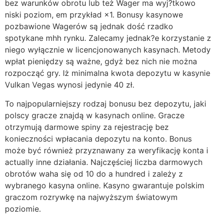
bez warunków obrotu lub też Wager ma wyj?tkowo
niski poziom, em przykład ×1. Bonusy kasynowe
pozbawione Wagerów są jednak dość rzadko
spotykane mhh rynku. Zalecamy jednak?e korzystanie z
niego wyłącznie w licencjonowanych kasynach. Metody
wpłat pieniędzy są ważne, gdyż bez nich nie można
rozpocząć gry. Iż minimalna kwota depozytu w kasynie
Vulkan Vegas wynosi jedynie 40 zł.
To najpopularniejszy rodzaj bonusu bez depozytu, jaki
polscy gracze znajdą w kasynach online. Gracze
otrzymują darmowe spiny za rejestrację bez
konieczności wpłacania depozytu na konto. Bonus
może być również przyznawany za weryfikację konta i
actually inne działania. Najczęściej liczba darmowych
obrotów waha się od 10 do a hundred i zależy z
wybranego kasyna online. Kasyno gwarantuje polskim
graczom rozrywkę na najwyższym światowym
poziomie.