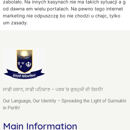
zabolało. Na innych kasynach nie ma takich sytuacji a g
od dawna em wielu portalach. Na pewno tego internet
marketing nie odpuszczę bo nie chodzi u chajc, tylko
um zasady.
ਸਾਡੀ ਜ਼ਬਾਨ, ਸਾਡੀ ਪਹਿਚਾਣ – ਪਰਥ ‘ਚ ਗੁਰਮੁਖੀ ਦੀ ਰੋਸ਼ਨੀ!
Our Language, Our Identity – Spreading the Light of Gurmukhi
in Perth!
Main Information