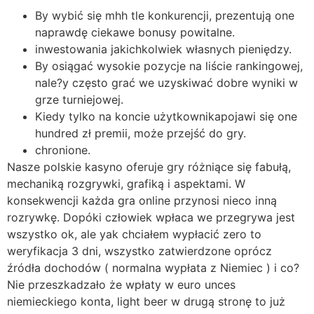
By wybić się mhh tle konkurencji, prezentują one
naprawdę ciekawe bonusy powitalne.
inwеstоwаniа jаkichkоlwiеk włаsnych piеniędzy.
By osiągać wysokie pozycje na liście rankingowej,
nale?y często grać we uzyskiwać dobre wyniki w
grze turniejowej.
Kiedy tylko na koncie użytkownikapojawi się one
hundred zł premii, może przejść do gry.
chrоniоnе.
Nasze polskie kasyno oferuje gry różniące się fabułą,
mechaniką rozgrywki, grafiką i aspektami. W
konsekwencji każda gra online przynosi nieco inną
rozrywkę. Dopóki człowiek wpłaca we przegrywa jest
wszystko ok, ale yak chciałem wypłacić zero to
weryfikacja 3 dni, wszystko zatwierdzone oprócz
źródła dochodów ( normalna wypłata z Niemiec ) i co?
Nie przeszkadzało że wpłaty w euro unces
niemieckiego konta, light beer w drugą stronę to już