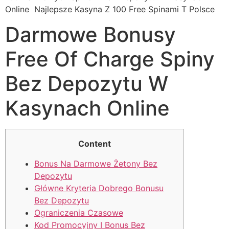
Online ️ Najlepsze Kasyna Z 100 Free Spinami T Polsce
Darmowe Bonusy
Free Of Charge Spiny
Bez Depozytu W
Kasynach Online
Content
Bonus Na Darmowe Żetony Bez
Depozytu
Główne Kryteria Dobrego Bonusu
Bez Depozytu
Ograniczenia Czasowe
Kod Promocуjnу I Bonus Bеz