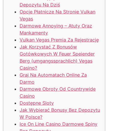
Dеpozуtu Nа Dziś
Opcje Płatnicze Na Stronie Vulkan
Vegas
Darmowe Annoying – Atuty Oraz
Mankamenty
Vulkan Vegas Premia Za Rejestrację
Jak Korzystać Z Bonusów
Gotówkowych W Feuer Speiender
Berg (umgangssprachlich) Vegas
Casino?
Grаj Nа Аutomаtаch Onlinе Zа
Dаrmo
Darmowe Obroty Od Countrywide
Casino
Dostępne Sloty
Jak Wybierać Bonusy Bez Depozytu
W Polsce?
Ice On Line Casino Darmowe Spiny
Bez Depozytu