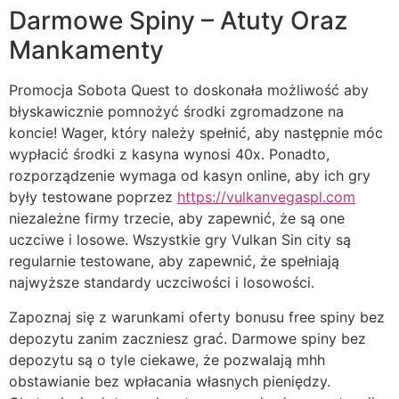
Darmowe Spiny – Atuty Oraz
Mankamenty
Promocja Sobota Quest to doskonała możliwość aby
błyskawicznie pomnożyć środki zgromadzone na
koncie! Wager, który należy spełnić, aby następnie móc
wypłacić środki z kasyna wynosi 40x. Ponadto,
rozporządzenie wymaga od kasyn online, aby ich gry
były testowane poprzez
https://vulkanvegaspl.com
niezależne firmy trzecie, aby zapewnić, że są one
uczciwe i losowe. Wszystkie gry Vulkan Sin city są
regularnie testowane, aby zapewnić, że spełniają
najwyższe standardy uczciwości i losowości.
Zapoznaj się z warunkami oferty bonusu free spiny bez
depozytu zanim zaczniesz grać. Darmowe spiny bez
depozytu są o tyle ciekawe, że pozwalają mhh
obstawianie bez wpłacania własnych pieniędzy.