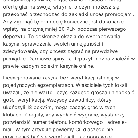
ofertę gier na swojej witrynie, o czym możesz się
przekonać przechodząc do zakładki unces promocjami.
Aby zgarnąć tę promocję konieczne jest dokonanie
wpłaty na przynajmniej 30 PLN podczas pierwszego
depozytu. To doskonała okazja do wypróbowania
kasyna, sprawdzenia swoich umiejętności i
zdecydowania, czy chcesz zagrać na prawdziwe
pieniądze. Darmowe spiny za depozyt można znaleźć w
prawie każdym polskim kasynie online.
Licencjonowane kasyna bez weryfikacji istnieją w
pojedynczych egzemplarzach. Właściciele tych lokali
uważali, że nie warto liczyć każdego grosza i niepokoić
gości weryfikacją. Wszyscy zawodnicy, którzy
ukończyli 18 bekv?m, mogą zacząć grać w tych
klubach. Z reguły, aby wypłacić wygrane, wystarczy
potwierdzić numer telefonu komórkowego i adres e-
mail. W tym artykule powiemy Ci, dlaczego nie
powinieneś bać się weryfikacji. Jak poprawnie